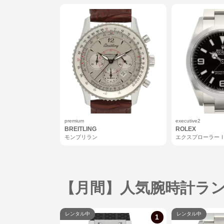
premium
executive2
BREITLING
ROLEX
モンブリラン
エクスプローラー
【月間】人気腕時計ラ
レンタル中
レンタル中
1