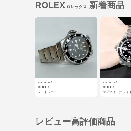
ROLEX
新着商品
ロレックス
MAURICE LACROIX
モーリス・ラクロア
Harry Winston
ハリー・ウィンストン
executive2
executive2
ROLEX
ROLEX
シードゥエラー
サブマリーナ デイ
レビュー高評価商品