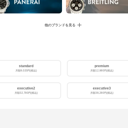
CHANEL
LOUIS VUITTON
シャネル
ルイ・ヴィトン
Grand Seiko
HAMILTON
グランドセイコー
ハミルトン
standard
premium
月額9,020円(税込)
月額12,980円(税込)
GaGaMILANO
EDOX
ガガミラノ
エドックス
executive2
executive3
Bell & Ross
BAUME & MERCIER
月額32,780円(税込)
月額38,280円(税込)
ベル&ロス
ボーム&メルシェ
ROGER DUBUIS
SEIKO
ロジェデュブイ
セイコー