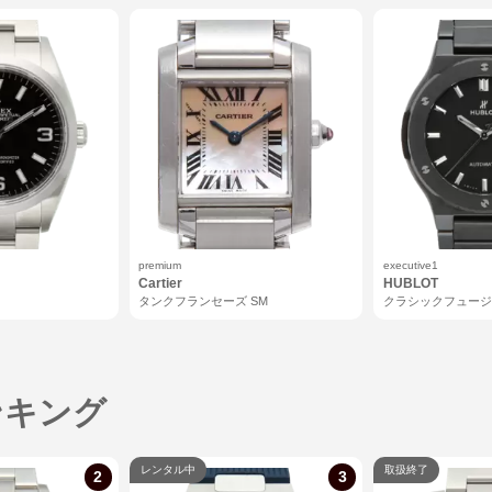
premium
executive1
Cartier
HUBLOT
Ⅰ
タンクフランセーズ SM
クラシックフュージ
ック
ンキング
レンタル中
取扱終了
2
3