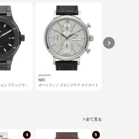
premium
executive1
IWC
Grand Seiko
ョン ブラックマジ
ポートフィノ クロノグラフ デイデイト
エレガンスコレクシ
ライブ
全て見る
取扱終了
4
5