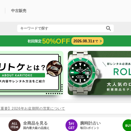
中古販売
利用方法
規限定商品
得できるポイント
中古販売商品
Q&A
購入可能商品
カリトケとは？
ブランド一覧
中古販売について
50%OFF
2026.08.31
初回限定
まで
【重要】2026年お盆期間の営業について
全商品を見る
腕時計占い
国内最大級の品揃え
毎日1ポイント