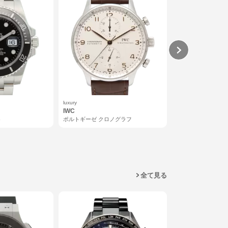
luxury
executive1
IWC
OMEGA
ト
ポルトギーゼ クロノグラフ
スピードマスター 
全て見る