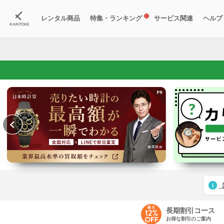
レンタル商品
特集・ランキング
サービス関連
ヘルプ
ブランド一覧
特集
すべての商品
ランキング
新入荷商品
料金プラン
ご
新
獲
長期割引コース
お得な割引のご案内