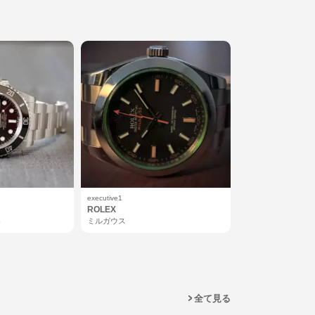
Chopard
ショパール
executive1
ROLEX
ト
ミルガウス
全て見る