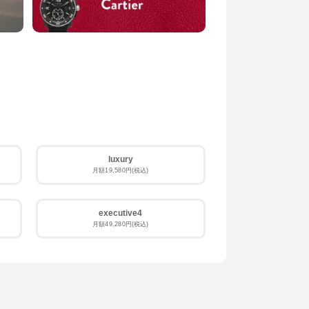
BVLGARI
ブルガリ
LONGINES
ロンジン
luxury
月額19,580円(税込)
TIFFANY & Co.
ティファニー
executive4
VACHERON CONSTANTIN
月額49,280円(税込)
ヴァシュロン・コンスタンタン
CITIZEN
シチズン