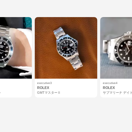
CASIO
CAMPANOLA
カシオ
カンパノラ
OTHERS
その他
executive3
executive4
ROLEX
ROLEX
ト
GMTマスターⅡ
サブマリーナ デイ