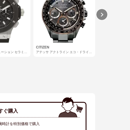
CITIZEN
ROLEX
ューション セラミッ
アテッサ アクトライン エコ・ドライブ
エクスプローラーⅠ
GPS衛星電波時計
すぐ購入
腕時計を特別価格で購入