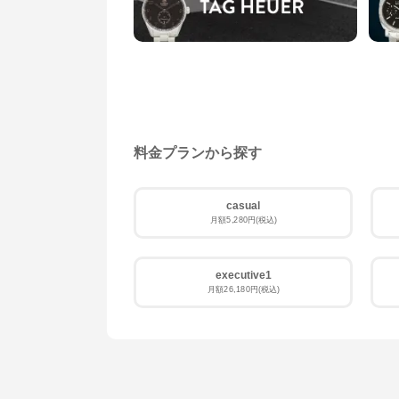
HERMES
エルメス
料金プランから探す
GUCCI
グッチ
casual
月額5,280円(税込)
Apple
アップル
executive1
TUDOR
月額26,180円(税込)
チューダー
GIRARD PERREGAUX
ジラール・ぺルゴ