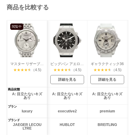
商品を比較する
閲覧中
マスター リザーブ ド マルシェ
ビッグバン アエロバン スティール
ギャラクティック36
★
★
★
★
★
（4.5)
★
★
★
★
★
（4.5)
★
★
★
★
★
（4.5)
詳細を見る
詳細を見る
商品状態
A: 目立たないキズ
A: 目立たないキズ
A: 目立たないキズ
あり
あり
あり
プラン
luxury
executive2
premium
ブランド
JAEGER LECOU
HUBLOT
BREITLING
LTRE