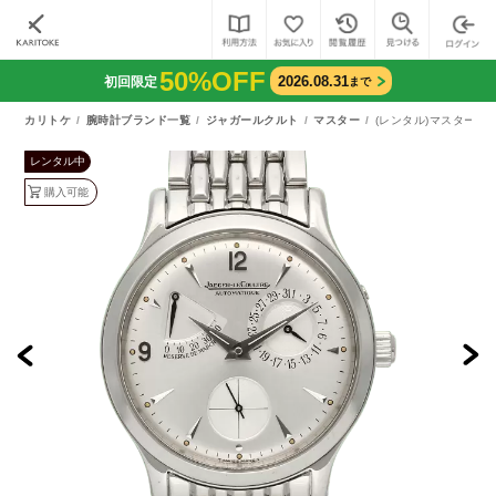
50%OFF
2026.08.31
初回限定
まで
カリトケ
腕時計ブランド一覧
ジャガールクルト
マスター
(レンタル)マスター リザ
レンタル中
購入可能