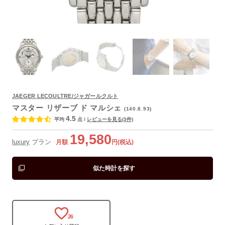
JAEGER LECOULTRE/ジャガールクルト
よくあるご質問
マスター リザーブ ド マルシェ
(140.8.93)
4.5
平均
点
/
レビューを見る(3件)
19,580
luxury
プラン
月額
円(税込)
似た時計を探す
26