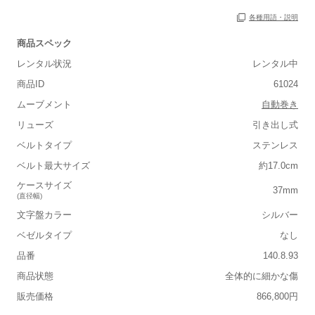
各種用語・説明
商品スペック
レンタル状況
レンタル中
商品ID
61024
ムーブメント
自動巻き
リューズ
引き出し式
ベルトタイプ
ステンレス
■重さ(ベルト込み)
ベルト最大サイズ
約17.0cm
軽い
重い
ケースサイズ
37mm
(直径幅)
■ケースの大きさ
文字盤カラー
シルバー
小さい
大きい
ベゼルタイプ
なし
品番
140.8.93
■装飾感
商品状態
全体的に細かな傷
シンプル
ジュエリー
販売価格
866,800円
■向いているシチュエーション