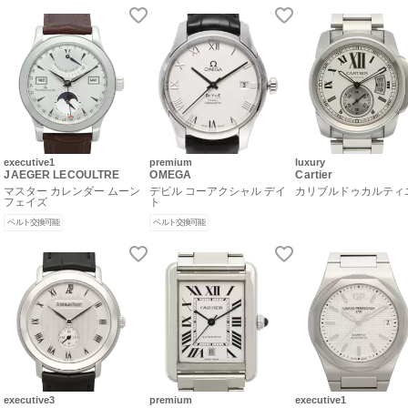
executive1
premium
luxury
JAEGER LECOULTRE
OMEGA
Cartier
マスター カレンダー ムーン
デビル コーアクシャル デイ
カリブルドゥカルティ
フェイズ
ト
ベルト交換可能
ベルト交換可能
executive3
premium
executive1