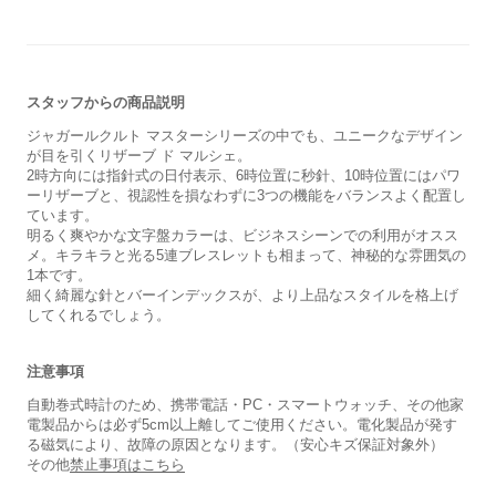
スタッフからの商品説明
ジャガールクルト マスターシリーズの中でも、ユニークなデザイン
が目を引くリザーブ ド マルシェ。
2時方向には指針式の日付表示、6時位置に秒針、10時位置にはパワ
ーリザーブと、視認性を損なわずに3つの機能をバランスよく配置し
ています。
明るく爽やかな文字盤カラーは、ビジネスシーンでの利用がオスス
メ。キラキラと光る5連ブレスレットも相まって、神秘的な雰囲気の
1本です。
細く綺麗な針とバーインデックスが、より上品なスタイルを格上げ
してくれるでしょう。
保証書
あり
注意事項
箱
なし
自動巻式時計のため、携帯電話・PC・スマートウォッチ、その他家
電製品からは必ず5cm以上離してご使用ください。電化製品が発す
る磁気により、故障の原因となります。（安心キズ保証対象外）
その他
禁止事項はこちら