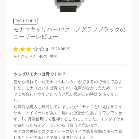
TAG HEUER
モナコキャリバー12クロノグラフブラック
の
ユーザーレビュー
3
2026.06.29
かとさん さん
40代
男性
やっぱりモナコは青ですか？
昔から憧れていたモナコのレンタルができるので借りてみま
した。モナコといえば青ですが、在庫がなかったため、スー
ツにも合わせやすいだろうと思い黒のこの時計を借りまし
た。
到着前は購入も検討していましたが「モナコといえば青ダイ
ヤル」のイメージが強く、届いた直後からあまりワクワクせ
ず、1ヶ月弱使用して返却することにしました。インダイヤル
が白だったらイメージがかなり違うと思います。
モナコの独特なスクエアケースやサイズ感を実際に使って感
じることができたので凄く参考になりました。