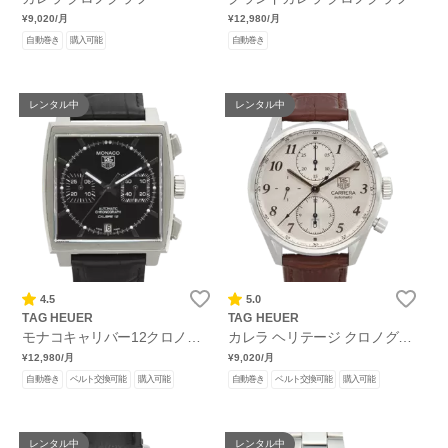
¥9,020
/月
¥12,980
/月
自動巻き
購入可能
自動巻き
レンタル中
レンタル中
4.5
5.0
TAG HEUER
TAG HEUER
モナコキャリバー12クロノグ
カレラ ヘリテージ クロノグラ
ラフ
フ
¥12,980
/月
¥9,020
/月
自動巻き
ベルト交換可能
購入可能
自動巻き
ベルト交換可能
購入可能
レンタル中
レンタル中