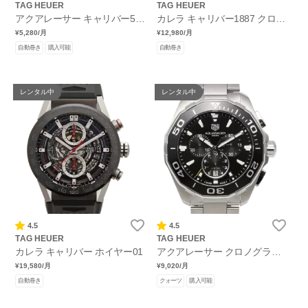
TAG HEUER
TAG HEUER
アクアレーサー キャリバー5
カレラ キャリバー1887 クロノ
デイト
グラフ
¥5,280
/月
¥12,980
/月
自動巻き
購入可能
自動巻き
レンタル中
レンタル中
4.5
4.5
TAG HEUER
TAG HEUER
カレラ キャリバー ホイヤー01
アクアレーサー クロノグラフ
300m クオーツ
¥19,580
/月
¥9,020
/月
自動巻き
クォーツ
購入可能