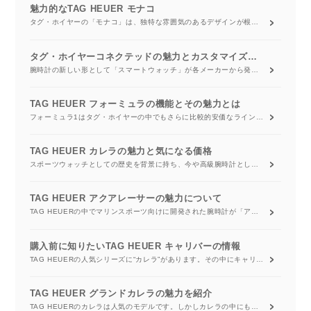
魅力的なTAG HEUER モナコ
タグ・ホイヤーの「モナコ」は、独特な雰囲気のあるデザインが根強いファンを持つモデルです。イメージカラーであるブルーが鮮やかに輝く「モナコ」は、時計ファンにとってのあこがれの存在であり続けています。そんな「モナコ」のモデルの種類や価格相場について、詳しく紹介していきます。
タグ・ホイヤーコネクテッドの魅力とカスタマイズについて
腕時計の新しい形として「スマートウォッチ」が各メーカーから発売されています。「タグ・ホイヤー コネクテッド」もその1つです。他のスマートウォッチと比べて、どのような違いがあるのか、その魅力を紹介しましょう。
TAG HEUER フォーミュラの機能とその魅力とは
フォーミュラ1はタグ・ホイヤーの中でもさらに比較的安価なラインナップが揃う、スポーツウォッチのブランドです。フォーミュラ1とはレーシング競技のF1のことであり、タグ・ホイヤーと自動車レース業界の歴史的な関わりの深さを表す名となっています。今回はそんなフォーミュラ1について解説します。
TAG HEUER カレラの魅力と気になる価格
スポーツウォッチとしての歴史を背景に持ち、今や高級腕時計として幅広い人気を得ているTAG HEUER。その中でも人気のあるシリーズが“カレラ”です。モータースポーツからインスピレーションを受けたこのカレラのシリーズの時計の持つ魅力と気になる価格をご紹介いたします。
TAG HEUER アクアレーサーの魅力について
TAG HEUERの中でマリンスポーツ向けに開発された腕時計が「アクアレーサー」です。モータースポーツ向けの「カレラ」に続くTAG HEUERの看板商品でもあります。そんなアクアレーサーの魅力と相場について紹介します。
購入前に知りたいTAG HEUER キャリバーの情報
TAG HEUERの人気シリーズに“カレラ”があります。その中にキャリバーという名前の付いたモデルが数多くあります。名前にキャリバーと付いていなくても、採用されているムーブメントはキャリバー5、キャリバー16と仕様書に記載されています。 今回はそのキャリバーの意味とTAG HEUERキャリバーの人気モデル、価格などを紹介いたします。
TAG HEUER グランドカレラの魅力を紹介
TAG HEUERのカレラは人気のモデルです。しかしカレラの中にも、キャリバー5、キャリバー1887、キャリバーホイヤー01などいろいろなモデルがあります。 そのカレラのラインナップの中でも個性的なのがグランドカレラです。今回はそのグランドカレラの魅力と価格などを紹介いたします。