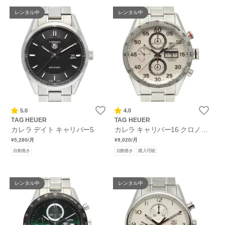
レンタル中
レンタル中
5.0
4.0
TAG HEUER
TAG HEUER
カレラ デイト キャリバー5
カレラ キャリバー16 クロノグ
ラフ デイデイト
¥5,280
/月
¥9,020
/月
自動巻き
自動巻き
購入可能
レンタル中
レンタル中