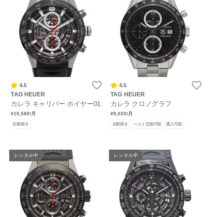
4.5
4.5
TAG HEUER
TAG HEUER
カレラ キャリバー ホイヤー01
カレラ クロノグラフ
¥19,580
/月
¥9,020
/月
自動巻き
自動巻き
ベルト交換可能
購入可能
レンタル中
レンタル中