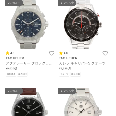
レンタル中
レンタル中
4.5
4.0
TAG HEUER
TAG HEUER
アクアレーサー クロノグラフ
カレラ キャリバーS クオーツ
キャリバー16
¥9,020
/月
¥5,280
/月
自動巻き
購入可能
クォーツ
購入可能
レンタル中
レンタル中