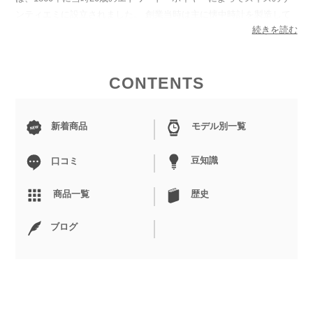
ンティエミに設立されました。 創業当時は主に懐中時計を製造して
続きを読む
いましたが、1869年にリューズによる巻き上げ機構初めて特許を取
得すると、その後1887年にはクロノグラフ用の部品「振動ピニオ
ン」を開発します。 タグホイヤーの振動ピニオンは革命的な発明と
なり、130年以上経った現在も有名ブランドの機械式クロノグラフに
CONTENTS
採用されています。 その後も1916年に1/100秒単位で計測できるスト
ップウォッチ「マイクログラフ」を開発したことから、3大会連続で
新着商品
モデル別一覧
オリンピックの公式タイムキーパーに採用されるなど、どんどん知名
度を拡大していきます。 そして1964年にはアメリカからメキシコ間
を疾走する過酷なモーターレース「
カレラ
・バン・アメリカーナ・メ
豆知識
口コミ
キシコ」にインスピレーションを受けて開発された名作「
カレラ
」を
発表します。 レーシングカーのコックピットを模したデザインや1/5
商品一覧
歴史
秒のメモリがついたフランジなど、ドライバーの目線から実用性や操
作性を追求した腕時計です。 更に1969年には
カレラ
に並ぶ世界初の
ブログ
角形防水自動巻きクロノグラフ時計「
モナコ
」を発表。 この二つの
シリーズにより、F1公式タイムキーパーを8年間勤め上げ、タグホイ
ヤーはモータースポーツ界にかかせない存在となりました。 現在、
日本では小栗旬さん、山下智久さん、玉木宏さんなどの著名人が愛用
するなど、多くの男性から支持を得ています。