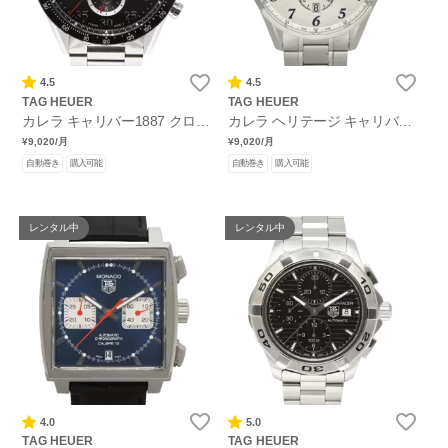
4.5
4.5
TAG HEUER
TAG HEUER
カレラ キャリバー1887 クロノ
カレラ ヘリテージ キャリバー
グラフ
6
¥9,020
/月
¥9,020
/月
自動巻き
購入可能
自動巻き
購入可能
レンタル中
レンタル中
4.0
5.0
TAG HEUER
TAG HEUER