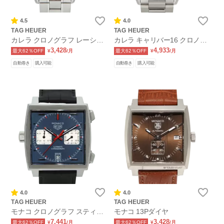
4.5
4.0
TAG HEUER
TAG HEUER
カレラ クロノグラフ レーシン
カレラ キャリバー16 クロノグ
グ
ラフ デイデイト
3,428
4,933
最大62％OFF
¥
/月
最大62％OFF
¥
/月
自動巻き
購入可能
自動巻き
購入可能
4.0
4.0
TAG HEUER
TAG HEUER
モナコ クロノグラフ スティー
モナコ 13Pダイヤ
ブマックイーン
7,441
3,428
最大62％OFF
¥
/月
最大62％OFF
¥
/月