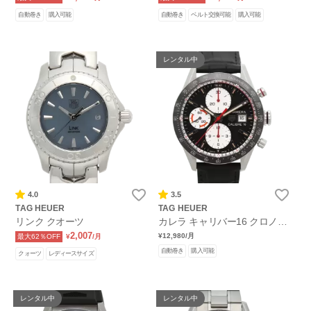
自動巻き
購入可能
自動巻き
ベルト交換可能
購入可能
レンタル中
4.0
3.5
TAG HEUER
TAG HEUER
リンク クオーツ
カレラ キャリバー16 クロノグ
ラフ
2,007
¥12,980
/月
最大62％OFF
¥
/月
自動巻き
購入可能
クォーツ
レディースサイズ
レンタル中
レンタル中