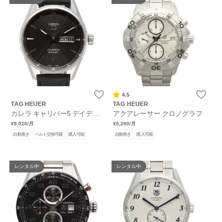
4.5
TAG HEUER
TAG HEUER
カレラ キャリバー5 デイデイ
アクアレーサー クロノグラフ
ト
¥9,020
/月
¥5,280
/月
自動巻き
ベルト交換可能
購入可能
自動巻き
購入可能
レンタル中
レンタル中