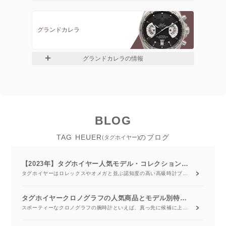
グランドカレラ
グランドカレラの情報
BLOG
TAG HEUER
のブログ
(タグホイヤー)
【2023年】タグホイヤー人気モデル・コレクション別最新ランキング
タグホイヤーはロレックスやオメガと並ぶ認知度の高い高級時計ブランドです。 スポーティーなデザインを中心としたレーシングウォッチを数多く取り揃えています。 またタグホイヤーといえばクロノグラフのストップウォッチに用いられる機構の「振動ピニオン」を開発し、特許を取得しています。 クロノグラフが有名なタグホイヤーですが、見た目はスタイリッシュなのに高級感があり、幅広い年齢の方に愛されています。 2023年最新の人気モデルやコレクションランキングをKARITOKEのレンタル実績をベースにご紹介していきます。
タグホイヤークロノグラフの人気商品とモデル別特徴を徹底比較！
スポーティーなクロノグラフの腕時計といえば、真っ先に候補に上がるのはタグホイヤーではないでしょうか？ タグホイヤーは、モータースポーツと共に歩んできた高級腕時計ブランドの一つです。 不朽のカーレース映画「栄光のル・マン」にも登場し、注目を集めたことでも有名です。 タグ・ホイヤーは、設立当初からレーシーなクロノグラフデザインやスーパーカーブランドとのコラボレーションモデルを発売してきました。 デザインだけでなく卓越した技術を駆使し、数多くの時計好きに愛され続けています。 この記事では、モータースポーツと共に、数多くの名機を手掛けてきたタグホイヤークロノグラフの魅力や、代表コレクションについて紹介していきます。 タグホイヤーが気になっている方だけではなく、スポーティかつ高性能なクロノグラフを探している方も是非読んでみてください。