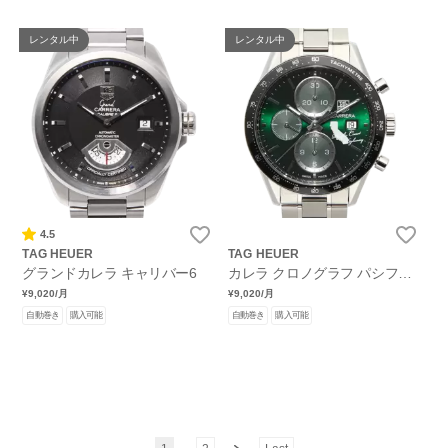
レンタル中
レンタル中
4.5
TAG HEUER
TAG HEUER
グランドカレラ キャリバー6
カレラ クロノグラフ パシフィ
ックコーストハイウェイ
¥9,020
/月
¥9,020
/月
自動巻き
購入可能
自動巻き
購入可能