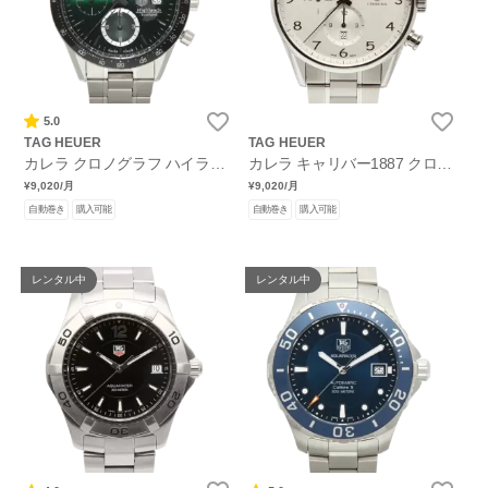
5.0
TAG HEUER
TAG HEUER
カレラ クロノグラフ ハイラン
カレラ キャリバー1887 クロノ
ド スコットランド
グラフ
¥9,020
/月
¥9,020
/月
自動巻き
購入可能
自動巻き
購入可能
レンタル中
レンタル中