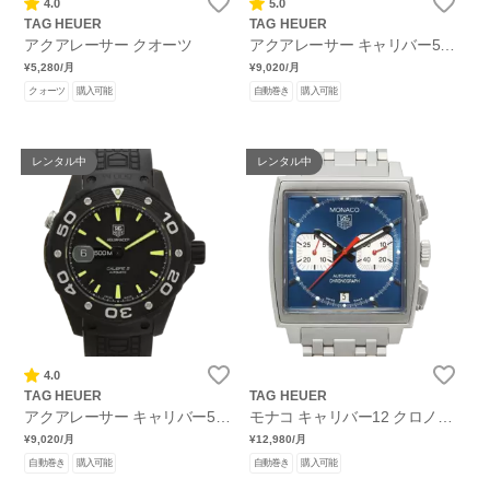
4.0
5.0
TAG HEUER
TAG HEUER
アクアレーサー クオーツ
アクアレーサー キャリバー5
デイト
¥5,280
/月
¥9,020
/月
クォーツ
購入可能
自動巻き
購入可能
レンタル中
レンタル中
4.0
TAG HEUER
TAG HEUER
アクアレーサー キャリバー5
モナコ キャリバー12 クロノグ
デイト
ラフ スティーブマックィーン
¥9,020
/月
¥12,980
/月
自動巻き
購入可能
自動巻き
購入可能