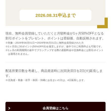
2026.08.31申込まで
現在、無料会員登録していただくと月額料金が1ヶ月50%OFFとなる
割引ポイントをプレゼント。ポイントは登録後、自動反映されます。
※対象：2026年08月01日〜2026年08月31日に無料会員登録された方
※1ヶ月目に50ポイント(50%OFF分)を進呈しますが、途中でのご利用停止も可能です。
※1ヶ月の利用期間の途中でプランアップする際の差額料金や交換料金には割引ポイント
は適用されません。
配送所要日数を考慮し、商品発送時に次回決済日を2日(※)延長しま
す。
※北海道・青森・岩手・秋田・沖縄にお住まいの方は、4日延長します。
会員登録はこちら