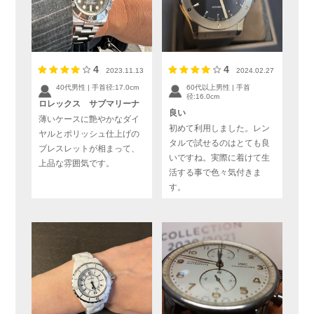
4
4
2023.11.13
2024.02.27
40代男性 | 手首径:17.0cm
60代以上男性 | 手首
径:16.0cm
ロレックス サブマリーナ
良い
薄いケースに艶やかなダイ
初めて利用しました。レン
ヤルとポリッシュ仕上げの
タルで試せるのはとても良
ブレスレットが相まって、
いですね。実際に着けて生
上品な雰囲気です。
活する事で色々気付きま
す。