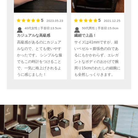
5
5
2023.05.23
2021.12.25
40代女性 | 手首径:13.5cm
50代男性 | 手首径:15.0cm
カジュアルな高級感
繊細で上品！
高級感があるのにカジュア
サイズは41mmですが、細
ルなので、とても使いやす
いベゼル＋膨張色の白であ
かったです。 シンプルな服
るにもかかわらず、エレガ
でもこの時計をつけること
ントなボディのおかげで腕
で、一気に格上げされるよ
周り15cmのわたしの細腕に
うに感じました！
も全然しっくりきます。