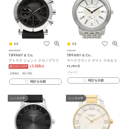
4.0
3.5
standard
casual
TIFFANY & Co.
TIFFANY & Co.
アトラス ジェント クロノグラフ
マークラウンド デイト スモセコ
3,428
¥5,280
/月
最大62％OFF
¥
/月
クォーツ
自動巻き
購入可能
時計を比較
時計を比較
レンタル中
レンタル中