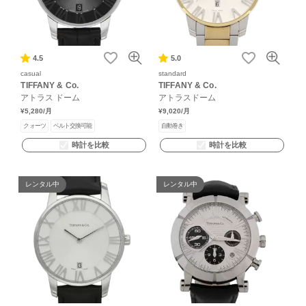
4.5
5.0
casual
standard
TIFFANY & Co.
TIFFANY & Co.
アトラス ドーム
アトラスドーム
¥5,280
/月
¥9,020
/月
クォーツ
ベルト交換可能
自動巻き
時計を比較
時計を比較
レンタル中
レンタル中