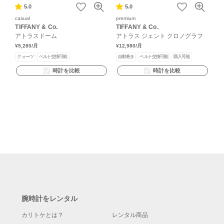
5.0
5.0
casual
premium
TIFFANY & Co.
TIFFANY & Co.
アトラスドーム
アトラス ジェント クロノグラフ
¥5,280
/月
¥12,980
/月
クォーツ
ベルト交換可能
自動巻き
ベルト交換可能
購入可能
時計を比較
時計を比較
腕時計をレンタル
カリトケとは？
レンタル商品