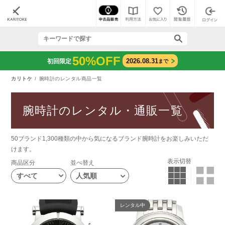
50%OFF
2026.08.31
初回限定
まで
カリトケ
腕時計のレンタル商品一覧
腕時計のレンタル・通販一覧
50ブランド1,300種類の中から気になるブランド腕時計をお楽しみいただ
けます。
表示切替
商品区分
並べ替え
すべて
レンタル中