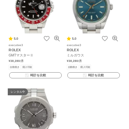
5.0
5.0
executive3
executive3
ROLEX
ROLEX
GMTマスターⅡ
ミルガウス
¥38,280
/月
¥38,280
/月
自動巻き
購入可能
自動巻き
購入可能
時計を比較
時計を比較
レンタル中