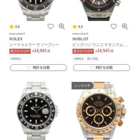
4.5
4.5
executive3
executive3
ROLEX
HUBLOT
シードゥエラー ディープシー
ビッグバン ウニコ チタニウム セ
ラミック
14,547
14,547
最大62％OFF
¥
/月
最大62％OFF
¥
/月
自動巻き
自動巻き
購入可能
時計を比較
時計を比較
レンタル中