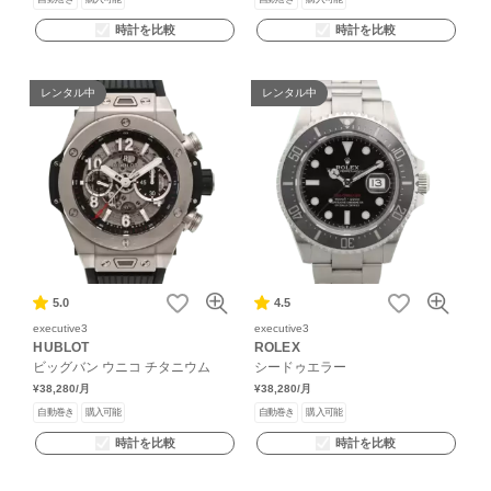
時計を比較
時計を比較
レンタル中
レンタル中
5.0
4.5
executive3
executive3
HUBLOT
ROLEX
ビッグバン ウニコ チタニウム
シードゥエラー
¥38,280
/月
¥38,280
/月
自動巻き
購入可能
自動巻き
購入可能
時計を比較
時計を比較