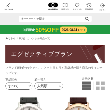
50%OFF
2026.08.31
初回限定
まで
カリトケ
腕時計のレンタル商品一覧
エグゼクティブプラン
ブランド腕時計の中でも、ことさら目を引く高級感が漂う商品のラインナ
ップです。
表示切替
商品区分
並べ替え
すべて