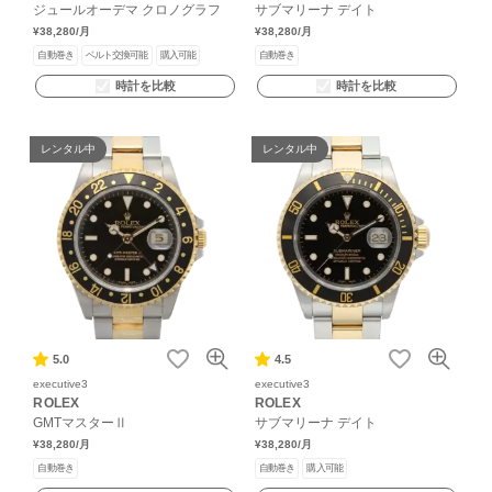
ジュールオーデマ クロノグラフ
サブマリーナ デイト
¥38,280
/月
¥38,280
/月
自動巻き
ベルト交換可能
購入可能
自動巻き
時計を比較
時計を比較
レンタル中
レンタル中
5.0
4.5
executive3
executive3
ROLEX
ROLEX
GMTマスターⅡ
サブマリーナ デイト
¥38,280
/月
¥38,280
/月
自動巻き
自動巻き
購入可能