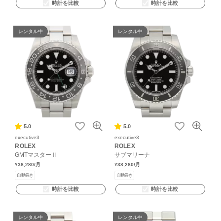
時計を比較
時計を比較
レンタル中
レンタル中
5.0
5.0
executive3
executive3
ROLEX
ROLEX
GMTマスターⅡ
サブマリーナ
¥38,280
/月
¥38,280
/月
自動巻き
自動巻き
時計を比較
時計を比較
レンタル中
レンタル中