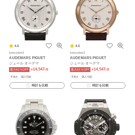
4.5
4.5
executive3
executive3
AUDEMARS PIGUET
AUDEMARS PIGUET
ジュール オーデマ
ジュール オーデマ
14,547
14,547
最大62％OFF
¥
/月
最大62％OFF
¥
/月
手巻き
購入可能
手巻き
購入可能
時計を比較
時計を比較