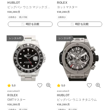
HUBLOT
ROLEX
ビッグバン ウニコ マジックゴー
ヨットマスター
ルド
¥38,280
/月
¥38,280
/月
自動巻き
購入可能
自動巻き
時計を比較
時計を比較
レンタル中
レンタル中
5.0
5.0
executive3
executive3
ROLEX
HUBLOT
GMTマスター
ビッグバン ウニコ チタニウム
¥38,280
/月
¥38,280
/月
自動巻き
購入可能
自動巻き
購入可能