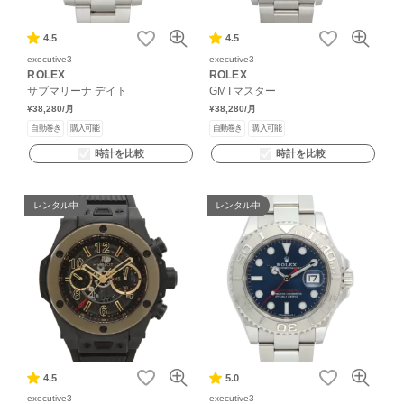
4.5
4.5
executive3
executive3
ROLEX
ROLEX
サブマリーナ デイト
GMTマスター
¥38,280
/月
¥38,280
/月
自動巻き
購入可能
自動巻き
購入可能
時計を比較
時計を比較
レンタル中
レンタル中
4.5
5.0
executive3
executive3