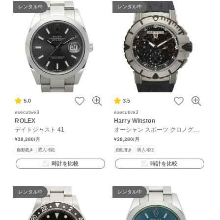
レンタル中
レンタル中
5.0
3.5
executive3
executive3
ROLEX
Harry Winston
デイトジャスト 41
オーシャン スポーツ クロノグラ
フ ザリウム
¥38,280
/月
¥38,280
/月
自動巻き
購入可能
自動巻き
購入可能
時計を比較
時計を比較
レンタル中
レンタル中