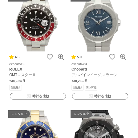
4.5
5.0
executive3
executive3
ROLEX
Chopard
GMTマスターⅡ
アルパインイーグル ラージ
¥38,280
/月
¥38,280
/月
自動巻き
自動巻き
購入可能
時計を比較
時計を比較
レンタル中
レンタル中