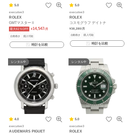
5.0
5.0
executive3
executive3
ROLEX
ROLEX
GMTマスターⅡ
コスモグラフ デイトナ
14,547
¥38,280
/月
最大62％OFF
¥
/月
自動巻き
購入可能
自動巻き
購入可能
時計を比較
時計を比較
レンタル中
レンタル中
4.0
5.0
executive3
executive3
AUDEMARS PIGUET
ROLEX