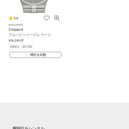
5.0
executive3
Chopard
アルパインイーグル ラージ
¥38,280
/月
自動巻き
購入可能
時計を比較
腕時計をレンタル