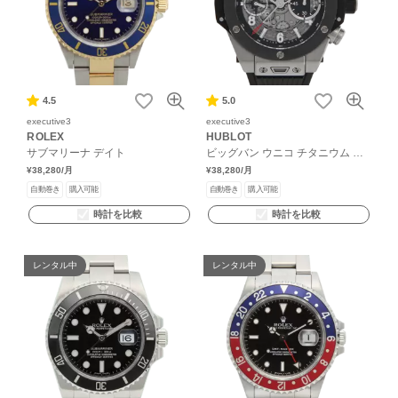
4.5
5.0
executive3
executive3
ROLEX
HUBLOT
サブマリーナ デイト
ビッグバン ウニコ チタニウム セ
ラミック
¥38,280
/月
¥38,280
/月
自動巻き
購入可能
自動巻き
購入可能
時計を比較
時計を比較
レンタル中
レンタル中