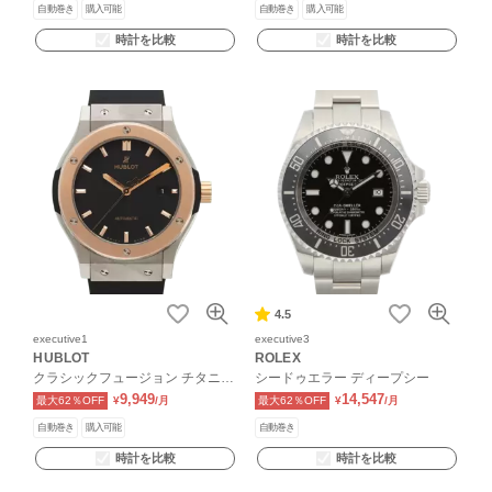
自動巻き
購入可能
自動巻き
購入可能
時計を比較
時計を比較
4.5
executive1
executive3
HUBLOT
ROLEX
クラシックフュージョン チタニウ
シードゥエラー ディープシー
ム
9,949
14,547
最大62％OFF
¥
/月
最大62％OFF
¥
/月
自動巻き
購入可能
自動巻き
時計を比較
時計を比較