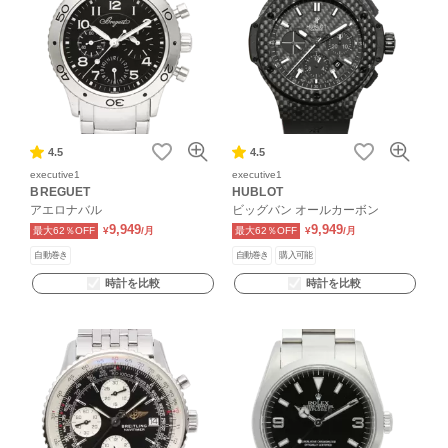
4.5
4.5
executive1
executive1
BREGUET
HUBLOT
アエロナバル
ビッグバン オールカーボン
9,949
9,949
最大62％OFF
¥
/月
最大62％OFF
¥
/月
自動巻き
自動巻き
購入可能
時計を比較
時計を比較