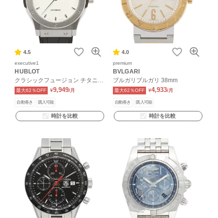
4.5
4.0
executive1
premium
HUBLOT
BVLGARI
クラシックフュージョン チタニウ
ブルガリブルガリ 38mm
ム
9,949
4,933
最大62％OFF
¥
/月
最大62％OFF
¥
/月
自動巻き
購入可能
自動巻き
購入可能
時計を比較
時計を比較