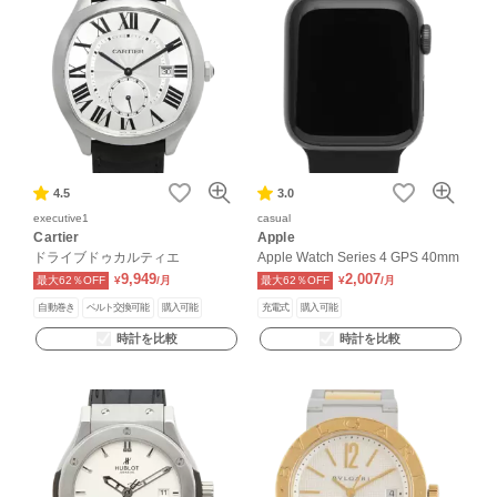
4.5
3.0
executive1
casual
Cartier
Apple
ドライブドゥカルティエ
Apple Watch Series 4 GPS 40mm
9,949
2,007
最大62％OFF
¥
/月
最大62％OFF
¥
/月
自動巻き
ベルト交換可能
購入可能
充電式
購入可能
時計を比較
時計を比較