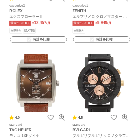
executive2
executive1
ROLEX
ZENITH
エクスプローラーⅡ
エルプリメロ クロノマスター オ
ープン
12,457
9,949
最大62％OFF
¥
/月
最大62％OFF
¥
/月
自動巻き
購入可能
自動巻き
時計を比較
時計を比較
4.0
4.5
standard
standard
TAG HEUER
BVLGARI
モナコ 13Pダイヤ
ブルガリブルガリ クロノグラフ
カーボン