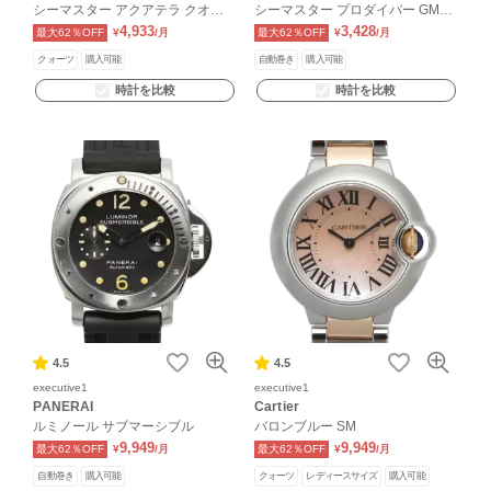
シーマスター アクアテラ クオー
シーマスター プロダイバー GMT
ツ
コーアクシャル
4,933
3,428
最大62％OFF
¥
/月
最大62％OFF
¥
/月
クォーツ
購入可能
自動巻き
購入可能
時計を比較
時計を比較
4.5
4.5
executive1
executive1
PANERAI
Cartier
ルミノール サブマーシブル
バロンブルー SM
9,949
9,949
最大62％OFF
¥
/月
最大62％OFF
¥
/月
自動巻き
購入可能
クォーツ
レディースサイズ
購入可能