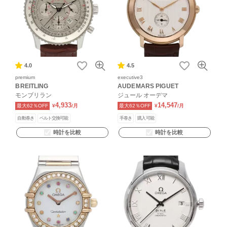
4.0
4.5
premium
executive3
BREITLING
AUDEMARS PIGUET
モンブリラン
ジュール オーデマ
4,933
14,547
最大62％OFF
¥
/月
最大62％OFF
¥
/月
自動巻き
ベルト交換可能
手巻き
購入可能
時計を比較
時計を比較