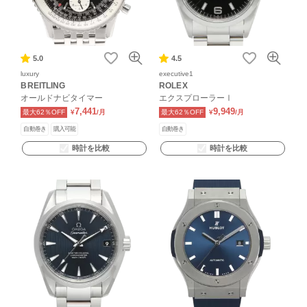
5.0
4.5
luxury
executive1
BREITLING
ROLEX
オールドナビタイマー
エクスプローラーⅠ
7,441
9,949
最大62％OFF
¥
/月
最大62％OFF
¥
/月
自動巻き
購入可能
自動巻き
時計を比較
時計を比較