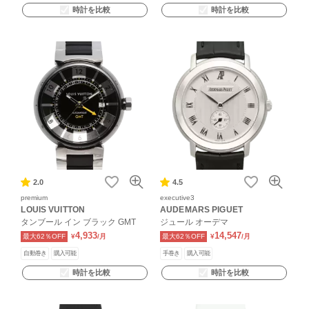
時計を比較
時計を比較
2.0
4.5
premium
executive3
LOUIS VUITTON
AUDEMARS PIGUET
タンブール イン ブラック GMT
ジュール オーデマ
4,933
14,547
最大62％OFF
¥
/月
最大62％OFF
¥
/月
自動巻き
購入可能
手巻き
購入可能
時計を比較
時計を比較