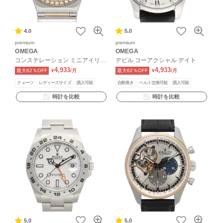
4.0
5.0
premium
premium
OMEGA
OMEGA
コンステレーション ミニアイリス
デビル コーアクシャル デイト
ダイヤベゼル
4,933
4,933
最大62％OFF
¥
/月
最大62％OFF
¥
/月
クォーツ
レディースサイズ
購入可能
自動巻き
ベルト交換可能
購入可能
時計を比較
時計を比較
5.0
5.0