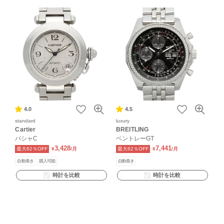
4.0
4.5
standard
luxury
Cartier
BREITLING
パシャC
ベントレーGT
3,428
7,441
最大62％OFF
¥
/月
最大62％OFF
¥
/月
自動巻き
購入可能
自動巻き
時計を比較
時計を比較