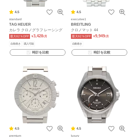
4.5
4.5
standard
executive1
TAG HEUER
BREITLING
カレラ クロノグラフ レーシング
クロノマット 44
3,428
9,949
最大62％OFF
¥
/月
最大62％OFF
¥
/月
自動巻き
購入可能
自動巻き
時計を比較
時計を比較
4.5
4.5
premium
luxury