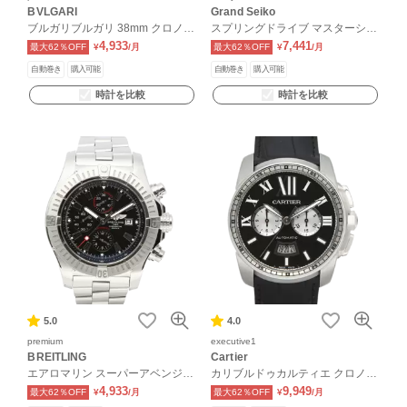
BVLGARI
Grand Seiko
ブルガリブルガリ 38mm クロノグ
スプリングドライブ マスターショ
ラフ
ップ限定
4,933
7,441
最大62％OFF
¥
/月
最大62％OFF
¥
/月
自動巻き
購入可能
自動巻き
購入可能
時計を比較
時計を比較
5.0
4.0
premium
executive1
BREITLING
Cartier
エアロマリン スーパーアベンジャ
カリブルドゥカルティエ クロノグ
ー クロノグラフ
ラフ
4,933
9,949
最大62％OFF
¥
/月
最大62％OFF
¥
/月