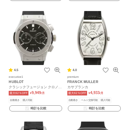
4.5
4.0
executive1
premium
HUBLOT
FRANCK MULLER
クラシックフュージョン クロノグ
カサブランカ
ラフ チタニウム
9,949
4,933
最大62％OFF
¥
/月
最大62％OFF
¥
/月
自動巻き
購入可能
自動巻き
ベルト交換可能
購入可能
時計を比較
時計を比較