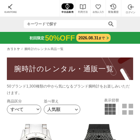
50%OFF
2026.08.31
初回限定
まで
カリトケ
腕時計のレンタル商品一覧
腕時計のレンタル・通販一覧
50ブランド1,300種類の中から気になるブランド腕時計をお楽しみいただ
けます。
表示切替
商品区分
並べ替え
すべて