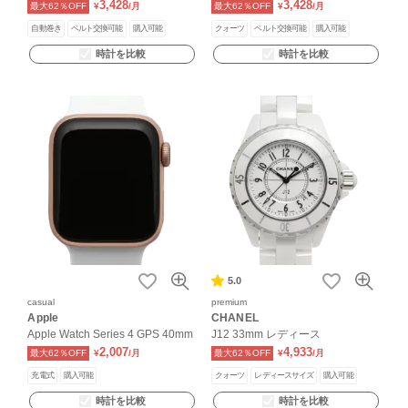
3,428
3,428
最大62％OFF
¥
/月
最大62％OFF
¥
/月
自動巻き
ベルト交換可能
購入可能
クォーツ
ベルト交換可能
購入可能
時計を比較
時計を比較
5.0
casual
premium
Apple
CHANEL
Apple Watch Series 4 GPS 40mm
J12 33mm レディース
2,007
4,933
最大62％OFF
¥
/月
最大62％OFF
¥
/月
充電式
購入可能
クォーツ
レディースサイズ
購入可能
時計を比較
時計を比較