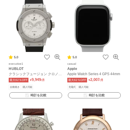
5.0
5.0
executive1
casual
HUBLOT
Apple
クラシックフュージョン クロノグ
Apple Watch Series 4 GPS 44mm
ラフ チタニウム
9,949
2,007
最大62％OFF
¥
/月
最大62％OFF
¥
/月
自動巻き
購入可能
充電式
購入可能
時計を比較
時計を比較