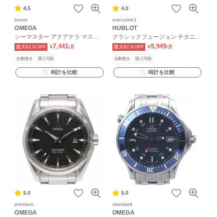
4.5
4.0
luxury
executive1
OMEGA
HUBLOT
シーマスター アクアテラ マスタ
クラシックフュージョン チタニウ
ーコーアクシャル
ム
7,441
9,949
最大62％OFF
¥
/月
最大62％OFF
¥
/月
自動巻き
購入可能
自動巻き
購入可能
時計を比較
時計を比較
5.0
5.0
premium
standard
OMEGA
OMEGA