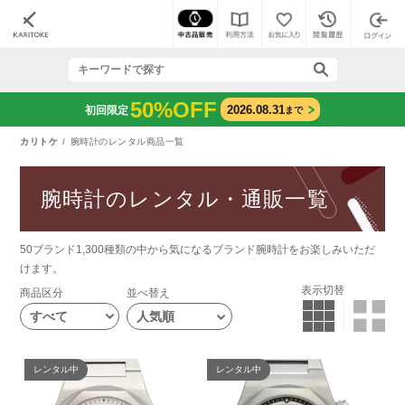
50%OFF
2026.08.31
初回限定
まで
カリトケ
腕時計のレンタル商品一覧
腕時計のレンタル・通販一覧
50ブランド1,300種類の中から気になるブランド腕時計をお楽しみいただ
けます。
表示切替
商品区分
並べ替え
すべて
レンタル中
レンタル中