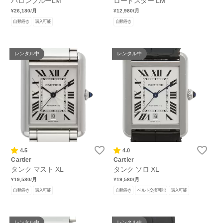
バロンブルーLM
ロードスター LM
¥26,180
/月
¥12,980
/月
自動巻き
購入可能
自動巻き
レンタル中
レンタル中
4.5
4.0
Cartier
Cartier
タンク マスト XL
タンク ソロ XL
¥19,580
/月
¥19,580
/月
自動巻き
購入可能
自動巻き
ベルト交換可能
購入可能
レンタル中
レンタル中