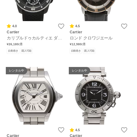
4.0
4.5
Cartier
Cartier
カリブルドゥカルティエ ダイ
ロンド クロワジエール
バー
¥26,180
/月
¥12,980
/月
自動巻き
購入可能
自動巻き
購入可能
レンタル中
レンタル中
4.5
Cartier
Cartier