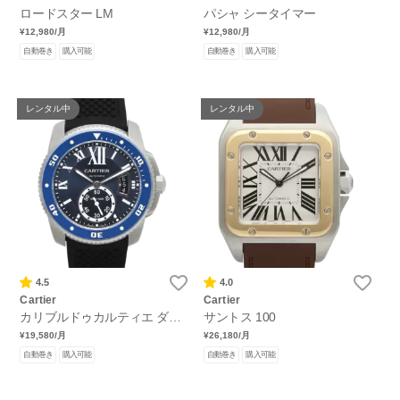
ロードスター LM
パシャ シータイマー
¥12,980
/月
¥12,980
/月
自動巻き
購入可能
自動巻き
購入可能
レンタル中
レンタル中
4.5
4.0
Cartier
Cartier
カリブルドゥカルティエ ダイ
サントス 100
バー
¥19,580
/月
¥26,180
/月
自動巻き
購入可能
自動巻き
購入可能