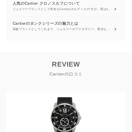
人気のCartier クロノスカフについて
ジュエリーブランドとして有名なCartier(カルティエ)ですが、実は1904年に飛行家のサントス・デュモンのために世界初といわれる最初の腕時計を制作したという歴史があります。 今回はその時計のラインナップの中からクロノスカフを取り上げ、その特徴や価格について紹介いたします。
Cartierのタンクシリーズの魅力とは
高級ブランドとしてこれまで、ジュエリーやアクセサリー、香水などファッションに関係する様々な分野で定番となるアイテムを世に送り出してきたCartierですが、その中のひとつに高級腕時計もあげることができます。 Cartierの腕時計のシリーズのひとつタンクはファッションアイテムとしてこれまで多くの人に支持されてきました。 今回はそのCartierのタンクシリーズの魅力と人気モデルの価格などについて紹介します。
REVIEW
Cartierの口コミ