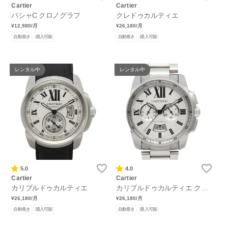
Cartier
Cartier
パシャC クロノグラフ
クレドゥカルティエ
¥12,980
/月
¥26,180
/月
自動巻き
購入可能
自動巻き
購入可能
レンタル中
レンタル中
5.0
4.0
Cartier
Cartier
カリブルドゥカルティエ
カリブルドゥカルティエ クロ
ノグラフ
¥26,180
/月
¥26,180
/月
自動巻き
購入可能
自動巻き
購入可能