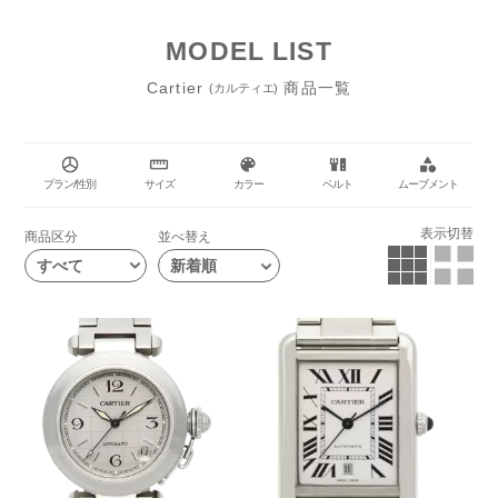
れも、エレガントさと普遍性、そして機能美を併せ持った腕時計で
す。 アクセサリーのような芸術的な腕時計をぜひ一度お試しくださ
MODEL LIST
い。
Cartier
商品一覧
(カルティエ)
プラン/性別
サイズ
カラー
ベルト
ムーブメント
表示切替
商品区分
並べ替え
すべて