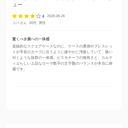
ュー
4
2026.06.26
コバ さん
30代
男性
驚くべき腕への一体感
直線的なスクエアケースなのに、ケースの裏側やブレスレッ
トが手首のカーブに沿うように緩やかに湾曲していて、吸い
付くような抜群の一体感。ビスモチーフの無骨さと、カルテ
ィエらしい上品なローマ数字の文字盤のバランスが本当に綺
麗です。