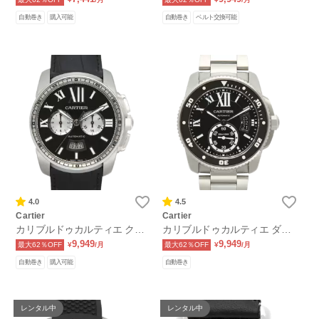
自動巻き
購入可能
自動巻き
ベルト交換可能
4.0
4.5
Cartier
Cartier
カリブルドゥカルティエ クロ
カリブルドゥカルティエ ダイ
ノグラフ
バー
9,949
9,949
最大62％OFF
¥
/月
最大62％OFF
¥
/月
自動巻き
購入可能
自動巻き
レンタル中
レンタル中