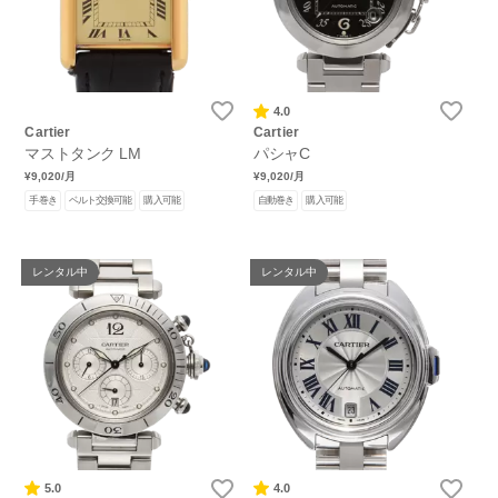
4.0
Cartier
Cartier
マストタンク LM
パシャC
¥9,020
/月
¥9,020
/月
手巻き
ベルト交換可能
購入可能
自動巻き
購入可能
レンタル中
レンタル中
5.0
4.0