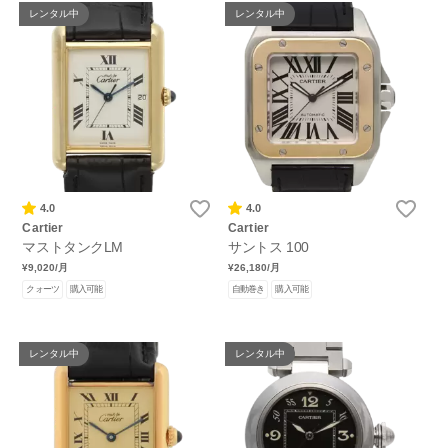
レンタル中
レンタル中
4.0
4.0
Cartier
Cartier
マストタンクLM
サントス 100
¥9,020
/月
¥26,180
/月
クォーツ
購入可能
自動巻き
購入可能
レンタル中
レンタル中