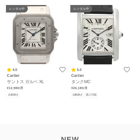
レンタル中
レンタル中
4.0
5.0
Cartier
Cartier
サントス ガルベ XL
タンクMC
¥12,980
/月
¥26,180
/月
自動巻き
自動巻き
購入可能
NEW