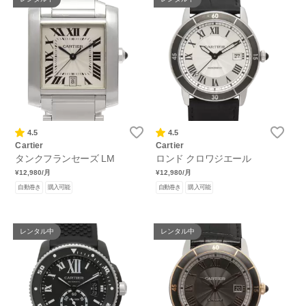
4.5
4.5
Cartier
Cartier
タンクフランセーズ LM
ロンド クロワジエール
¥12,980
/月
¥12,980
/月
自動巻き
購入可能
自動巻き
購入可能
レンタル中
レンタル中