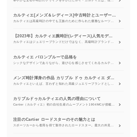
華やかな宝石や時計のデザインを手がけたルイ・カルティエは、現在でも世界中から支持を集めています。 カルティエの時計はアクセサリーとしてだけでなく、独自の洗練されたセンスとこだわりが光るデザインに加えて、独自のムーブメントを開発するなど、時計専門のブランドに負けないクオリティを誇っています。 KARITOKEでは、そんな人気のあるカルティエの腕時計の中から、実際にレンタル・購入されたものをランキング形式でまとめました。 カルティエの時計を手に入れたい、宝飾系ブランドの腕時計で迷っている方にも参考になると思いますので、ぜひご覧ください。
カルティエ[メンズ＆レディース]中古時計とユーザーレビューをご紹介
カルティエは高級時計の中でも王族のために作られた優雅なルーツを持っています。 質実剛健なスイス製時計とは異なった雰囲気を持つ時計であり、性別問わず人気の高いブランドです。 またコレクション数が多いのもカルティエの特徴です。 スクエア型時計の代名詞である「タンク」やラウンド型時計の新定番「バロンブルー」、正方形で角が丸いケースが特徴の「サントス」、メカニカルウォッチの定番「カリブル」など、魅力的なコレクションを数多く展開しています。 そんな人気で知名度も高いカルティエの中古時計の最新情報を、KARITOKEがご紹介していきます。
【2023年】カルティエ腕時計(レディース)人気モデルランキング
カルティエはジュエリーブランドだけではなく、高級時計ブランドとしても有名です。 定番の「タンク」シリーズや、女性らしさを演出する「バロンブルー」など、数多くの人気コレクションが発売されています。 人気のあるカルティエを、実際にKARITOKEでレンタルされたランキング順にご紹介していきます。 デート・同窓会・仕事関係など、シーン別におすすめのモデルを掲載していますので、ぜひご参考下さい。
カルティエ バロンブルーで品格を
シックなデザインでありながら、遊び心を感じさせてくれるカルティエの腕時計。その中でもリューズに特徴がある「バロンブルー」が、女性を中心に人気を集めています。どのような魅力があるのでしょうか。
メンズ時計渾身の作品 カリブル ドゥ カルティエ ダイバー
カルティエといえば、言わずと知れた高級ジュエリーブランドとして知られていますが、腕時計でも不動のん気を誇るブランドです。中でもメンズレクションとして発表されたカリブルは男性らしいフォルムが評判となっています。本記事ではカリブルコレクションの中から、カルティエ渾身の作品ともいわれているカリブル ドゥ カルティエダイバーについてご紹介します。
カリブルドゥカルティエの人気の理由について
Cartier（カルティエ）初の自社生産のムーブメント1904MCが搭載されたカリブルドゥカルティエは、カルティエのメンズウォッチの歴史の中でひとつの分岐点となったコレクションです。ここでは、Cartier カリブルドゥカルティエの人気の理由について詳しくご紹介していきます。
注目のCartier ロードスターのその魅力とは
スポーツカーから着用を得て製作されたロードスター。最大の外見的な特徴は亀甲型のケース。流れるような曲線のデザインはスポーツカーをモチーフにデザインされた証です。ベーシックな機能のみのモデルだけでなく、GMT機能やクロノグラフ機能を搭載したモデルもあります。今回は、ロードスターについてご紹介します。