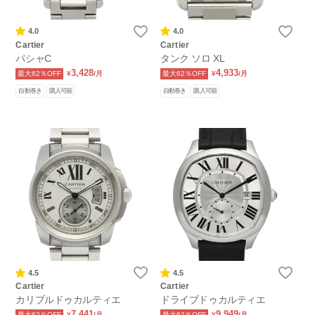
4.0
4.0
Cartier
Cartier
パシャC
タンク ソロ XL
3,428
4,933
最大62％OFF
¥
/月
最大62％OFF
¥
/月
自動巻き
購入可能
自動巻き
購入可能
4.5
4.5
Cartier
Cartier
カリブルドゥカルティエ
ドライブドゥカルティエ
7,441
9,949
最大62％OFF
¥
/月
最大62％OFF
¥
/月