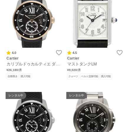
4.0
4.5
Cartier
Cartier
カリブルドゥカルティエ ダイ
マストタンクLM
バー
¥26,180
/月
¥9,020
/月
自動巻き
購入可能
クォーツ
ベルト交換可能
購入可能
レンタル中
レンタル中