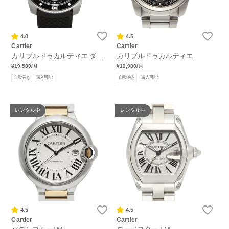
4.0
4.5
Cartier
Cartier
カリブルドゥカルティエ ダイ
カリブルドゥカルティエ
バー
¥19,580
/月
¥12,980
/月
自動巻き
購入可能
自動巻き
購入可能
レンタル中
レンタル中
4.5
4.5
Cartier
Cartier