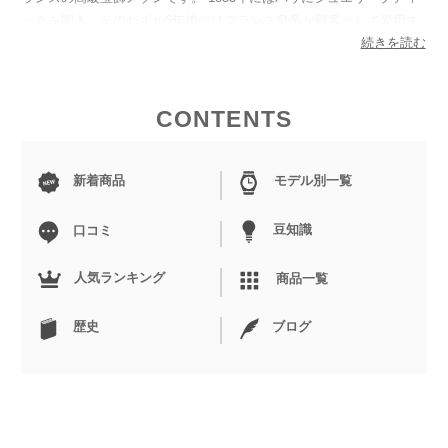
ックを開き、そのわずか6年後にはフランス皇帝が顧客として愛用す
続きを読む
るなど、宝飾ブランドとして知名度を拡大してきました。 そんなカ
ルティエが1888年に初めて手掛けた腕時計は、ブレスレットにダイ
ヤモンドを配した女性用のブレスレットウォッチでした。 懐中時計
が主流だった当時、女性にとって時計は美しいジュエリーであり、現
CONTENTS
在のような腕時計とは別の側面を持ち合わせていました。 ジュエラ
ーとして培ってきたカルティエの金属加工の技術は腕時計でも発揮さ
新着商品
モデル別一覧
れます。 1904年にアルベルト・
サントス
＝デュモンの依頼によって
カルティエは、ケースとラグを一体化させた世界初の男性用腕時計
「
サントス
」を発表します。 当時のベルトはワイヤーラグにストラ
豆知識
口コミ
ップを通す構造で、腕を振ると簡単に外れてしまうという欠陥があり
ました。そこで、腕につけられる時計がほしいと要望した
サントス
人気ランキング
商品一覧
に、友人のルイ・カルティエが応えるような形で「
サントス
」が誕生
したのです。 そして1919年にはケースとラグが一体化した直線を強
歴史
ブログ
調したデザインが特徴の、ベゼルを持たない腕時計「
タンク
」を発
表、1930年代にはカルティエのラインナップでも、リューズプロテ
クターを携えて高い防水性能を誇るモデル「
パシャ
」を発表します。
その後も今に至るまで、
バロンブルー
、ドライブドゥカルティエ等、
数多くの芸術的な腕時計を製造しています。 カルティエの時計はど