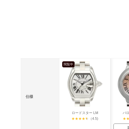
閲覧中
仕様
ロードスター LM
バロ
★
★
★
★
★
（4.5)
★