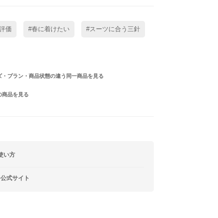
評価
#春に着けたい
#スーツに合う三針
ズ・プラン・商品状態の違う同一商品を見る
の商品を見る
使い方
ー公式サイト