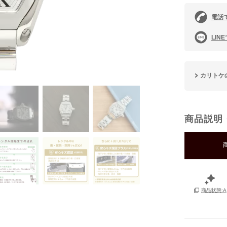
電話
LIN
カリトケ
商品説明
商品状態:A