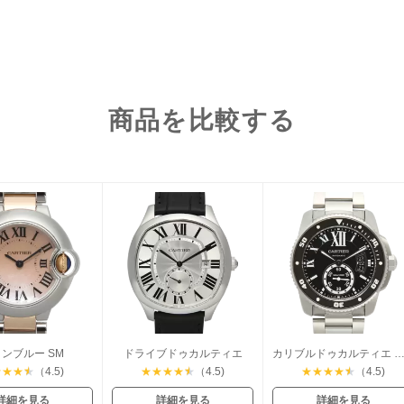
商品を比較する
ンブルー SM
ドライブドゥカルティエ
カリブルドゥカルティエ ダイ
★
★
★
★
（4.5)
★
★
★
★
★
（4.5)
★
★
★
★
★
（4.5)
詳細を見る
詳細を見る
詳細を見る