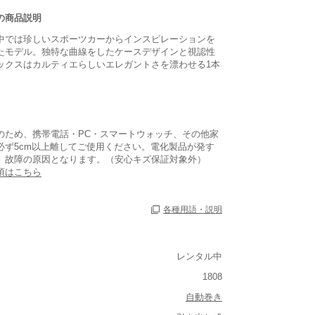
の商品説明
中では珍しいスポーツカーからインスピレーションを
たモデル。独特な曲線をしたケースデザインと視認性
ックスはカルティエらしいエレガントさを漂わせる1本
のため、携帯電話・PC・スマートウォッチ、その他家
必ず5cm以上離してご使用ください。電化製品が発す
、故障の原因となります。（安心キズ保証対象外）
項はこちら
各種用語・説明
レンタル中
1808
ルト込み)
自動巻き
重い