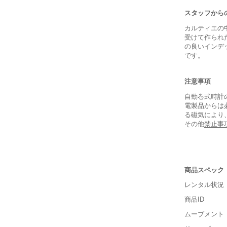
スタッフから
カルティエの
受けて作られ
の良いインデ
です。
注意事項
自動巻式時計
電製品からは
る磁気により
その他
禁止事
商品スペック
レンタル状況
商品ID
■重さ(ベ
ムーブメント
軽い