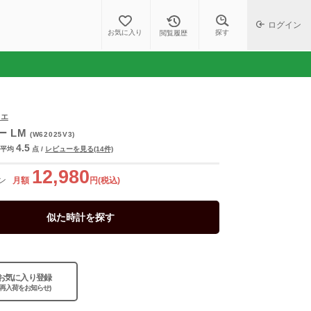
ログイン
探す
お気に入り
閲覧履歴
ィエ
ー LM
(W62025V3)
4.5
平均
点
/
レビューを見る(14件)
12,980
ン
月額
円(税込)
似た時計を探す
お気に入り登録
(再入荷をお知らせ)