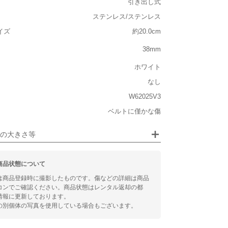
引き出し式
大きさ
ステンレス/ステンレス
イズ
約20.0cm
大きい
38mm
ホワイト
ジュエリー
なし
るシチュエーション
W62025V3
ベルトに僅かな傷
ビジネス
の大きさ等
商品状態について
は商品登録時に撮影したものです。傷などの詳細は商品
コンでご確認ください。商品状態はレンタル返却の都
情報に更新しております。
の別個体の写真を使用している場合もございます。