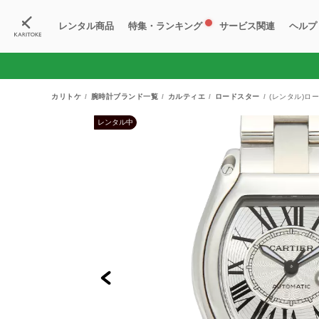
レンタル商品
特集・ランキング
サービス関連
ヘルプ
ブランド一覧
特集
すべての商品
ランキング
新入荷商品
料金プラン
ご
新
獲
カリトケ
腕時計ブランド一覧
カルティエ
ロードスター
(レンタル)ロー
レンタル中