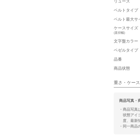
リューズ
■ケースの
ベルトタイプ
ベルト最大サ
小さい
ケースサイズ
(直径幅)
■装飾感
文字盤カラー
シンプル
ベゼルタイプ
品番
■向いてい
商品状態
カジュアル
重さ・ケース
商品写真・
・商品写真
状態アイ
度、最新
・同一商品