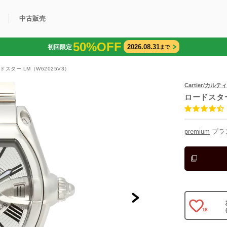
中古販売
50%OFF
2026.08.31
初回限定
まで
利用方法
規限定商品
得できるポイント
中古販売商品
Q&A
購入可能商品
カリトケとは？
ブランド一覧
中古販売について
ドスター LM（W62025V3）
Cartier/カルテ
ロードスタ
premium
プラ
18