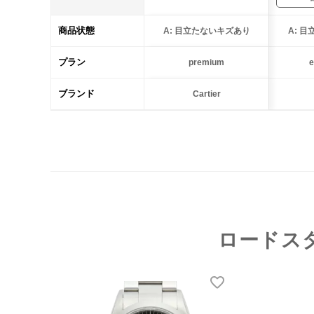
商品状態
A: 目立たないキズあり
A: 
プラン
premium
e
ブランド
Cartier
ロードス