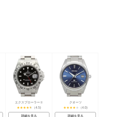
バー
エクスプローラーⅡ
クオーツ
★
★
★
★
★
（4.5)
★
★
★
★
★
（4.0)
詳細を見る
詳細を見る