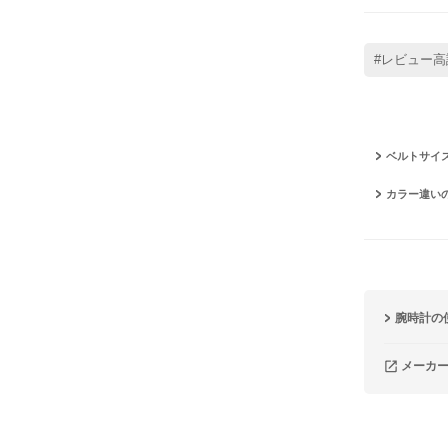
#レビュー高
ベルトサイ
カラー違い
腕時計の
メーカ