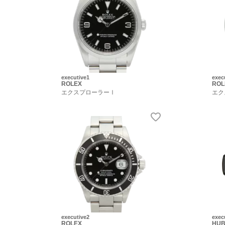
executive1
exec
ROLEX
ROL
エクスプローラーⅠ
エク
executive2
exec
ROLEX
HUB