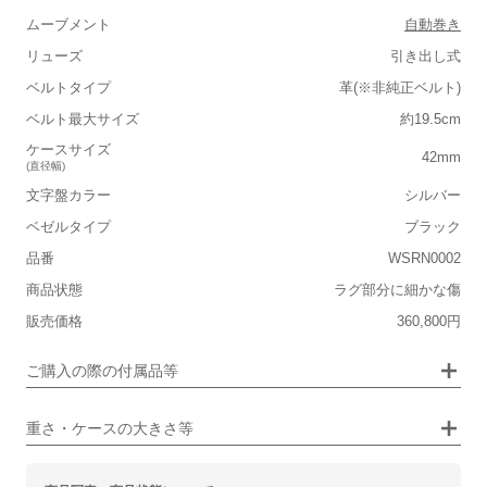
ムーブメント
自動巻き
リューズ
引き出し式
ベルトタイプ
革(※非純正ベルト)
■重さ(ベルト込み)
ベルト最大サイズ
約19.5cm
軽い
重い
ケースサイズ
42mm
(直径幅)
■ケースの大きさ
文字盤カラー
シルバー
小さい
大きい
ベゼルタイプ
ブラック
品番
WSRN0002
■装飾感
商品状態
ラグ部分に細かな傷
シンプル
ジュエリー
販売価格
360,800円
■向いているシチュエーション
画像タップで拡大表示
ご購入の際の付属品等
カジュアル
ビジネス
重さ・ケースの大きさ等