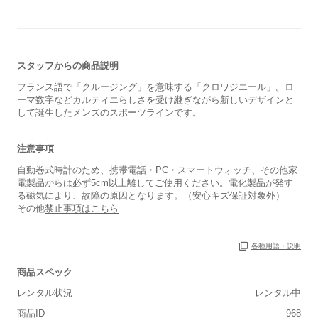
スタッフからの商品説明
フランス語で「クルージング」を意味する「クロワジエール」。ロ
ーマ数字などカルティエらしさを受け継ぎながら新しいデザインと
して誕生したメンズのスポーツラインです。
保証書
なし
注意事項
箱
なし
自動巻式時計のため、携帯電話・PC・スマートウォッチ、その他家
電製品からは必ず5cm以上離してご使用ください。電化製品が発す
る磁気により、故障の原因となります。（安心キズ保証対象外）
その他
禁止事項はこちら
各種用語・説明
商品スペック
レンタル状況
レンタル中
商品ID
968