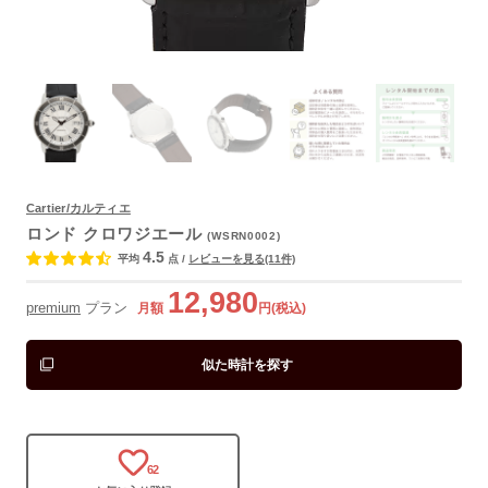
Cartier/カルティエ
よくあるご質問
ロンド クロワジエール
(WSRN0002)
4.5
平均
点
/
レビューを見る(11件)
12,980
premium
プラン
月額
円(税込)
似た時計を探す
62