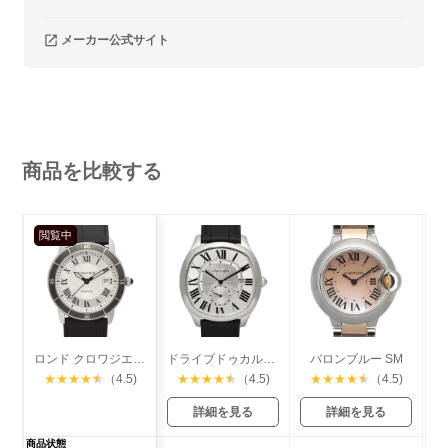
メーカー公式サイト
商品を比較する
閲覧中
ロンド クロワジエール
ドライブドゥカルティエ
バロンブルー SM
★
★
★
★
★
（4.5)
★
★
★
★
★
（4.5)
★
★
★
★
★
（4.5)
詳細を見る
詳細を見る
商品状態