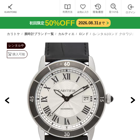
50%OFF
2026.08.31
初回限定
まで
カリトケ
腕時計ブランド一覧
カルティエ
ロンド
(レンタル)ロンド クロワジエール
レンタル中
購入可能