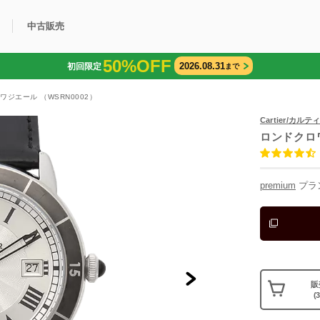
中古販売
50%OFF
2026.08.31
初回限定
まで
利用方法
規限定商品
得できるポイント
中古販売商品
Q&A
購入可能商品
カリトケとは？
ブランド一覧
中古販売について
ワジエール （WSRN0002）
Cartier/カルテ
ロンドクロ
premium
プラ
販
(