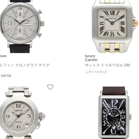
mium
luxury
Cartier
トフィノ クロノグラフ デイデ
サントス ドゥモワゼル SM
レディースサイズ
ト交換可能