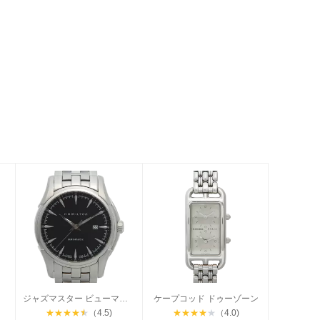
ジャズマスター ビューマチック
ケープコッド ドゥーゾーン
★
★
★
★
★
（4.5)
★
★
★
★
★
（4.0)