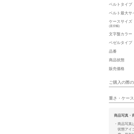
ベルトタイプ
■重さ(ベ
ベルト最大サ
軽い
ケースサイズ
(直径幅)
■ケースの
文字盤カラー
小さい
ベゼルタイプ
保証書
品番
■装飾感
箱
商品状態
シンプル
販売価格
■向いてい
ご購入の際の
カジュアル
重さ・ケース
商品写真・
・商品写真
状態アイ