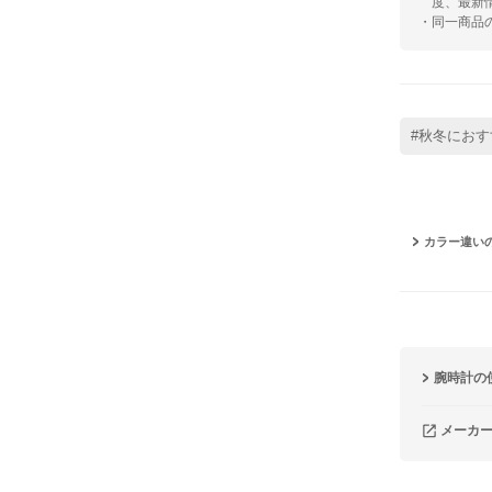
度、最新
・同一商品
#秋冬におす
カラー違い
腕時計の
メーカ