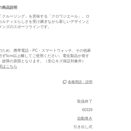
の商品説明
「クルージング」を意味する「クロワジエール」。ロ
カルティエらしさを受け継ぎながら新しいデザインと
メンズのスポーツラインです。
のため、携帯電話・PC・スマートウォッチ、その他家
必ず5cm以上離してご使用ください。電化製品が発す
、故障の原因となります。（安心キズ保証対象外）
項はこちら
各種用語・説明
取扱終了
60329
自動巻き
引き出し式