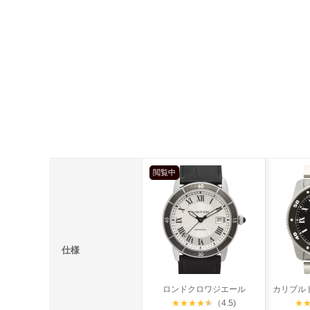
閲覧中
仕様
ロンドクロワジエール
★
★
★
★
★
（4.5)
★