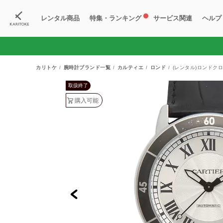
レンタル商品
特集・ランキング
サービス関連
ヘルプ
ブランド一覧
特集
すべての商品
ランキング
新入荷商品
料金プラン
ご
新
獲
カリトケ
腕時計ブランド一覧
カルティエ
ロンド
(レンタル)ロンドクロ
取扱終了
購入可能