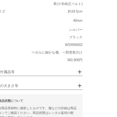
革(※非純正ベルト)
ルト込み)
イズ
約19.5cm
重い
40mm
大きさ
シルバー
大きい
ブラック
なし
WSRN0002
なし
ベゼルに細かな傷、一部塗装欠け
ジュエリー
360,800円
るシチュエーション
付属品等
ビジネス
の大きさ等
商品状態について
は商品登録時に撮影したものです。傷などの詳細は商品
コンでご確認ください。商品状態はレンタル返却の都