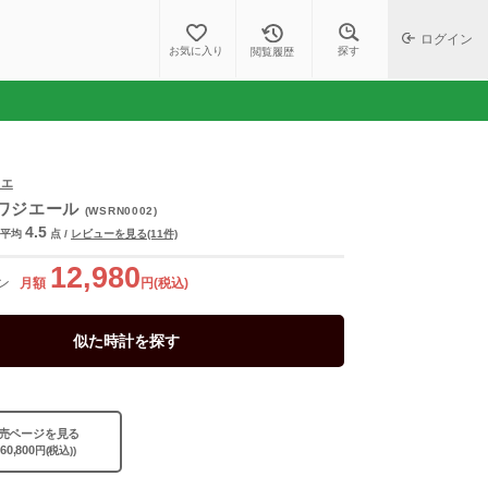
ログイン
探す
お気に入り
閲覧履歴
ィエ
ワジエール
(WSRN0002)
4.5
平均
点
/
レビューを見る(11件)
12,980
ン
月額
円(税込)
似た時計を探す
売ページを見る
360,800
円(税込))