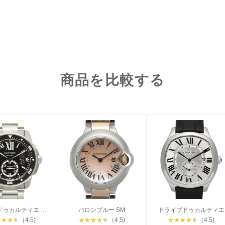
商品を比較する
カリブルドゥカルティエ ダイバー
バロンブルー SM
ドライブドゥカルティエ
★
★
★
★
（4.5)
★
★
★
★
★
（4.5)
★
★
★
★
★
（4.5)