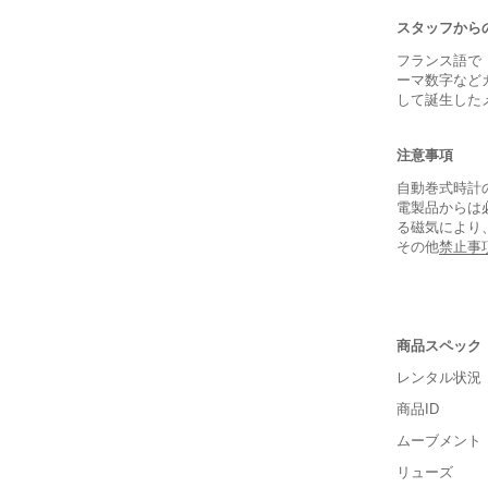
スタッフから
フランス語で
ーマ数字など
して誕生した
注意事項
自動巻式時計
電製品からは
る磁気により
その他
禁止事
商品スペック
レンタル状況
商品ID
ムーブメント
リューズ