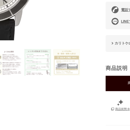
電話
LIN
カリトケ
商品説明
商品状態:B