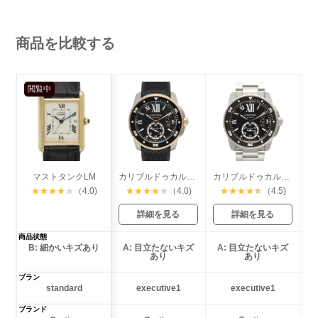
商品を比較する
閲覧中
マストタンクLM
カリブルドゥカルティエ ダイバー
カリブルドゥカルティエ ダイバー
★
★
★
★
★
（4.0)
★
★
★
★
★
（4.0)
★
★
★
★
★
（4.5)
詳細を見る
詳細を見る
商品状態
B: 細かいキズあり
A: 目立たないキズ
A: 目立たないキズ
あり
あり
プラン
standard
executive1
executive1
ブランド