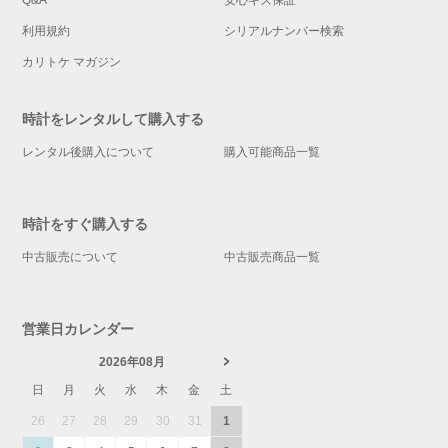
Q&A
安心キズ保証
利用規約
シリアルナンバー検索
カリトケ マガジン
時計をレンタルして購入する
レンタル後購入について
購入可能商品一覧
時計をすぐ購入する
中古販売について
中古販売商品一覧
営業日カレンダー
2026年08月
日
月
火
水
木
金
土
26
27
28
29
30
31
1