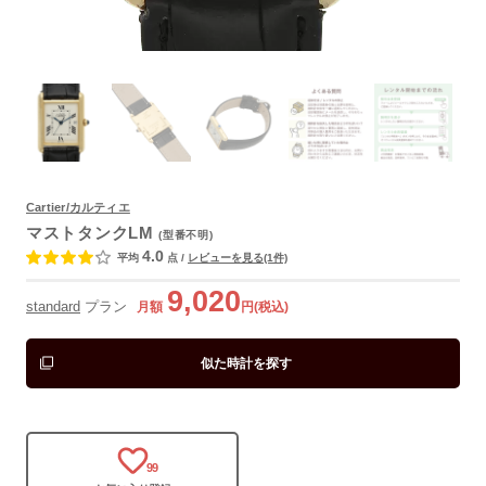
よくあるご質問
Cartier/カルティエ
マストタンクLM
(型番不明)
4.0
平均
点
/
レビューを見る(1件)
9,020
standard
プラン
月額
円(税込)
似た時計を探す
99