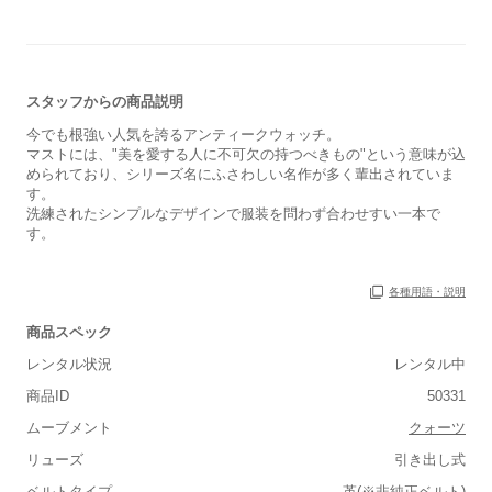
スタッフからの商品説明
今でも根強い人気を誇るアンティークウォッチ。
マストには、"美を愛する人に不可欠の持つべきもの"という意味が込
められており、シリーズ名にふさわしい名作が多く輩出されていま
す。
洗練されたシンプルなデザインで服装を問わず合わせすい一本で
す。
各種用語・説明
商品スペック
レンタル状況
レンタル中
商品ID
50331
ムーブメント
クォーツ
リューズ
引き出し式
■重さ(ベルト込み)
ベルトタイプ
革(※非純正ベルト)