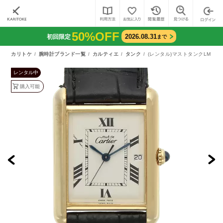
50%OFF
2026.08.31
初回限定
まで
カリトケ
腕時計ブランド一覧
カルティエ
タンク
(レンタル)マストタンクLM （
レンタル中
購入可能