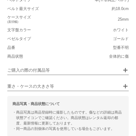
軽い
重い
ベルト最大サイズ
約18.0cm
■ケースの大きさ
ケースサイズ
25mm
(直径幅)
小さい
大きい
文字盤カラー
ホワイト
ベゼルタイプ
ゴールド
■装飾感
保証書
なし
品番
型番不明
シンプル
ジュエリー
箱
なし
商品状態
全体的に傷
■向いているシチュエーション
ご購入の際の付属品等
カジュアル
ビジネス
重さ・ケースの大きさ等
商品写真・商品状態について
・商品写真は商品登録時に撮影したものです。傷などの詳細は商品
状態アイコンでご確認ください。商品状態はレンタル返却の都
度、最新情報に更新しております。
・同一商品の別個体の写真を使用している場合もございます。