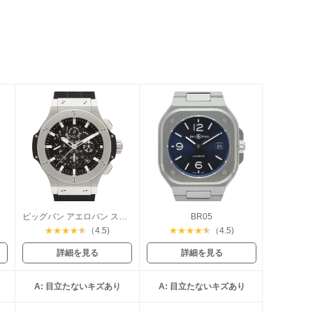
バー
ビッグバン アエロバン スティール
BR05
★
★
★
★
★
（4.5)
★
★
★
★
★
（4.5)
詳細を見る
詳細を見る
A: 目立たないキズあり
A: 目立たないキズあり