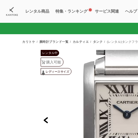
レンタル商品
特集・ランキング
サービス関連
ヘルプ
ブランド一覧
特集
すべての商品
ランキング
新入荷商品
料金プラン
ご
新
獲
カリトケ
腕時計ブランド一覧
カルティエ
タンク
(レンタル)タンクフラ
レンタル中
購入可能
レディースサイズ