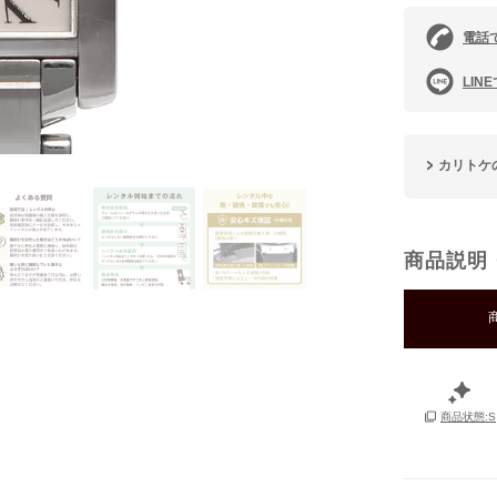
電話
LIN
カリトケ
商品説明
商品状態:S