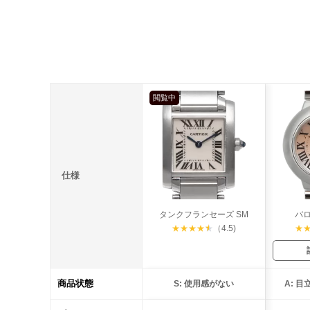
閲覧中
仕様
タンクフランセーズ SM
バロ
★
★
★
★
★
（4.5)
★
商品状態
S: 使用感がない
A: 