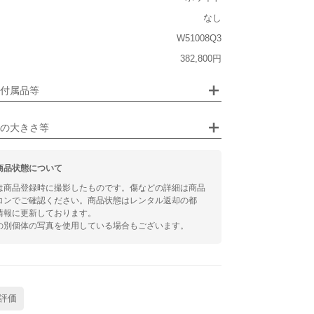
なし
なし
W51008Q3
ジュエリー
なし
382,800円
るシチュエーション
付属品等
ビジネス
の大きさ等
商品状態について
は商品登録時に撮影したものです。傷などの詳細は商品
コンでご確認ください。商品状態はレンタル返却の都
情報に更新しております。
の別個体の写真を使用している場合もございます。
評価