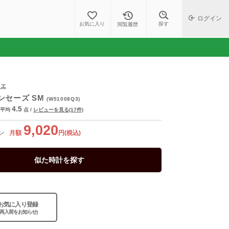
ログイン
探す
お気に入り
閲覧履歴
ィエ
ンセーズ SM
(W51008Q3)
4.5
平均
点
/
レビューを見る(17件)
9,020
ン
月額
円(税込)
似た時計を探す
お気に入り登録
(再入荷をお知らせ)