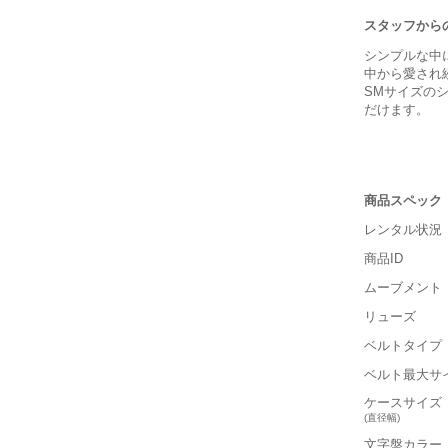
スタッフから
シンプルな中
中から愛され
SMサイズの
だけます。
商品スペック
レンタル状況
商品ID
ムーブメント
リューズ
■重さ(ベ
ベルトタイプ
軽い
ベルト最大サ
■ケースの
ケースサイズ
(直径幅)
小さい
文字盤カラー