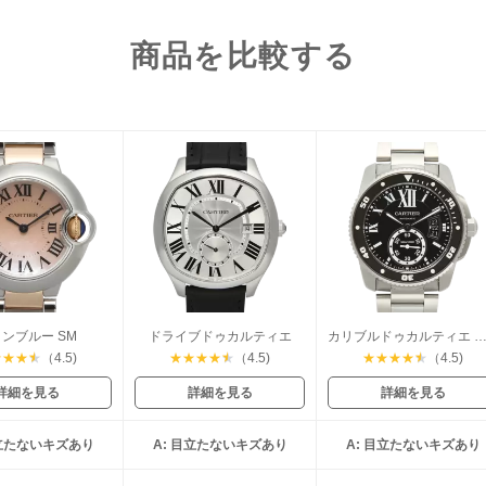
商品を比較する
ンブルー SM
ドライブドゥカルティエ
カリブルドゥカルティエ ダイ
★
★
★
★
（4.5)
★
★
★
★
★
（4.5)
★
★
★
★
★
（4.5)
詳細を見る
詳細を見る
詳細を見る
目立たないキズあり
A: 目立たないキズあり
A: 目立たないキズあり