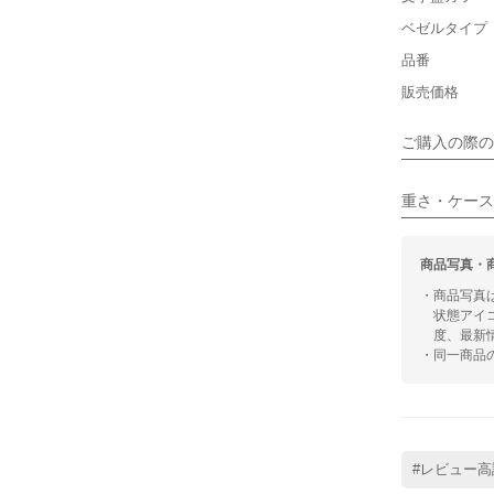
ベゼルタイプ
■装飾感
保証書
品番
シンプル
箱
販売価格
■向いてい
ご購入の際の
カジュアル
重さ・ケース
商品写真・
・商品写真
状態アイ
度、最新
・同一商品
#レビュー高