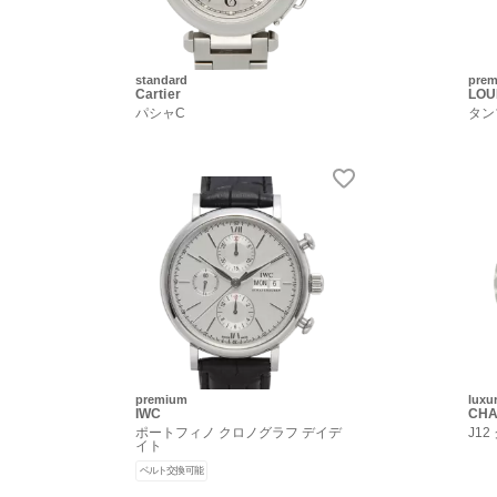
standard
pre
Cartier
LOU
パシャC
タン
premium
luxu
IWC
CHA
ポートフィノ クロノグラフ デイデ
J1
イト
ベルト交換可能