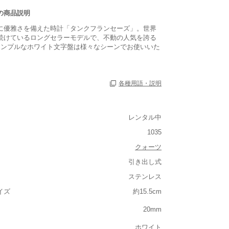
の商品説明
に優雅さを備えた時計「タンクフランセーズ」。世界
続けているロングセラーモデルで、不動の人気を誇る
シンプルなホワイト文字盤は様々なシーンでお使いいた
各種用語・説明
レンタル中
1035
クォーツ
引き出し式
ルト込み)
ステンレス
重い
イズ
約15.5cm
大きさ
20mm
大きい
ホワイト