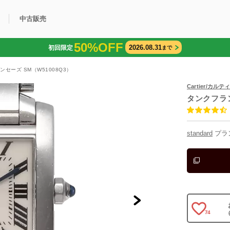
中古販売
50%OFF
2026.08.31
初回限定
まで
利用方法
規限定商品
得できるポイント
中古販売商品
Q&A
購入可能商品
カリトケとは？
ブランド一覧
中古販売について
ンセーズ SM（W51008Q3）
Cartier/カルテ
タンクフラ
standard
プラ
74