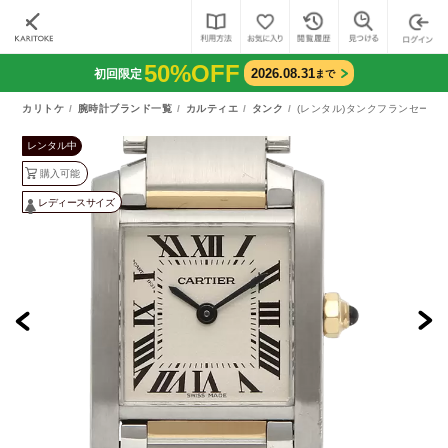
50%OFF
2026.08.31
初回限定
まで
カリトケ
腕時計ブランド一覧
カルティエ
タンク
(レンタル)タンクフランセーズ S
レンタル中
購入可能
レディースサイズ