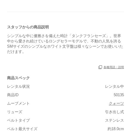
スタッフからの商品説明
シンプルな中に優雅さを備えた時計「タンクフランセーズ」。世界
中から愛され続けているロングセラーモデルで、不動の人気を誇る
SMサイズのシンプルなホワイト文字盤は様々なシーンでお使いいた
だけます。
各種用語・説明
商品スペック
レンタル状況
レンタル中
商品ID
50135
ムーブメント
クォーツ
■重さ(ベルト込み)
リューズ
引き出し式
軽い
重い
ベルトタイプ
ステンレス
■ケースの大きさ
ベルト最大サイズ
約18.0cm