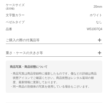
ケースサイズ
小さい
大きい
20mm
(直径幅)
文字盤カラー
ホワイト
■装飾感
保証書
なし
ベゼルタイプ
なし
シンプル
ジュエリー
箱
なし
品番
W51007Q4
■向いているシチュエーション
ご購入の際の付属品等
カジュアル
ビジネス
重さ・ケースの大きさ等
商品写真・商品状態について
・商品写真は商品登録時に撮影したものです。傷などの詳細は商品
状態アイコンでご確認ください。商品状態はレンタル返却の都
度、最新情報に更新しております。
・同一商品の別個体の写真を使用している場合もございます。