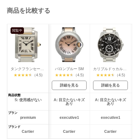
商品を比較する
閲覧中
タンクフランセーズ SM
バロンブルー SM
カリブルドゥカルティエ ダイバー
★
★
★
★
★
（4.5)
★
★
★
★
★
（4.5)
★
★
★
★
★
（4.5)
詳細を見る
詳細を見る
商品状態
S: 使用感がない
A: 目立たないキズ
A: 目立たないキズ
あり
あり
プラン
premium
executive1
executive1
ブランド
Cartier
Cartier
Cartier