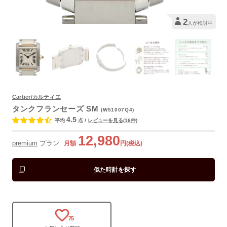
2
人が検討中
Cartier/カルティエ
よくあるご質問
タンクフランセーズ SM
(W51007Q4)
4.5
平均
点
/
レビューを見る(16件)
12,980
premium
プラン
月額
円(税込)
似た時計を探す
75