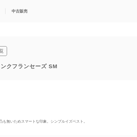
ンセーズ SM（W51007Q4）
同一商品一覧
中古販売
利用方法
規限定商品
得できるポイント
中古販売商品
Q&A
購入可能商品
カリトケとは？
ブランド一覧
中古販売について
覧
 | タンクフランセーズ SM
凸も無いためスマートな印象。シンプルイズベスト。