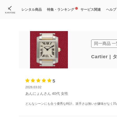
カリトケ
腕時計ブランド一覧
カルティエ
タンク
(レンタル)タンクフラ
レンタル商品
特集・ランキング
サービス関連
ヘルプ
ブランド一覧
特集
すべての商品
ランキング
新入荷商品
料金プラン
ご
新
獲
同一商品 一
Cartier
5
2026.03.02
あんにょんさん
40代
女性
どんなシーンにも合う優秀な時計。派手さは無いが嫌味がなく凹