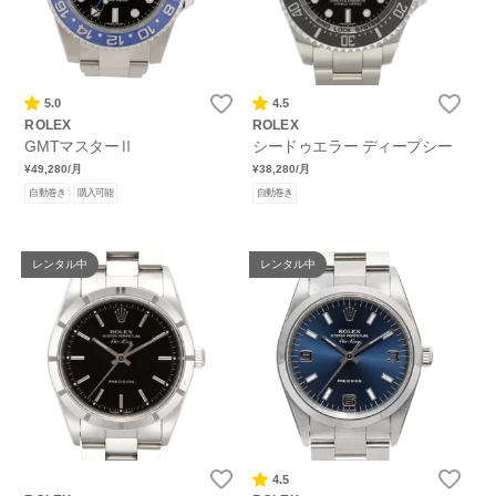
5.0
4.5
ROLEX
ROLEX
GMTマスターⅡ
シードゥエラー ディープシー
¥49,280
/月
¥38,280
/月
自動巻き
購入可能
自動巻き
レンタル中
レンタル中
4.5