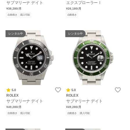
サブマリーナ デイト
エクスプローラーⅠ
¥38,280
/月
¥26,180
/月
自動巻き
購入可能
自動巻き
レンタル中
レンタル中
5.0
5.0
ROLEX
ROLEX
サブマリーナ デイト
サブマリーナ デイト
¥49,280
/月
¥49,280
/月
自動巻き
購入可能
自動巻き
購入可能