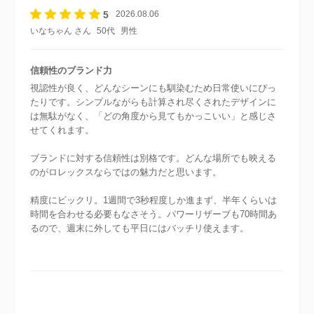
5
2026.08.06
いなちゃん さん
50代
男性
信頼性のブランド力
視認性が良く、どんなシーンにも馴染むため日常使いにぴっ
たりです。シンプルながらも計算され尽くされたデザインに
は無駄がなく、「どの角度から見てもかっこいい」と感じさ
せてくれます。
ブランドに対する信頼性は別格です。どんな場所でも映える
のがロレックスならではの魅力だと思います。
精度にビックリ。1週間で3秒程度しか進まず、半年くらいは
時間を合わせる必要もなさそう。パワーリザーブも70時間あ
るので、週末に外しても平日にはバッチリ使えます。