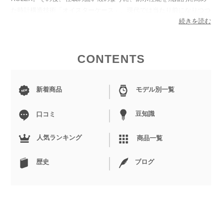
た時計構造技術「オイスターケース」、現代では当たり前になりつつ
続きを読む
ある自動巻きの原点であるムーブメント構想「パーペチュアル」、世
界で初めて文字盤内の小窓に日付を表示させ、0時に日付が切り替わ
るカレンダー機能「
デイトジャスト
」を発明します。同機能はロレッ
クスの3大発明と呼ばれ、ブランドの価値を飛躍的に伸ばし、世界に
CONTENTS
名を広めていきます。1950年代には同機能を搭載し、冒険をテーマ
にしたモデル「エクスプローラー」、ビーチリゾートを楽しむ富裕層
新着商品
モデル別一覧
向けモデル「
ヨットマスター
」、グローバルに活躍するパイロットウ
ォッチモデル「
GMTマスター
」、海をテーマにROLEX初のダイバー
ズモデル「
サブマリーナ
ー」、1960年代にはプロのカーレーサーの
豆知識
口コミ
ニーズに応えるように設計されたモータースポーツモデル「
デイト
ナ
」、航空業界と密接な関係を持つパイロットウォッチ「
エアキン
人気ランキング
商品一覧
グ
」、磁力を発する機器を扱う環境で働く人向けの耐磁時計「
ミルガ
ウス
」、プロユース向けに高い防水性能を誇る「
シードゥエラー
」、
歴史
ブログ
カラーやデザインなどのバリエーションが豊富な「
オイスターパーペ
チュアル
」と、主力となるモデルを続々と発表し、現代でもアップデ
ートを重ねながら新作を発表し続けています。世界的な知名度を誇
り、誰もが憧れる腕時計となったROLEXは時計界の王者と称される
ほど。モデルによっては購入時の値段よりも高値で取引されることも