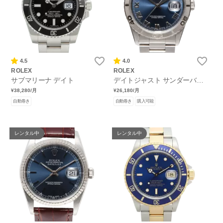
4.5
4.0
ROLEX
ROLEX
サブマリーナ デイト
デイトジャスト サンダーバー
ド
¥38,280
/月
¥26,180
/月
自動巻き
自動巻き
購入可能
レンタル中
レンタル中