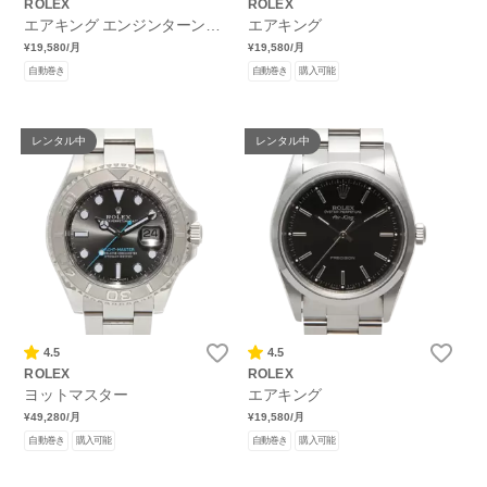
ROLEX
ROLEX
エアキング エンジンターンド
エアキング
ベゼル
¥19,580
/月
¥19,580
/月
自動巻き
自動巻き
購入可能
レンタル中
レンタル中
4.5
4.5
ROLEX
ROLEX
ヨットマスター
エアキング
¥49,280
/月
¥19,580
/月
自動巻き
購入可能
自動巻き
購入可能