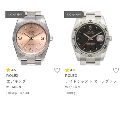
レンタル中
レンタル中
4.5
4.0
ROLEX
ROLEX
エアキング
デイトジャスト ターノグラフ
¥19,580
/月
¥26,180
/月
自動巻き
購入可能
自動巻き