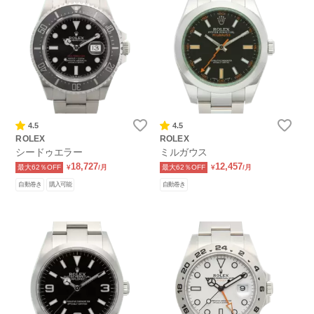
4.5
4.5
ROLEX
ROLEX
シードゥエラー
ミルガウス
18,727
12,457
最大62％OFF
¥
/月
最大62％OFF
¥
/月
自動巻き
購入可能
自動巻き