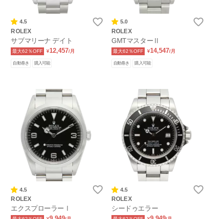
4.5
5.0
ROLEX
ROLEX
サブマリーナ デイト
GMTマスターⅡ
12,457
14,547
最大62％OFF
¥
/月
最大62％OFF
¥
/月
自動巻き
購入可能
自動巻き
購入可能
4.5
4.5
ROLEX
ROLEX
エクスプローラーⅠ
シードゥエラー
9,949
9,949
最大62％OFF
¥
/月
最大62％OFF
¥
/月