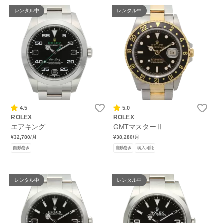
レンタル中
レンタル中
4.5
5.0
ROLEX
ROLEX
エアキング
GMTマスターⅡ
¥32,780
/月
¥38,280
/月
自動巻き
自動巻き
購入可能
レンタル中
レンタル中