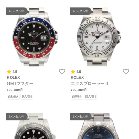
レンタル中
レンタル中
4.5
4.5
ROLEX
ROLEX
GMTマスター
エクスプローラーⅡ
¥26,180
/月
¥26,180
/月
自動巻き
購入可能
自動巻き
購入可能
レンタル中
レンタル中