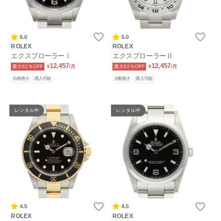
5.0
5.0
ROLEX
ROLEX
エクスプローラーⅠ
エクスプローラーⅡ
12,457
12,457
最大62％OFF
¥
/月
最大62％OFF
¥
/月
自動巻き
購入可能
自動巻き
購入可能
レンタル中
レンタル中
4.5
4.5
ROLEX
ROLEX