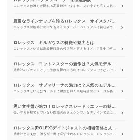
ロレックスは誰もが憧れる高級時計ですよね。その中でも広く人気を集めているロレックス エクスプローラーについてご紹介します。ロレックスのエクスプローラーはシンプルかつ優れたデザイン性で長期に渡って、ほぼ外見を変えないながらも人気を集めている時計です。
豊富なラインナップを誇るロレックス オイスタパーペチュアルの特徴と価格相場
ロレックスの腕時計の中でもオイスターパーペチュアルは初心者でも購入しやすい価格とシンプルな機能、豊富なデザインなどで人気を集めているモデルです。男性からも女性からも高い支持を得ているオイスターパーペチュアルの特徴や相場についてご紹介いたします。
ロレックス ミルガウスの特徴や魅力とは
ロレックスといえば高級腕時計の代名詞と言えるほど、世界中で有名な腕時計メーカーですよね。ラグジュアリーウォッチとして知られるロレックスですが、ロレックスの真髄は、1905年の創業以来、今も昔も世界中の探検家や達成者に寄り添うことにあるといいます。世界で初めて防水性腕時計を発売したロレックス。時計製造のパイオニアとして特殊な環境下に耐えうる時計を開発するべく、常に技術革新を続けているのです。そんなロレックスが強力な磁場にさらされる科学者や医師のために開発したのが、高い耐磁性を誇る「ロレックス
ロレックス ヨットマスターの新作は？人気モデルと相場
腕時計のブランドとしてやはり憧れるものはロレックスではないでしょうか。今回は、そのロレックスの種類の中でもクルーズやヨットを楽しんだりする人を対象として作られた、ヨットマスターについて紹介いたします。ラインナップも増えてきているので要チェックですよ。
ロレックス サブマリーナの魅力は？人気のモデル・色とそれぞれの相場について
ロレックスといえばゴールドに燦然と輝く高級時計のイメージがありますが、それとは別に機能に特化したスポーツモデルが存在します。ひとことで言うと究極の防水時計。これこそが、ロレックス サブマリーナです。人気のモデルには、Ref.116613LN（黒・120万円台～）やRef.116610LV（緑・110万円台～）などがあります。
黒い文字盤が魅力！ロレックスシードゥエラーの魅力について
長い年月を経てもブレない性能の高さとシンプルなデザインで誰にとっても使いやすく、世界中の男性にこよなく愛されるロレックス。 そのシリーズの中でもシードゥエラーは特殊で、完全プロ仕様のダイバーズウォッチだといわれています。ロレックスのシードゥエラーの特徴やその魅力について、まるごと解説していきましょう。
ロレックス(ROLEX)デイトジャストの相場価格と人気モデルについて
腕時計と言えば、誰もが一度は必ず憧れるロレックス。ロレックスをつけている人を見て、かっこいい！と思わない人はいないでしょう。今回は、そんなロレックスの定番モデルのデイトジャストについて詳しくご紹介していきたいと思います。