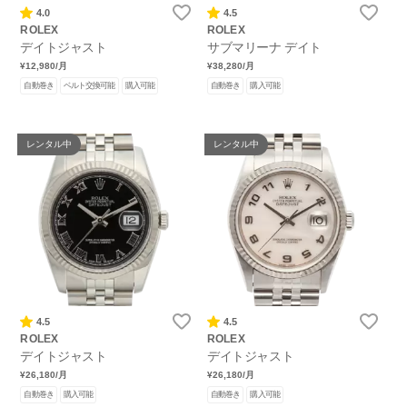
4.0
4.5
ROLEX
ROLEX
デイトジャスト
サブマリーナ デイト
¥12,980
/月
¥38,280
/月
自動巻き
ベルト交換可能
購入可能
自動巻き
購入可能
レンタル中
レンタル中
4.5
4.5
ROLEX
ROLEX
デイトジャスト
デイトジャスト
¥26,180
/月
¥26,180
/月
自動巻き
購入可能
自動巻き
購入可能