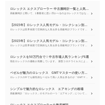
ロレックス エクスプローラー 中古腕時計一覧と人気モデル
高級腕時計と聞いて、1番最初に思い浮かべるのはロレックスではないでしょうか。 ロレックスは日本だけで無く、世界中の人が知っている有名ブランドです。 人気が高く、ロレックスを購入したい人が多すぎるが故に、2023年現在では正規販売店での購入制限や中古価格の高騰などが起きています。 今回は、ロレックスのエクスプローラーⅠ・エクスプローラーⅡについて詳しく紹介します。 人気モデルの中古価格や、市場の相場についても調べてみました。 実際に着用した人のレビューや人気モデルのランキングも発表します。 ロレックス エクスプローラーⅠ・エクスプローラーⅡについて、詳しく知りたい方やロレックスというブランドに注目している方はご参考ください。
【2023年】ロレックス人気モデル・コレクション別最新ランキング
ロレックスは世界各国で圧倒的な人気を誇る高級時計ブランドです。 時計をあまり知らない人でも名前を聞いた事がある人が多いほど、認知度の高いロレックス。 人気が高いためリセールバリューが高く、資産にもなるタイムピースです。 ロレックスには、どのようなコレクションがあるのか詳しくみていきましょう。
【2023年】ロレックス人気モデル・コレクション別最新ランキング
ロレックスは世界各国で圧倒的な人気を誇る高級時計ブランドです。 時計をあまり知らない人でも名前を聞いた事がある人が多いほど、認知度の高いロレックス。 人気が高いためリセールバリューが高く、資産にもなるタイムピースです。 ロレックスには、どのようなコレクションがあるのか詳しくみていきましょう。
ロレックスを50万円台で！中古市場人気ランキング6選
現在ロレックスの価格が高騰しています。 新型コロナウイルスによる影響や、世界的なインフレの影響を受けているものと予測されています。 そのため、ロレックスを購入しようと思っている方は、現在の価格帯がどのくらいか確認しておくといいでしょう。 その中でも、今回は50万円台で購入できるかもしれないロレックスのコレクションやモデルをご紹介します。 今後も値上がりが続くと予想されていますが、詳しくみていきましょう。 ※こちらの記事は2023年1月に執筆されたものです。価格変動を確約するものではありません。
ベゼルが魅力のロレックス GMTマスターの使い方と価格相場
ロレックスの中でも個性的なベゼルで高い人気を誇るのが「GMTマスター」です。デザインもさることながら時差のある複数のタイムゾーンを一度に表示できるメリットがあります。具体的な使い方と新品・中古それぞれの価格相場を紹介します。
シンプルで魅力的なロレックス エアキングの相場
高級腕時計「ロレックス」のモデルの一つ「エアキング」についてご紹介します。「エアキング」は「ロレックス」の中では、比較的安価な入門モデルです。シンプルな作りの「エアキング」はコスパも実現してくれます。また、1946年に登場した「エアキング」は、実は現行モデルの中で最も歴史のあるモデルともいえる存在です。
ロレックス エクスプローラーを徹底解説