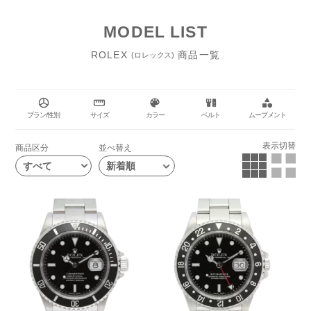
あり、昨今では腕時計としてだけではなく、資産としても価値を高め
ています。日本では木村拓哉さんを筆頭に数多くの役者やスポーツ選
MODEL LIST
手が愛用する等、高い支持を得ています。その人気度はカリトケでも
ROLEX
商品一覧
一二を争うほど。実用性も兼ね備えたROLEXの時計は、スタンダー
(ロレックス)
ドからドレス、スポーツまでオン・オフ問わず身に着けられるライン
ナップを揃えており、シーンに合わせて正確な時間を刻み続けます。
プラン/性別
サイズ
カラー
ベルト
ムーブメント
表示切替
商品区分
並べ替え
すべて