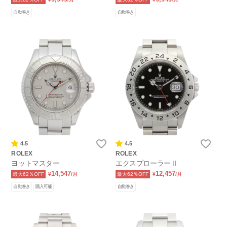
自動巻き
自動巻き
4.5
4.5
ROLEX
ROLEX
ヨットマスター
エクスプローラーⅡ
14,547
12,457
最大62％OFF
¥
/月
最大62％OFF
¥
/月
自動巻き
購入可能
自動巻き