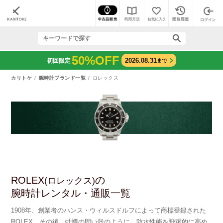
50%OFF
2026.08.31
初回限定
まで
カリトケ
腕時計ブランド一覧
ロレックス
ROLEX
の
(ロレックス)
腕時計レンタル・通販一覧
1908年、創業者のハンス・ウィルスドルフによって商標登録された
ROLEX。その後、牡蠣の固い殻のように、防水性能を飛躍的に高め