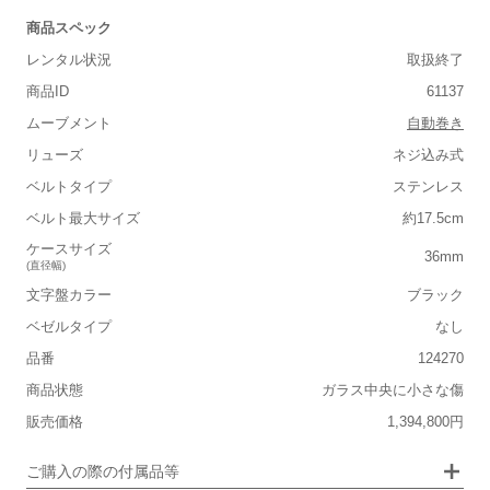
商品スペック
レンタル状況
取扱終了
商品ID
61137
ムーブメント
自動巻き
リューズ
ネジ込み式
ベルトタイプ
ステンレス
■重さ(ベルト込み)
ベルト最大サイズ
約17.5cm
軽い
重い
ケースサイズ
36mm
(直径幅)
■ケースの大きさ
文字盤カラー
ブラック
小さい
大きい
ベゼルタイプ
なし
品番
124270
■装飾感
商品状態
ガラス中央に小さな傷
シンプル
ジュエリー
販売価格
1,394,800円
■向いているシチュエーション
画像タップで拡大表示
ご購入の際の付属品等