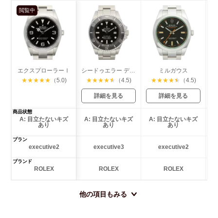
閲覧中
エクスプローラーⅠ
シードゥエラー ディープシー
ミルガウス
★
★
★
★
★
（5.0)
★
★
★
★
★
（4.5)
★
★
★
★
★
（4.5)
詳細を見る
詳細を見る
商品状態
A: 目立たないキズ
A: 目立たないキズ
A: 目立たないキズ
あり
あり
あり
プラン
executive2
executive3
executive2
ブランド
ROLEX
ROLEX
ROLEX
他の項目もみる