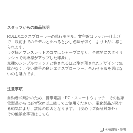
スタッフからの商品説明
ROLEXエクスプローラーの現行モデル。文字盤はラッカー仕上げ
で、以前までのモデルと比べると少し色味が強く、より上品に感じ
られます。
ラグ幅とブレスレットのコマはシャープになり、全体的にスタイリ
ッシュで高級感がアップした印象に。
究極のシンプルウォッチと称されるほど削ぎ落されたデザインで無
駄がなく、使い勝手の良いエクスプローラー。合わせる服を選ばな
いのも魅力です。
保証書
あり
注意事項
箱
なし
自動巻式時計のため、携帯電話・PC・スマートウォッチ、その他家
電製品からは必ず5cm以上離してご使用ください。電化製品が発す
る磁気により、故障の原因となります。（安心キズ保証対象外）
その他
禁止事項はこちら
各種用語・説明