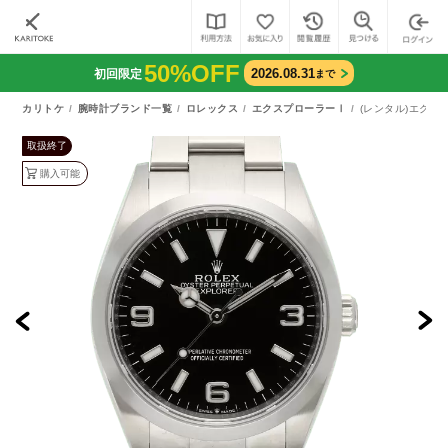
50%OFF
2026.08.31
初回限定
まで
カリトケ
腕時計ブランド一覧
ロレックス
エクスプローラーⅠ
(レンタル)エクス
取扱終了
購入可能