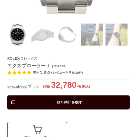
ROLEX/ロレックス
エクスプローラーⅠ
(124270)
よくあるご質問
5.0
平均
点
/
レビューを見る(19件)
32,780
executive2
プラン
月額
円(税込)
似た時計を探す