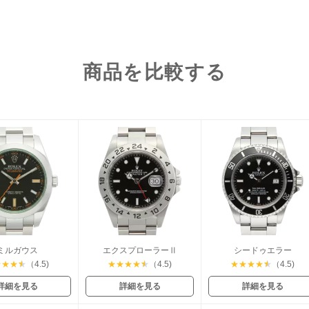
商品を比較する
ミルガウス
エクスプローラーⅡ
シードゥエラー
★
★
★
★
（4.5)
★
★
★
★
★
（4.5)
★
★
★
★
★
（4.5)
詳細を見る
詳細を見る
詳細を見る