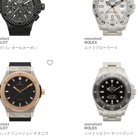
utive1
executive2
LOT
ROLEX
グバン オールカーボン
エクスプローラーⅡ
utive1
executive3
LOT
ROLEX
シックフュージョン チタニウ
シードゥエラー ディープシー