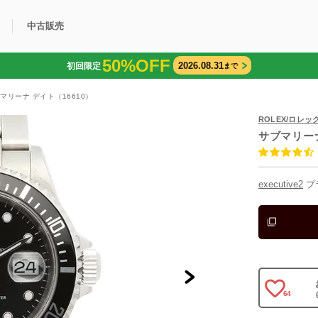
中古販売
50%OFF
2026.08.31
初回限定
まで
利用方法
規限定商品
得できるポイント
中古販売商品
Q&A
購入可能商品
カリトケとは？
ブランド一覧
中古販売について
マリーナ デイト（16610）
ROLEX/ロレッ
サブマリー
executive2
プ
64