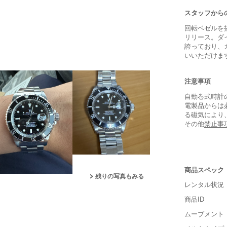
スタッフから
回転ベゼルを
リリース。ダ
誇っており、
いいただけま
注意事項
自動巻式時計
電製品からは
る磁気により
その他
禁止事
■重さ(ベ
商品スペック
残りの写真もみる
レンタル状況
軽い
商品ID
■ケースの
ムーブメント
小さい