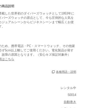
の商品説明
搭載した世界初のダイバーズウォッチとして1953年に
イバーズウォッチの原点として、今も圧倒的な人気を
カジュアルシーンからビジネスシーンまで幅広くお使
す。
のため、携帯電話・PC・スマートウォッチ、その他家
必ず5cm以上離してご使用ください。電化製品が発す
、故障の原因となります。（安心キズ保証対象外）
項はこちら
各種用語・説明
ルト込み)
レンタル中
重い
50014
大きさ
自動巻き
大きい