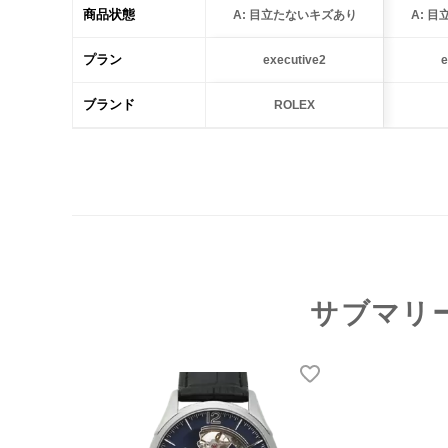
商品状態
A: 目立たないキズあり
A: 
プラン
executive2
e
ブランド
ROLEX
サブマリ