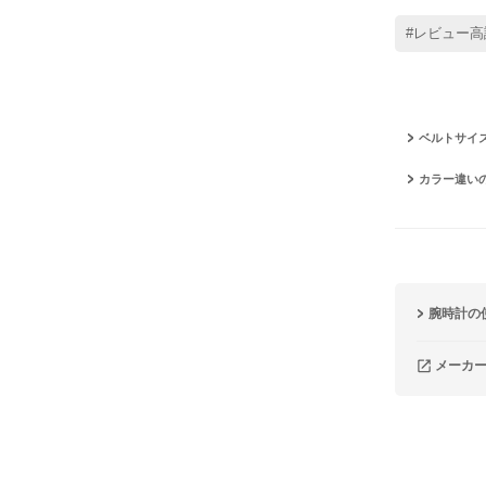
#レビュー高
ベルトサイ
カラー違い
腕時計の
メーカ