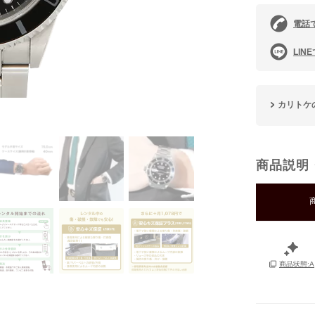
電話
LIN
カリトケ
商品説明
商品状態:A