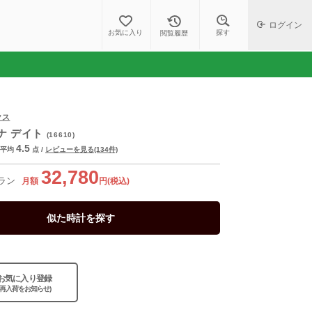
ログイン
探す
お気に入り
閲覧履歴
クス
ナ デイト
(16610)
4.5
平均
点
/
レビューを見る(134件)
32,780
ラン
月額
円(税込)
似た時計を探す
お気に入り登録
(再入荷をお知らせ)