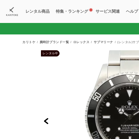
レンタル商品
特集・ランキング
サービス関連
ヘルプ
ブランド一覧
特集
すべての商品
ランキング
新入荷商品
料金プラン
ご
新
獲
カリトケ
腕時計ブランド一覧
ロレックス
サブマリーナ
(レンタル)サブ
レンタル中