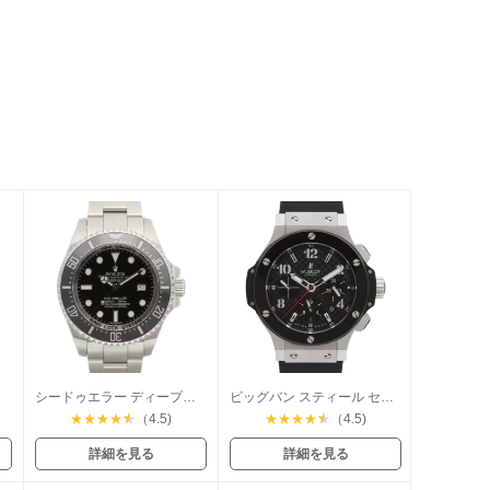
シードゥエラー ディープシー
ビッグバン スティール セラミック
★
★
★
★
★
（4.5)
★
★
★
★
★
（4.5)
詳細を見る
詳細を見る