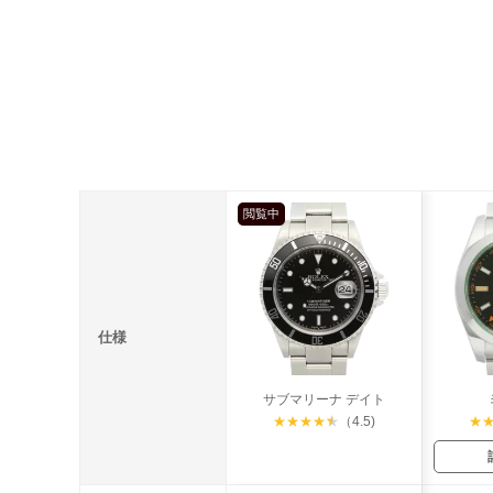
閲覧中
仕様
サブマリーナ デイト
★
★
★
★
★
（4.5)
★