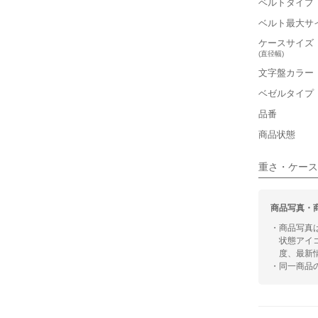
ベルトタイプ
ベルト最大サ
■装飾感
ケースサイズ
(直径幅)
シンプル
文字盤カラー
■向いてい
ベゼルタイプ
カジュアル
品番
商品状態
重さ・ケース
商品写真・
・商品写真
状態アイ
度、最新
・同一商品