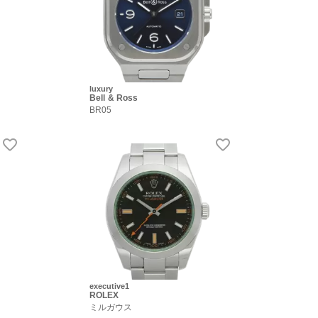
luxury
Bell & Ross
BR05
executive1
ROLEX
ミルガウス