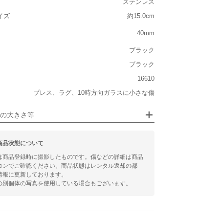
ステンレス
イズ
約15.0cm
40mm
ジュエリー
ブラック
るシチュエーション
ブラック
ビジネス
16610
ブレス、ラグ、10時方向ガラスに小さな傷
(レビュー担当スタッフ手首サイズ : 15.0cm)
の大きさ等
商品状態について
は商品登録時に撮影したものです。傷などの詳細は商品
コンでご確認ください。商品状態はレンタル返却の都
情報に更新しております。
の別個体の写真を使用している場合もございます。