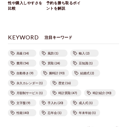
性や購入しやすさを
予約を勝ち取るポイ
比較
ントを解説
KEYWORD
注目キーワード
高級 (14)
風防 (1)
輸入 (2)
費用 (54)
買取 (24)
豆知識 (1)
自動巻き (9)
腕時計 (93)
結婚式 (2)
永久カレンダー (1)
歴史 (16)
月額制サービス (1)
時計買取 (47)
時計紹介 (90)
文字盤 (9)
手入れ (20)
成人式 (1)
性能 (40)
忘年会 (1)
年末年始 (1)