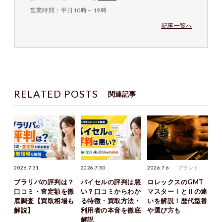
営業時間：平日10時～19時
記事一覧へ
RELATED POSTS
関連記事
2026.7.31
2026.7.30
2026.7.6
ブランド
ブラリバの評判は？
バイセルの評判は悪
ロレックスのGMT
口コミ・査定額を徹
い？口コミからわか
マスターⅠとⅡの違
底調査【買取相場も
る特徴・買取方法・
いを解説！歴代型番
解説】
利用者の本音を徹底
や選び方も
解説