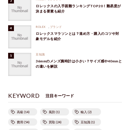
ロレックスの入手困難ランキングTOP20！難易度が
決まる要素も紹介
ROLEX
,
ブランド
ロレックスマラソンとは？進め方・購入のコツや対
象モデルを紹介
豆知識
36mmのメンズ腕時計は小さい？サイズ感や40mmと
の違いを解説
KEYWORD
注目キーワード
高級 (14)
風防 (1)
輸入 (2)
費用 (54)
買取 (24)
豆知識 (1)