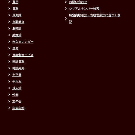
費用
お問い合わせ
買取
シリアルナンバー検索
豆知識
特定商取引法・古物営業法に基づく表
自動巻き
記
腕時計
結婚式
永久カレンダー
歴史
月額制サービス
時計買取
時計紹介
文字盤
手入れ
成人式
性能
忘年会
年末年始