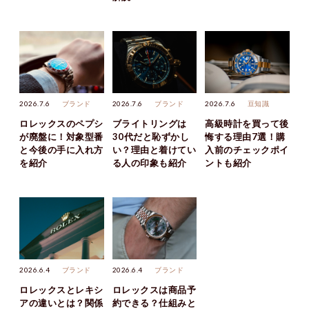
2026.7.6
ブランド
2026.7.6
ブランド
2026.7.6
豆知識
ロレックスのペプシ
ブライトリングは
高級時計を買って後
が廃盤に！対象型番
30代だと恥ずかし
悔する理由7選！購
と今後の手に入れ方
い？理由と着けてい
入前のチェックポイ
を紹介
る人の印象も紹介
ントも紹介
2026.6.4
ブランド
2026.6.4
ブランド
ロレックスとレキシ
ロレックスは商品予
アの違いとは？関係
約できる？仕組みと