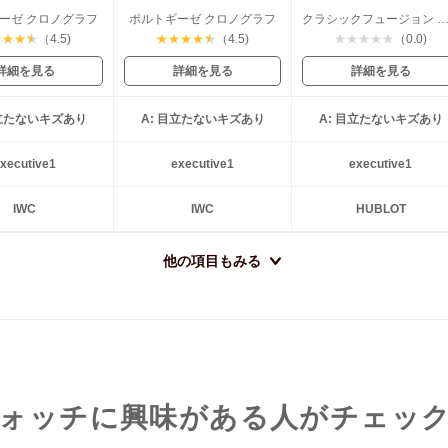
ーゼ クロノグラフ
ポルトギーゼ クロノグラフ
クラシックフュージョン チタニ
★
★
★
★
（4.5)
★
★
★
★
★
（4.5)
★
★
★
★
★
（0.0)
詳細を見る
詳細を見る
詳細を見る
目立たないキズあり
A: 目立たないキズあり
A: 目立たないキズあり
xecutive1
executive1
executive1
IWC
IWC
HUBLOT
他の項目もみる
ォッチに興味がある人がチェッ