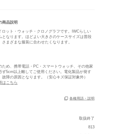
の商品説明
パイロット・ウォッチ・クロノグラフです。IWCらしい
ムとなります。ほどよい大きさのケースサイズは普段
、さまざまな服装に合わせたくなります。
のため、携帯電話・PC・スマートウォッチ、その他家
必ず5cm以上離してご使用ください。電化製品が発す
、故障の原因となります。（安心キズ保証対象外）
項はこちら
各種用語・説明
取扱終了
あり
813
あり