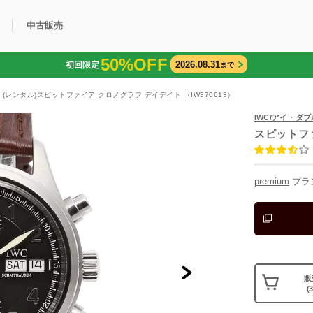
中古販売
50%OFF
2026.08.31
初回限定
まで
利用方法
規限定商品
得できるポイント
中古販売商品
Q&A
購入可能商品
カリトケとは？
ブランド一覧
中古販売について
(レンタル)スピットファイア クロノグラフ デイデイト （IW370613）
IWC/アイ・ダ
スピットフ
premium
プラ
販
(