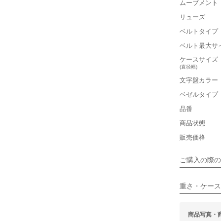
ムーブメント
リューズ
ベルトタイプ
■重さ(ベ
ベルト最大サ
軽い
ケースサイズ
(直径幅)
■ケースの
文字盤カラー
小さい
ベゼルタイプ
品番
■装飾感
商品状態
シンプル
販売価格
■向いてい
ご購入の際の
カジュアル
重さ・ケース
商品写真・