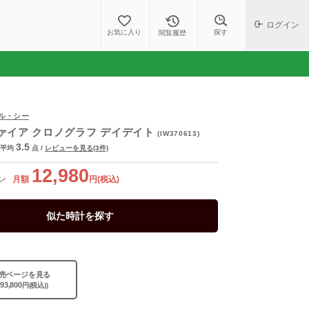
ログイン
探す
お気に入り
閲覧履歴
ブル・シー
ァイア クロノグラフ デイデイト
(IW370613)
3.5
平均
点
/
レビューを見る(3件)
12,980
ン
月額
円(税込)
似た時計を探す
売ページを見る
393,800
円(税込))