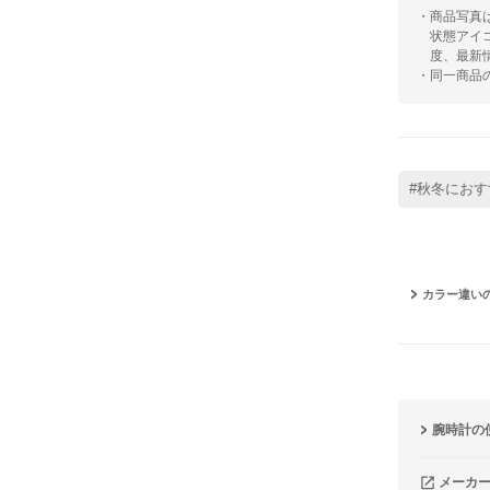
・商品写真
状態アイ
度、最新
・同一商品
#秋冬におす
カラー違い
腕時計の
メーカ