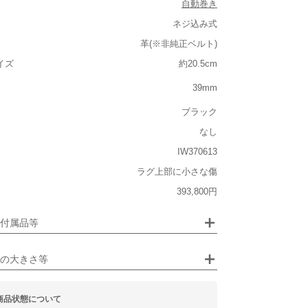
自動巻き
ネジ込み式
革(※非純正ベルト)
ルト込み)
イズ
約20.5cm
重い
39mm
大きさ
ブラック
大きい
なし
IW370613
ラグ上部に小さな傷
ジュエリー
393,800円
るシチュエーション
画像クリックで拡大表示
付属品等
ビジネス
の大きさ等
商品状態について