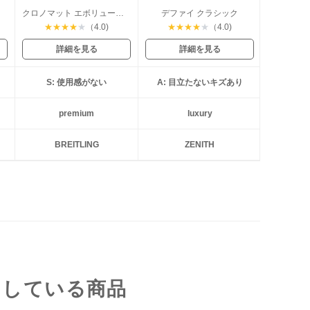
ウム
クロノマット エボリューション
デファイ クラシック
★
★
★
★
★
（4.0)
★
★
★
★
★
（4.0)
詳細を見る
詳細を見る
S: 使用感がない
A: 目立たないキズあり
premium
luxury
BREITLING
ZENITH
クしている商品