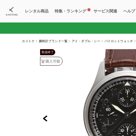
レンタル商品
特集・ランキング
サービス関連
ヘルプ
ブランド一覧
特集
すべての商品
ランキング
新入荷商品
料金プラン
ご
新
獲
カリトケ
腕時計ブランド一覧
アイ・ダブル・シー
パイロットウォッチ
取扱終了
購入可能