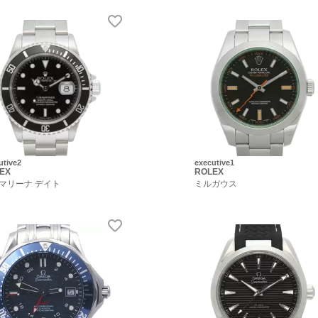
utive2
executive1
EX
ROLEX
マリーナ デイト
ミルガウス