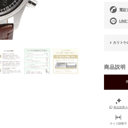
電話
LIN
カリトケ
商品説明
商品状態:A
サイズ調整可