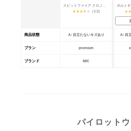
スピットファイア クロノグラフ デイデイト
ポルトギ
★
★
★
★
★
（3.5)
★
商品状態
A: 目立たないキズあり
A: 
プラン
premium
e
ブランド
IWC
パイロットウ