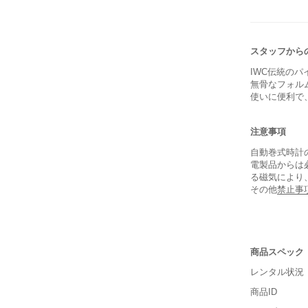
スタッフから
IWC伝統の
無骨なフォル
使いに便利で
注意事項
自動巻式時計
電製品からは
る磁気により
その他
禁止事
商品スペック
レンタル状況
保証書
商品ID
箱