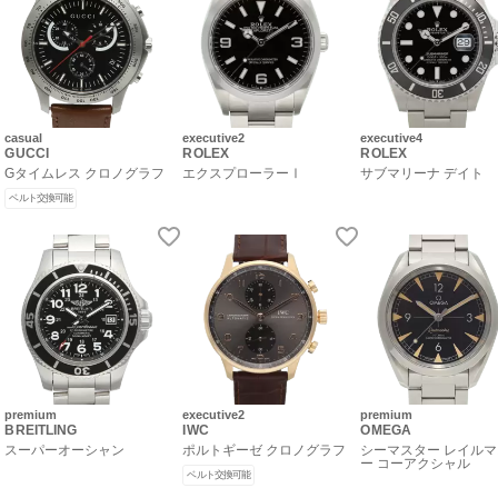
casual
executive2
executive4
GUCCI
ROLEX
ROLEX
Gタイムレス クロノグラフ
エクスプローラーⅠ
サブマリーナ デイト
ベルト交換可能
premium
executive2
premium
BREITLING
IWC
OMEGA
スーパーオーシャン
ポルトギーゼ クロノグラフ
シーマスター レイル
ー コーアクシャル
ベルト交換可能