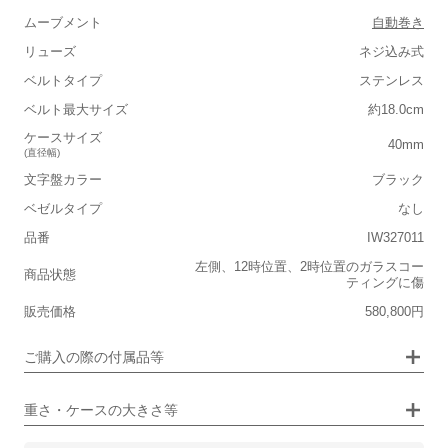
ムーブメント
自動巻き
リューズ
ネジ込み式
ベルトタイプ
ステンレス
■重さ(ベルト込み)
ベルト最大サイズ
約18.0cm
ケースサイズ
軽い
重い
40mm
(直径幅)
■ケースの大きさ
文字盤カラー
ブラック
ベゼルタイプ
なし
小さい
大きい
品番
IW327011
■装飾感
左側、12時位置、2時位置のガラスコー
商品状態
ティングに傷
シンプル
ジュエリー
販売価格
580,800円
■向いているシチュエーション
画像タップで拡大表示
ご購入の際の付属品等
カジュアル
ビジネス
重さ・ケースの大きさ等