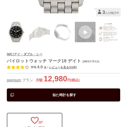
3
人が検討中
IWC/アイ・ダブル・シー
よくあるご質問
パイロットウォッチ マーク18 デイト
(IW327011)
4.0
平均
点
/
レビューを見る(39件)
12,980
premium
プラン
月額
円(税込)
似た時計を探す
127