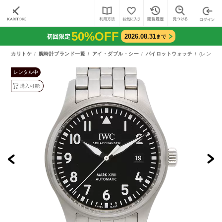
50%OFF
2026.08.31
初回限定
まで
カリトケ
腕時計ブランド一覧
アイ・ダブル・シー
パイロットウォッチ
(レンタル
レンタル中
購入可能