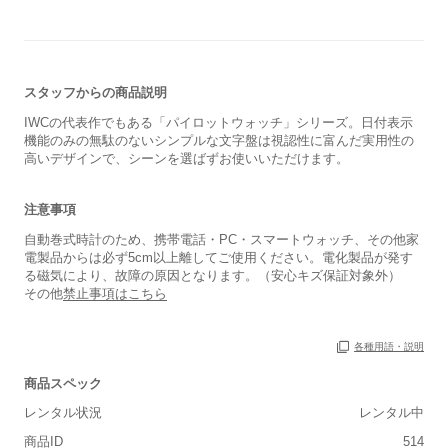
スタッフからの商品説明
IWCの代表作でもある「パイロットウォッチ」シリーズ。日付表示
機能のみの無駄のないシンプルな文字盤は視認性に富んだ実用性の
高いデザインで、シーンを選ばずお使いいただけます。
注意事項
自動巻式時計のため、携帯電話・PC・スマートウォッチ、その他家
電製品からは必ず5cm以上離してご使用ください。電化製品が発す
る磁気により、故障の原因となります。（安心キズ保証対象外）
その他
禁止事項はこちら
各種用語・説明
商品スペック
保証書
あり
レンタル状況
レンタル中
箱
あり
商品ID
514