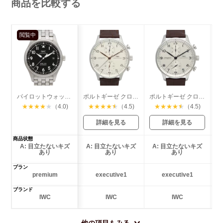
商品を比較する
閲覧中
パイロットウォッチ マーク18 デイト
ポルトギーゼ クロノグラフ
ポルトギーゼ クロノグラフ
★
★
★
★
★
（4.0)
★
★
★
★
★
（4.5)
★
★
★
★
★
（4.5)
詳細を見る
詳細を見る
商品状態
A: 目立たないキズ
A: 目立たないキズ
A: 目立たないキズ
あり
あり
あり
プラン
premium
executive1
executive1
ブランド
IWC
IWC
IWC
他の項目もみる