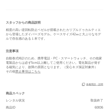
スタッフからの商品説明
精度の高い逆回転防止ベゼルが搭載されたカリブルドゥカルティエ
から登場したダイバーズモデル。ケースサイズ42㎜と大ぶりなモデ
ルで存在感のある１本です。
注意事項
自動巻式時計のため、携帯電話・PC・スマートウォッチ、その他家
電製品からは必ず5cm以上離してご使用ください。電化製品が発す
る磁気により、故障の原因となります。（安心キズ保証対象外）
その他
禁止事項はこちら
保証書
あり
各種用語・説明
箱
あり
商品スペック
レンタル状況
取扱終了
商品ID
60836