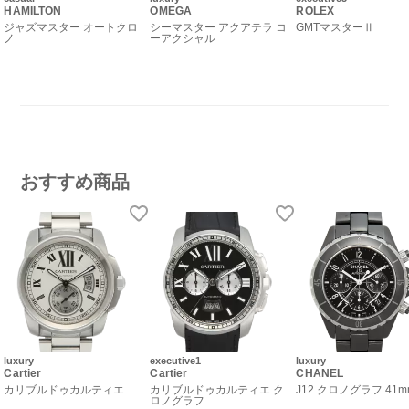
HAMILTON
OMEGA
ROLEX
ジャズマスター オートクロ
シーマスター アクアテラ コ
GMTマスターⅡ
ノ
ーアクシャル
おすすめ商品
luxury
executive1
luxury
Cartier
Cartier
CHANEL
カリブルドゥカルティエ
カリブルドゥカルティエ ク
J12 クロノグラフ 41m
ロノグラフ