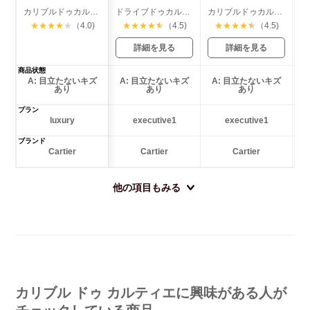
カリブルドゥカルティエ ダイバー
ドライブドゥカルティエ
カリブルドゥカルティエ ダイバー
★
★
★
★
★
（4.0)
★
★
★
★
★
（4.5)
★
★
★
★
★
（4.5)
詳細を見る
詳細を見る
商品状態
A: 目立たないキズ
A: 目立たないキズ
A: 目立たないキズ
あり
あり
あり
プラン
luxury
executive1
executive1
ブランド
Cartier
Cartier
Cartier
他の項目もみる
カリブル ドゥ カルティエに興味がある人が