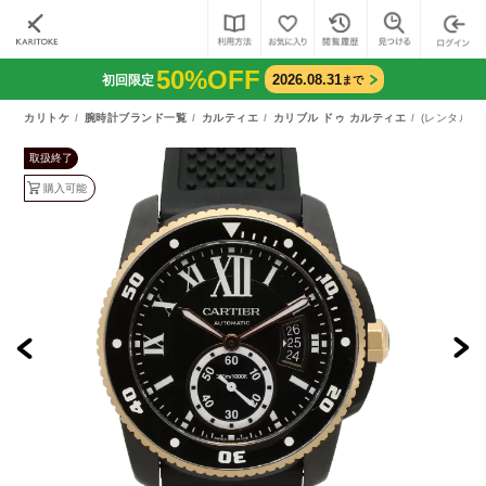
50%OFF
2026.08.31
初回限定
まで
カリトケ
腕時計ブランド一覧
カルティエ
カリブル ドゥ カルティエ
(レンタル)
取扱終了
購入可能