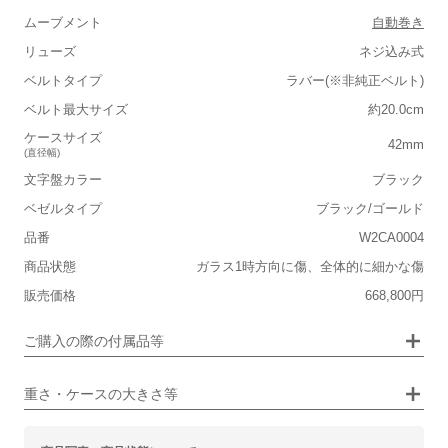
ムーブメント
自動巻き
リューズ
ネジ込み式
ベルトタイプ
ラバー(※非純正ベルト)
■重さ(ベルト込み)
ベルト最大サイズ
約20.0cm
軽い
重い
ケースサイズ
42mm
(直径幅)
■ケースの大きさ
文字盤カラー
ブラック
小さい
大きい
ベゼルタイプ
ブラック/ゴールド
品番
W2CA0004
■装飾感
商品状態
ガラス1時方向に傷、全体的に細かな傷
シンプル
ジュエリー
販売価格
668,800円
■向いているシチュエーション
画像タップで拡大表示
ご購入の際の付属品等
カジュアル
ビジネス
重さ・ケースの大きさ等