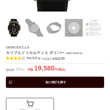
Cartier/カルティエ
よくあるご質問
カリブルドゥカルティエ ダイバー
(W2CA0004)
4.0
平均
点
/
レビューを見る(7件)
19,580
luxury
プラン
月額
円(税込)
似た時計を探す