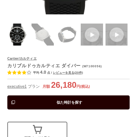
Cartier/カルティエ
よくあるご質問
カリブルドゥカルティエ ダイバー
(W7100056)
4.0
平均
点
/
レビューを見る(20件)
26,180
executive1
プラン
月額
円(税込)
似た時計を探す