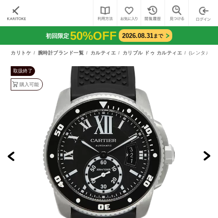
50%OFF
2026.08.31
初回限定
まで
カリトケ
腕時計ブランド一覧
カルティエ
カリブル ドゥ カルティエ
(レンタル)
取扱終了
購入可能