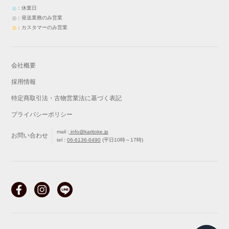
：休業日
：発送業務のみ営業
：カスタマーのみ営業
会社概要
採用情報
特定商取引法・古物営業法に基づく表記
プライバシーポリシー
mail :
info@karitoke.jp
お問い合わせ
tel :
06-6136-6490
(平日10時～17時)
戻る
最初から