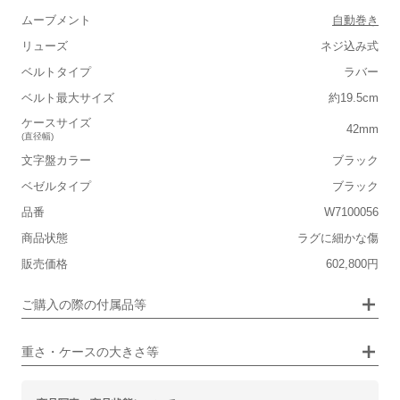
ムーブメント
自動巻き
リューズ
ネジ込み式
ベルトタイプ
ラバー
■重さ(ベルト込み)
ベルト最大サイズ
約19.5cm
軽い
重い
ケースサイズ
42mm
(直径幅)
■ケースの大きさ
文字盤カラー
ブラック
小さい
大きい
ベゼルタイプ
ブラック
品番
W7100056
■装飾感
商品状態
ラグに細かな傷
シンプル
ジュエリー
販売価格
602,800円
■向いているシチュエーション
画像タップで拡大表示
ご購入の際の付属品等
カジュアル
ビジネス
重さ・ケースの大きさ等