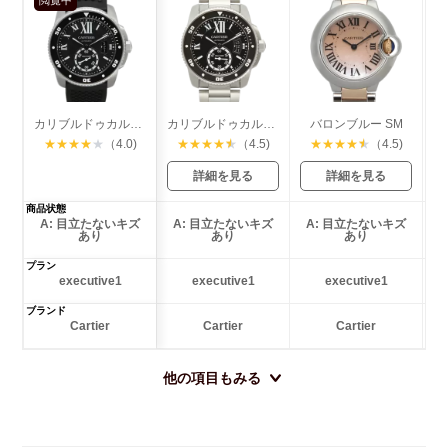
カリブルドゥカルティエ ダイバー
カリブルドゥカルティエ ダイバー
バロンブルー SM
★
★
★
★
★
（4.0)
★
★
★
★
★
（4.5)
★
★
★
★
★
（4.5)
詳細を見る
詳細を見る
商品状態
A: 目立たないキズ
A: 目立たないキズ
A: 目立たないキズ
あり
あり
あり
プラン
executive1
executive1
executive1
ブランド
Cartier
Cartier
Cartier
他の項目もみる