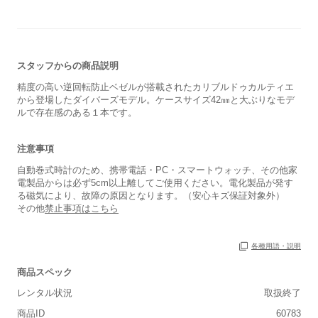
スタッフからの商品説明
精度の高い逆回転防止ベゼルが搭載されたカリブルドゥカルティエ
から登場したダイバーズモデル。ケースサイズ42㎜と大ぶりなモデ
ルで存在感のある１本です。
保証書
あり
注意事項
箱
なし
自動巻式時計のため、携帯電話・PC・スマートウォッチ、その他家
電製品からは必ず5cm以上離してご使用ください。電化製品が発す
る磁気により、故障の原因となります。（安心キズ保証対象外）
その他
禁止事項はこちら
各種用語・説明
商品スペック
レンタル状況
取扱終了
商品ID
60783