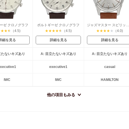
ーゼ クロノグラフ
ポルトギーゼ クロノグラフ
ジャズマスター スピリットオブリバ
★
★
★
★
（4.5)
★
★
★
★
★
（4.5)
★
★
★
★
★
（4.0)
詳細を見る
詳細を見る
詳細を見る
目立たないキズあり
A: 目立たないキズあり
A: 目立たないキズあり
xecutive1
executive1
casual
IWC
IWC
HAMILTON
他の項目もみる