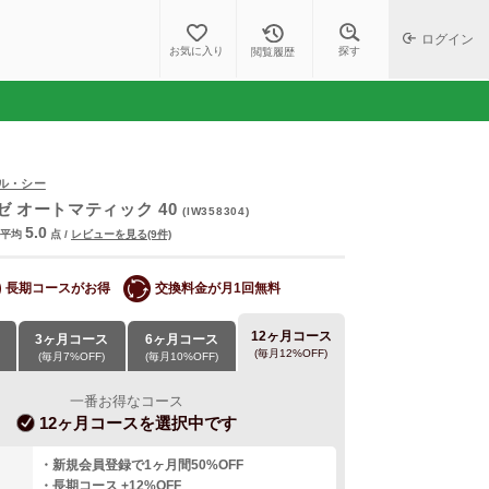
ログイン
探す
お気に入り
閲覧履歴
ブル・シー
 オートマティック 40
(IW358304)
5.0
平均
点
/
レビューを見る(9件)
長期コースがお得
交換料金が月1回無料
12ヶ月コース
3ヶ月コース
6ヶ月コース
(毎月12%OFF)
(毎月7%OFF)
(毎月10%OFF)
一番お得なコース
12ヶ月コース
を選択中です
・新規会員登録で1ヶ月間50%OFF
・長期コース +12%OFF