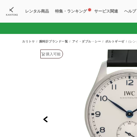
レンタル商品
特集・ランキング
サービス関連
ヘルプ
ブランド一覧
特集
すべての商品
ランキング
新入荷商品
料金プラン
ご
新
獲
カリトケ
腕時計ブランド一覧
アイ・ダブル・シー
ポルトギーゼ
(レン
購入可能