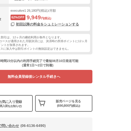
executive1
26,180円(税込)/月額
9,949
62%OFF
円(税込)
金
初回以降の料金をシュミレーションする
ス割引は、12ヶ月の継続利用が条件となります。
コースが適用された月額決済には、決済時の所持ポイントに12ヶ月
イントが加算されます。
ースに加入中は割引ポイントの無効設定はできません。
2時間23分以内の利用手続完了で最短08月10日発送可能
(通常1日〜2日で到着)
無料会員登録後レンタル手続きへ
販売ページを見る
お気に入り登録
(690,800
円(税込))
(再入荷をお知らせ)
で問い合わせ
(06-6136-6490)