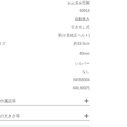
レンタル可能
60914
自動巻き
引き出し式
ルト込み)
革(※非純正ベルト)
重い
イズ
約19.5cm
大きさ
40mm
大きい
シルバー
なし
IW358304
ジュエリー
690,800円
るシチュエーション
画像クリックで拡大表示
付属品等
ビジネス
の大きさ等