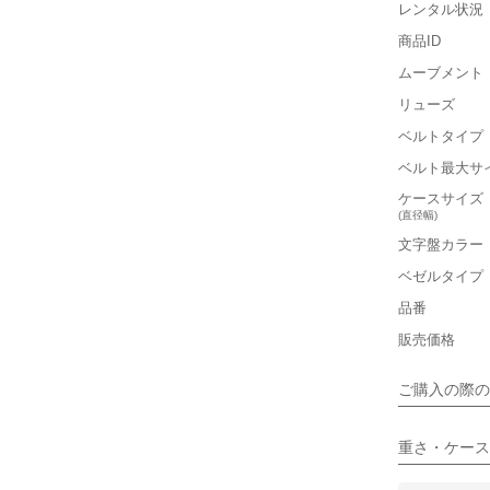
レンタル状況
商品ID
ムーブメント
リューズ
■重さ(ベ
ベルトタイプ
軽い
ベルト最大サ
■ケースの
ケースサイズ
(直径幅)
小さい
文字盤カラー
ベゼルタイプ
■装飾感
品番
シンプル
販売価格
■向いてい
ご購入の際の
カジュアル
重さ・ケース