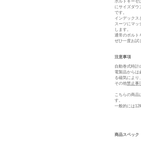
ポルトギーゼは
にサイズダウ
です。
インデックス
スーツにマッ
します。
通常のポルト
ぜひ一度お試
注意事項
自動巻式時計
電製品からは
る磁気により
その他
禁止事
こちらの商品
す。
一般的には1
保証書
商品スペック
箱