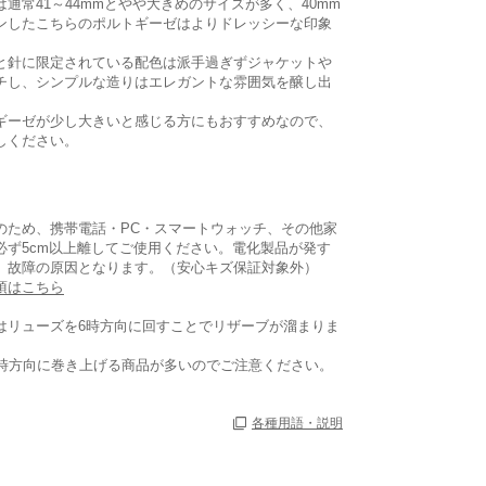
通常41～44mmとやや大きめのサイズが多く、40mm
ンしたこちらのポルトギーゼはよりドレッシーな印象
と針に限定されている配色は派手過ぎずジャケットや
チし、シンプルな造りはエレガントな雰囲気を醸し出
ギーゼが少し大きいと感じる方にもおすすめなので、
しください。
のため、携帯電話・PC・スマートウォッチ、その他家
必ず5cm以上離してご使用ください。電化製品が発す
、故障の原因となります。（安心キズ保証対象外）
項はこちら
はリューズを6時方向に回すことでリザーブが溜まりま
2時方向に巻き上げる商品が多いのでご注意ください。
各種用語・説明
あり
あり