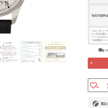
初回月額料
※12ヶ月コー
2ヶ月目以降の
コースの12ポ
※長期割引コ
1
55
電話