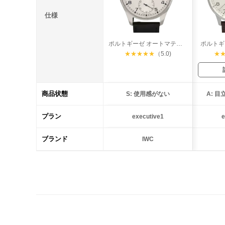
仕様
ポルトギーゼ オートマティック 40
ポルトギ
★
★
★
★
★
（5.0)
★
商品状態
S: 使用感がない
A: 
プラン
executive1
e
ブランド
IWC