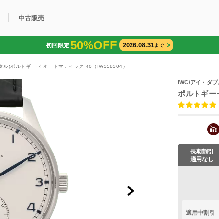
中古販売
50%OFF
2026.08.31
初回限定
まで
利用方法
規限定商品
得できるポイント
中古販売商品
Q&A
購入可能商品
カリトケとは？
ブランド一覧
中古販売について
タル)ポルトギーゼ オートマティック 40（IW358304）
IWC/アイ・ダ
ポルトギーゼ
長期割引
適用なし
適用中割引