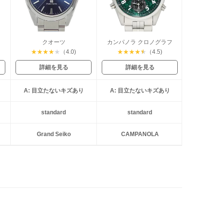
ティ
クオーツ
カンパノラ クロノグラフ
★
★
★
★
★
（4.0)
★
★
★
★
★
（4.5)
詳細を見る
詳細を見る
A: 目立たないキズあり
A: 目立たないキズあり
standard
standard
Grand Seiko
CAMPANOLA