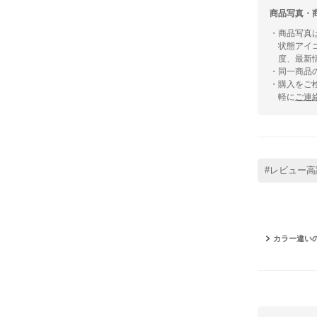
商品写真・
・商品写真
状態アイ
度、最新
・同一商品
・購入をご
軽に
ご連
#レビュー高
カラー違い