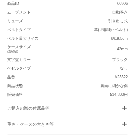
商品ID
60906
ムーブメント
自動巻き
リューズ
引き出し式
ベルトタイプ
革(※非純正ベルト)
■重さ(ベルト込み)
ベルト最大サイズ
約19.5cm
軽い
重い
ケースサイズ
42mm
(直径幅)
■ケースの大きさ
文字盤カラー
ブラック
小さい
大きい
ベゼルタイプ
なし
品番
A23322
■装飾感
保証書
なし
商品状態
裏面に細かな傷
シンプル
ジュエリー
箱
なし
販売価格
514,800円
■向いているシチュエーション
ご購入の際の付属品等
カジュアル
ビジネス
重さ・ケースの大きさ等