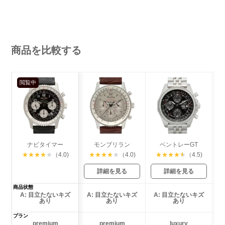
商品を比較する
閲覧中
ナビタイマー
モンブリラン
ベントレーGT
★
★
★
★
★
（4.0)
★
★
★
★
★
（4.0)
★
★
★
★
★
（4.5)
詳細を見る
詳細を見る
商品状態
A: 目立たないキズ
A: 目立たないキズ
A: 目立たないキズ
あり
あり
あり
プラン
premium
premium
luxury