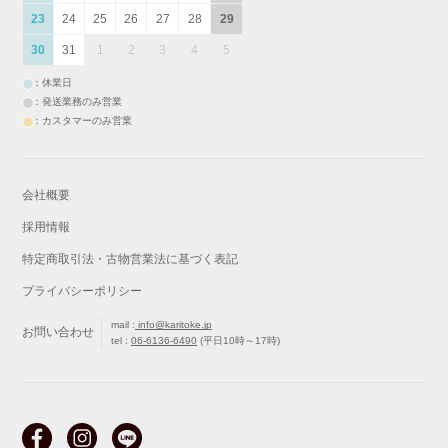
23
24
25
26
27
28
29
30
31
1
2
3
4
5
：休業日
：発送業務のみ営業
：カスタマーのみ営業
会社概要
採用情報
特定商取引法・古物営業法に基づく表記
プライバシーポリシー
mail :
info@karitoke.jp
お問い合わせ
tel :
06-6136-6490
(平日10時～17時)
戻る
最初から