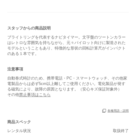
スタッフからの商品説明
ブライトリングを代表するナビタイマー。文字盤のツートンカラー
はレトロな雰囲気を持ちながら、元々パイロット向けに製造された
モデルということもあり、特徴的な形状の回転計算尺がインパクト
のある１本です。
注意事項
自動巻式時計のため、携帯電話・PC・スマートウォッチ、その他家
電製品からは必ず5cm以上離してご使用ください。電化製品が発す
る磁気により、故障の原因となります。（安心キズ保証対象外）
その他
禁止事項はこちら
各種用語・説明
商品スペック
レンタル状況
取扱終了