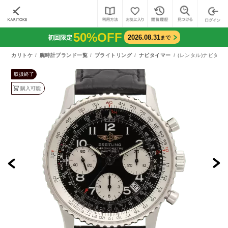
50%OFF
2026.08.31
初回限定
まで
カリトケ
腕時計ブランド一覧
ブライトリング
ナビタイマー
(レンタル)ナビタイマ
取扱終了
購入可能