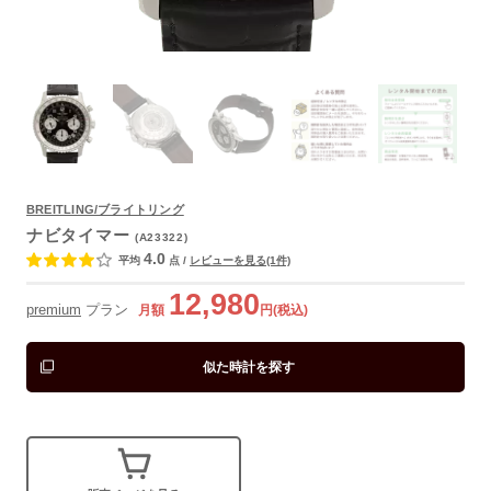
よくあるご質問
BREITLING/ブライトリング
ナビタイマー
(A23322)
4.0
平均
点
/
レビューを見る(1件)
12,980
premium
プラン
月額
円(税込)
似た時計を探す