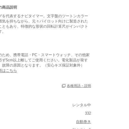
の商品説明
グを代表するナビタイマー。文字盤のツートンカラー
囲気を持ちながら、元々パイロット向けに製造された
こともあり、特徴的な形状の回転計算尺がインパクト
す。
のため、携帯電話・PC・スマートウォッチ、その他家
必ず5cm以上離してご使用ください。電化製品が発す
、故障の原因となります。（安心キズ保証対象外）
項はこちら
各種用語・説明
レンタル中
あり
332
あり
自動巻き