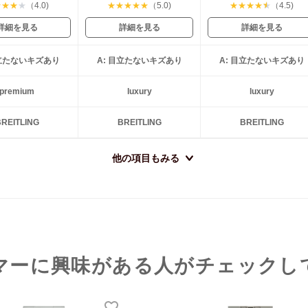
★
★
★
★
（4.0)
★
★
★
★
★
（5.0)
★
★
★
★
★
（4.5)
詳細を見る
詳細を見る
詳細を見る
目立たないキズあり
A: 目立たないキズあり
A: 目立たないキズあり
premium
luxury
luxury
REITLING
BREITLING
BREITLING
他の項目もみる
マーに興味がある人がチェックし