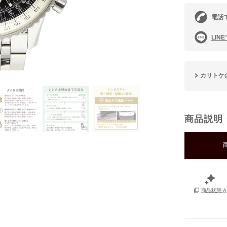
電話
LIN
カリトケ
商品説明
商品状態:A