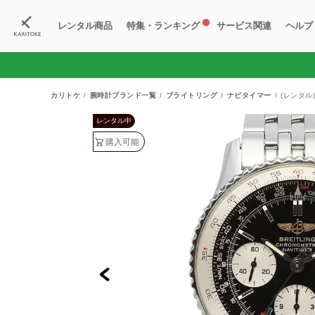
レンタル商品
特集・ランキング
サービス関連
ヘルプ
ブランド一覧
特集
すべての商品
ランキング
新入荷商品
料金プラン
ご
新
獲
カリトケ
腕時計ブランド一覧
ブライトリング
ナビタイマー
(レンタル
レンタル中
購入可能