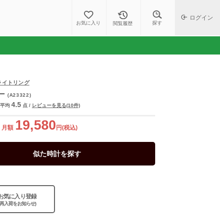
ログイン
探す
お気に入り
閲覧履歴
/ブライトリング
ー
(A23322)
4.5
平均
点
/
レビューを見る(10件)
19,580
月額
円(税込)
似た時計を探す
お気に入り登録
(再入荷をお知らせ)