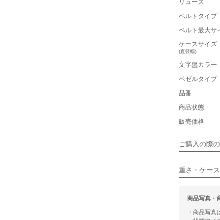
リューズ
ベルトタイプ
■重さ(ベ
ベルト最大サ
軽い
ケースサイズ
(直径幅)
■ケースの
文字盤カラー
小さい
ベゼルタイプ
品番
■装飾感
商品状態
シンプル
販売価格
■向いてい
ご購入の際の
カジュアル
重さ・ケース
商品写真・
・商品写真