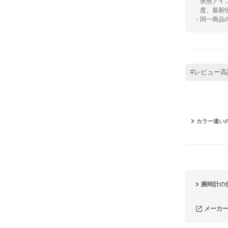
状態アイ
度、最新
・同一商品
#レビュー高
カラー違い
腕時計の
メーカ