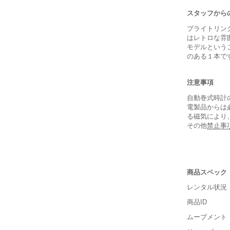
スタッフから
ブライトリン
はレトロな雰
モデルという
のある１本で
注意事項
自動巻式時計
電製品からは
る磁気により
その他
禁止事
商品スペック
レンタル状況
保証書
商品ID
箱
ムーブメント