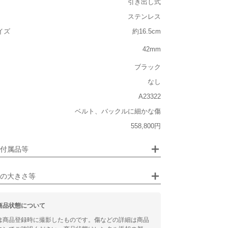
引き出し式
ステンレス
ルト込み)
イズ
約16.5cm
重い
42mm
大きさ
ブラック
大きい
なし
A23322
ベルト、バックルに細かな傷
ジュエリー
558,800円
るシチュエーション
画像クリックで拡大表示
付属品等
ビジネス
の大きさ等
商品状態について
は商品登録時に撮影したものです。傷などの詳細は商品