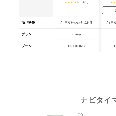
★
★
★
★
★
（4.5)
★
商品状態
A: 目立たないキズあり
A: 
プラン
luxury
ブランド
BREITLING
B
ナビタイ