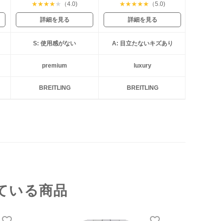
★
★
★
★
★
（4.0)
★
★
★
★
★
（5.0)
詳細を見る
詳細を見る
S: 使用感がない
A: 目立たないキズあり
premium
luxury
BREITLING
BREITLING
ている商品