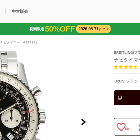
中古販売
50%OFF
2026.08.31
初回限定
まで
利用方法
規限定商品
得できるポイント
中古販売商品
Q&A
購入可能商品
カリトケとは？
ブランド一覧
中古販売について
)ナビタイマー（A23322）
BREITLING
ナビタイマ
luxury
プラン
101