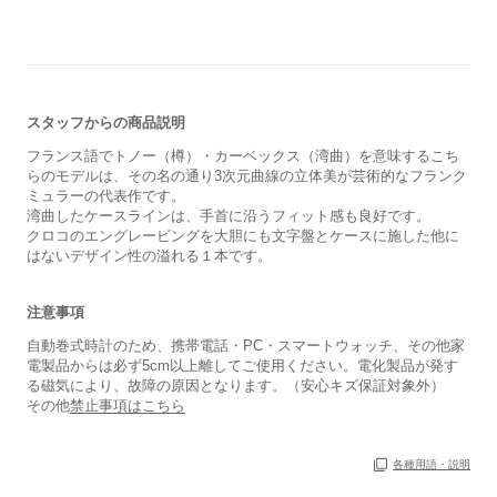
スタッフからの商品説明
フランス語でトノー（樽）・カーベックス（湾曲）を意味するこち
らのモデルは、その名の通り3次元曲線の立体美が芸術的なフランク
ミュラーの代表作です。
湾曲したケースラインは、手首に沿うフィット感も良好です。
クロコのエングレービングを大胆にも文字盤とケースに施した他に
はないデザイン性の溢れる１本です。
注意事項
自動巻式時計のため、携帯電話・PC・スマートウォッチ、その他家
電製品からは必ず5cm以上離してご使用ください。電化製品が発す
る磁気により、故障の原因となります。（安心キズ保証対象外）
その他
禁止事項はこちら
各種用語・説明