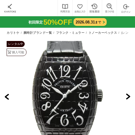
50%OFF
2026.08.31
初回限定
まで
カリトケ
腕時計ブランド一覧
フランク・ミュラー
トノーカーベックス
(レンタル
レンタル中
購入可能