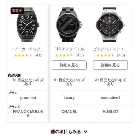
閲覧中
トノーカーベックス 36mm ブラッククロコ
J12 アンタイトル
ビッグバン スティール セラミック
★
★
★
★
★
（4.0)
★
★
★
★
★
（4.5)
★
★
★
★
★
（4.5)
詳細を見る
詳細を見る
商品状態
A: 目立たないキズ
A: 目立たないキズ
A: 目立たないキズ
あり
あり
あり
プラン
premium
luxury
executive1
ブランド
FRANCK MULLE
CHANEL
HUBLOT
R
他の項目もみる