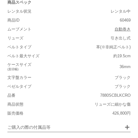
商品スペック
保証書
なし
レンタル状況
レンタル中
箱
あり
商品ID
60469
ムーブメント
自動巻き
リューズ
引き出し式
ベルトタイプ
革(※非純正ベルト)
■重さ(ベルト込み)
ベルト最大サイズ
約19.5cm
軽い
重い
ケースサイズ
36mm
(直径幅)
■ケースの大きさ
文字盤カラー
ブラック
小さい
大きい
ベゼルタイプ
ブラック
品番
7880SCBLKCRO
■装飾感
商品状態
リューズに細かな傷
シンプル
ジュエリー
販売価格
426,800円
■向いているシチュエーション
画像タップで拡大表示
ご購入の際の付属品等
カジュアル
ビジネス