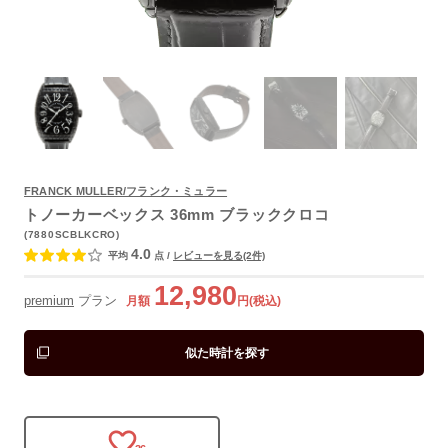
FRANCK MULLER/フランク・ミュラー
よくあるご質問
トノーカーベックス 36mm ブラッククロコ
(7880SCBLKCRO)
4.0
平均
点
/
レビューを見る(2件)
12,980
premium
プラン
月額
円(税込)
似た時計を探す