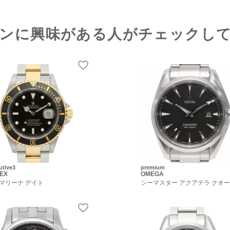
ンに興味がある人がチェックし
utive3
premium
EX
OMEGA
マリーナ デイト
シーマスター アクアテラ クオ