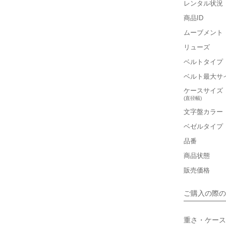
レンタル状況
商品ID
保証書
ムーブメント
箱
リューズ
ベルトタイプ
■重さ(ベ
ベルト最大サ
軽い
ケースサイズ
(直径幅)
■ケースの
文字盤カラー
小さい
ベゼルタイプ
品番
■装飾感
商品状態
シンプル
販売価格
■向いてい
ご購入の際の
カジュアル
重さ・ケース