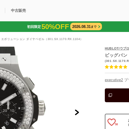
中古販売
50%OFF
2026.08.31
初回限定
まで
利用方法
規限定商品
得できるポイント
中古販売商品
Q&A
購入可能商品
カリトケとは？
ブランド一覧
中古販売について
エボリューション ダイヤベゼル（301.SX.1170.RX.1104）
HUBLOT/ウブ
ビッグバン
(301.SX.1170.R
executive2
プ
58