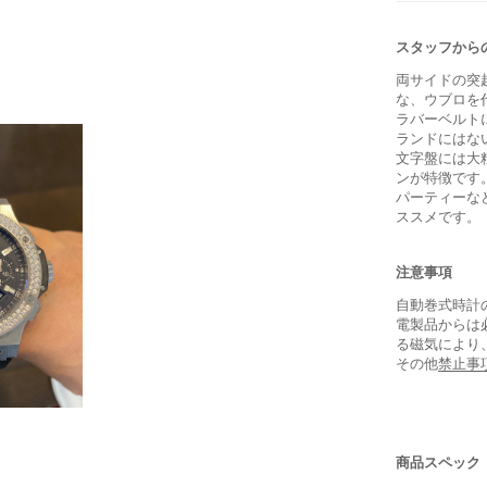
スタッフから
両サイドの突
な、ウブロを
ラバーベルト
ランドにはな
文字盤には大
ンが特徴です
パーティーな
ススメです。
注意事項
自動巻式時計
電製品からは
る磁気により
その他
禁止事
商品スペック