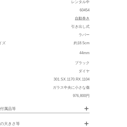
レンタル中
60454
なし
自動巻き
あり
引き出し式
ラバー
ルト込み)
イズ
約18.5cm
重い
44mm
大きさ
ブラック
大きい
ダイヤ
301.SX.1170.RX.1104
ガラス中央に小さな傷
ジュエリー
976,800円
るシチュエーション
画像クリックで拡大表示
付属品等
ビジネス
の大きさ等