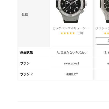
仕様
ビッグバン エボリューション ダイヤベゼル
★
★
★
★
★
（5.0)
★
商品状態
A: 目立たないキズあり
S
プラン
executive2
e
ブランド
HUBLOT