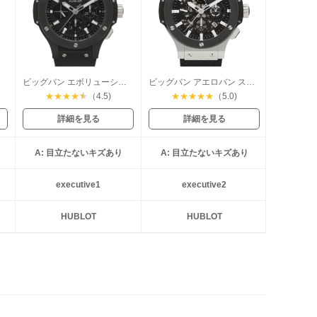
ウム
ビッグバン エボリューションブラックマジック
ビッグバン アエロバン スティール セラミック
★
★
★
★
★
（4.5)
★
★
★
★
★
（5.0)
詳細を見る
詳細を見る
A: 目立たないキズあり
A: 目立たないキズあり
executive1
executive2
HUBLOT
HUBLOT