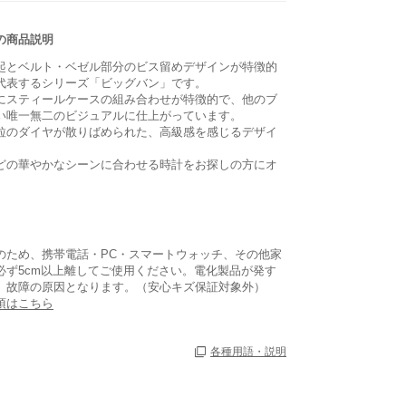
の商品説明
起とベルト・ベゼル部分のビス留めデザインが特徴的
代表するシリーズ「ビッグバン」です。
にスティールケースの組み合わせが特徴的で、他のブ
い唯一無二のビジュアルに仕上がっています。
粒のダイヤが散りばめられた、高級感を感じるデザイ
。
どの華やかなシーンに合わせる時計をお探しの方にオ
のため、携帯電話・PC・スマートウォッチ、その他家
必ず5cm以上離してご使用ください。電化製品が発す
、故障の原因となります。（安心キズ保証対象外）
項はこちら
各種用語・説明