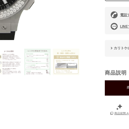
電話
LIN
カリトケ
商品説明
商品状態:A