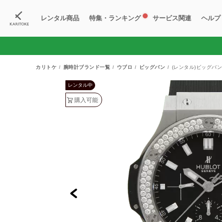
レンタル商品
特集・ランキング
サービス関連
ヘルプ
ブランド一覧
特集
すべての商品
ランキング
新入荷商品
料金プラン
ご
新
獲
カリトケ
腕時計ブランド一覧
ウブロ
ビッグバン
(レンタル)ビッグバン 
レンタル中
購入可能