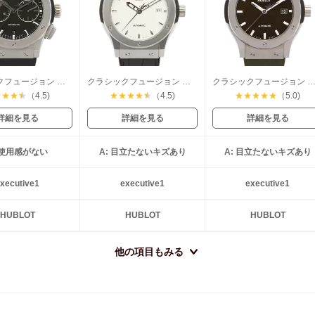
クラシックフュージョン クロノグラフ チタニウム
クラシックフュージョン チタニウム
クラシックフュージョン チタニ
★
★
★
★
（4.5)
★
★
★
★
★
（4.5)
★
★
★
★
★
（5.0)
詳細を見る
詳細を見る
詳細を見る
: 使用感がない
A: 目立たないキズあり
A: 目立たないキズあり
xecutive1
executive1
executive1
HUBLOT
HUBLOT
HUBLOT
他の項目もみる