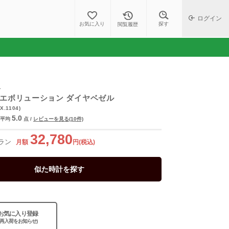
ログイン
探す
お気に入り
閲覧履歴
ロ
 エボリューション ダイヤベゼル
X.1104)
5.0
平均
点
/
レビューを見る(10件)
32,780
ラン
月額
円(税込)
似た時計を探す
お気に入り登録
(再入荷をお知らせ)