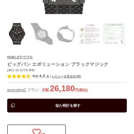
HUBLOT/ウブロ
よくあるご質問
ビッグバン エボリューション ブラックマジック
(301.CI.1770.RX)
4.5
平均
点
/
レビューを見る(21件)
26,180
executive1
プラン
月額
円(税込)
似た時計を探す