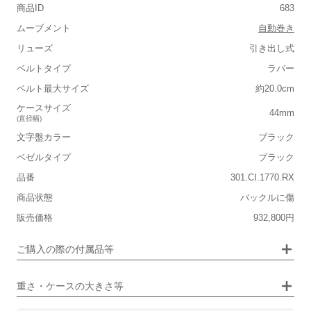
商品ID
683
ムーブメント
自動巻き
リューズ
引き出し式
ベルトタイプ
ラバー
■重さ(ベルト込み)
ベルト最大サイズ
約20.0cm
軽い
重い
ケースサイズ
44mm
(直径幅)
■ケースの大きさ
文字盤カラー
ブラック
小さい
大きい
ベゼルタイプ
ブラック
品番
301.CI.1770.RX
■装飾感
保証書
なし
商品状態
バックルに傷
シンプル
ジュエリー
箱
なし
販売価格
932,800円
■向いているシチュエーション
ご購入の際の付属品等
カジュアル
ビジネス
重さ・ケースの大きさ等