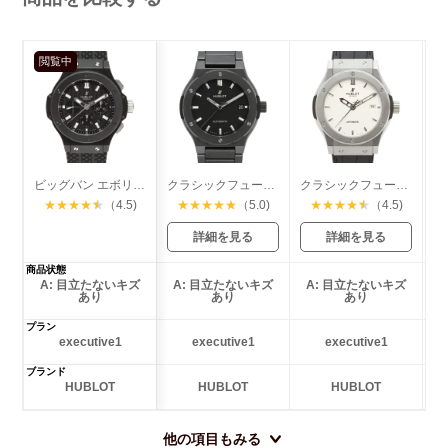
閲覧中
ビッグバン エボリューション ブラックマジック
クラシックフュージョン ブラックマジック
クラシックフュージョン チタニウム
★
★
★
★
★
（4.5)
★
★
★
★
★
（5.0)
★
★
★
★
★
（4.5)
詳細を見る
詳細を見る
商品状態
A: 目立たないキズ
A: 目立たないキズ
A: 目立たないキズ
あり
あり
あり
プラン
executive1
executive1
executive1
ブランド
HUBLOT
HUBLOT
HUBLOT
他の項目もみる