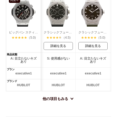
ビッグバン スティール
クラシックフュージョン クロノグラフ チタニウム
クラシックフュージョン チタニウム
★
★
★
★
★
（5.0)
★
★
★
★
★
（4.5)
★
★
★
★
★
（5.0)
詳細を見る
詳細を見る
商品状態
A: 目立たないキズ
S: 使用感がない
A: 目立たないキズ
あり
あり
プラン
executive1
executive1
executive1
ブランド
HUBLOT
HUBLOT
HUBLOT
他の項目もみる