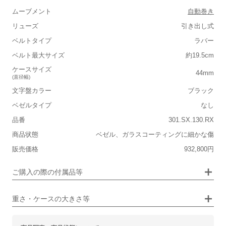
ムーブメント
自動巻き
リューズ
引き出し式
ベルトタイプ
ラバー
■重さ(ベルト込み)
ベルト最大サイズ
約19.5cm
軽い
重い
ケースサイズ
44mm
(直径幅)
■ケースの大きさ
文字盤カラー
ブラック
小さい
大きい
ベゼルタイプ
なし
品番
301.SX.130.RX
■装飾感
商品状態
ベゼル、ガラスコーティングに細かな傷
シンプル
ジュエリー
販売価格
932,800円
■向いているシチュエーション
画像タップで拡大表示
ご購入の際の付属品等
カジュアル
ビジネス
重さ・ケースの大きさ等