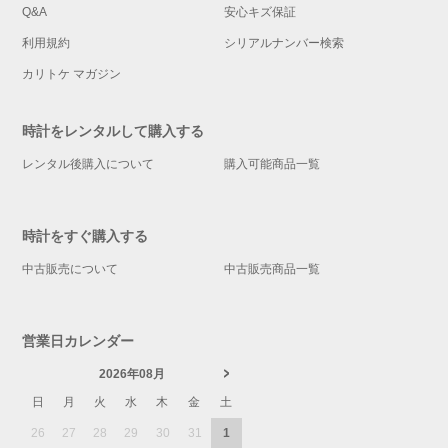
Q&A
安心キズ保証
利用規約
シリアルナンバー検索
カリトケ マガジン
時計をレンタルして購入する
レンタル後購入について
購入可能商品一覧
時計をすぐ購入する
中古販売について
中古販売商品一覧
営業日カレンダー
2026年08月
日
月
火
水
木
金
土
26
27
28
29
30
31
1