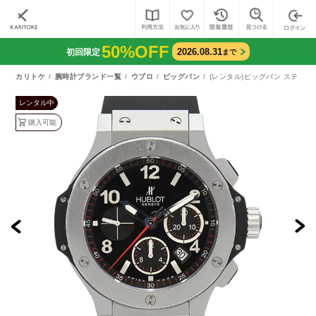
50%OFF
2026.08.31
初回限定
まで
カリトケ
腕時計ブランド一覧
ウブロ
ビッグバン
(レンタル)ビッグバン スティール（
レンタル中
購入可能