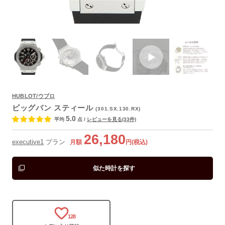
よくあるご質問
HUBLOT/ウブロ
ビッグバン スティール
(301.SX.130.RX)
5.0
平均
点
/
レビューを見る(33件)
26,180
executive1
プラン
月額
円(税込)
似た時計を探す
128