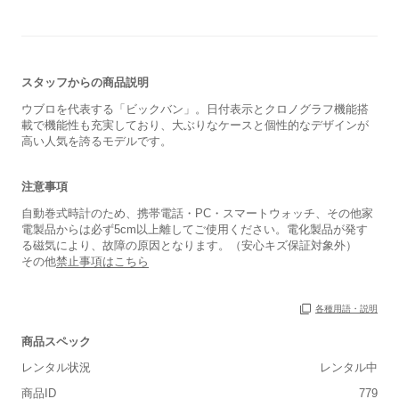
スタッフからの商品説明
ウブロを代表する「ビックバン」。日付表示とクロノグラフ機能搭
載で機能性も充実しており、大ぶりなケースと個性的なデザインが
高い人気を誇るモデルです。
注意事項
自動巻式時計のため、携帯電話・PC・スマートウォッチ、その他家
電製品からは必ず5cm以上離してご使用ください。電化製品が発す
る磁気により、故障の原因となります。（安心キズ保証対象外）
その他
禁止事項はこちら
各種用語・説明
商品スペック
保証書
あり
レンタル状況
レンタル中
箱
あり
商品ID
779