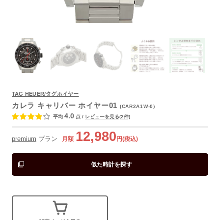
TAG HEUER/タグホイヤー
よくあるご質問
カレラ キャリバー ホイヤー01
(CAR2A1W-0)
4.0
平均
点
/
レビューを見る(2件)
12,980
premium
プラン
月額
円(税込)
似た時計を探す