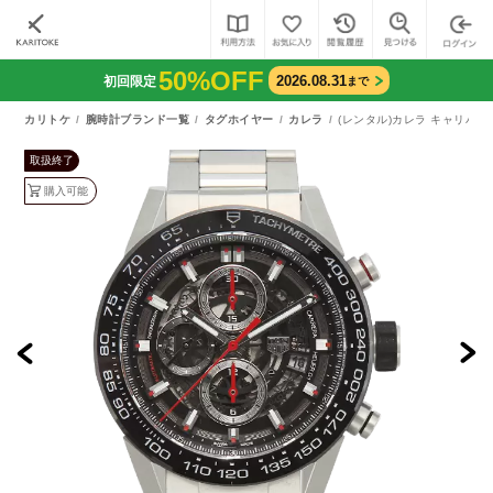
50%OFF
2026.08.31
初回限定
まで
カリトケ
腕時計ブランド一覧
タグホイヤー
カレラ
(レンタル)カレラ キャリバー 
取扱終了
購入可能