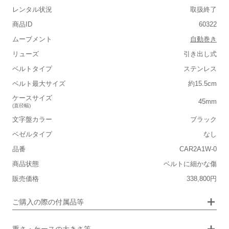
レンタル状況
取扱終了
商品ID
60322
ムーブメント
自動巻き
リューズ
引き出し式
ベルトタイプ
ステンレス
■重さ(ベルト込み)
ベルト最大サイズ
約15.5cm
軽い
重い
ケースサイズ
45mm
(直径幅)
■ケースの大きさ
文字盤カラー
ブラック
小さい
大きい
ベゼルタイプ
なし
品番
CAR2A1W-0
■装飾感
保証書
なし
商品状態
ベルトに細かな傷
シンプル
ジュエリー
箱
なし
販売価格
338,800円
■向いているシチュエーション
ご購入の際の付属品等
カジュアル
ビジネス