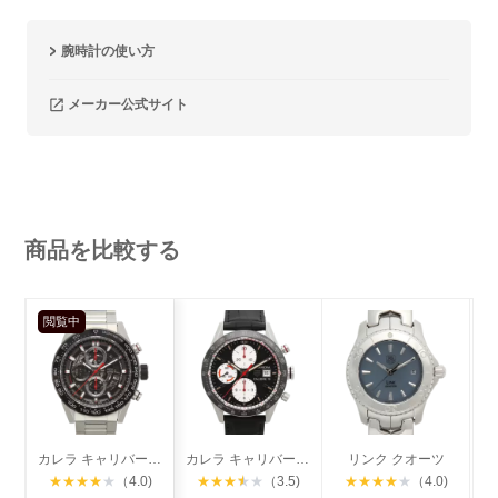
腕時計の使い方
メーカー公式サイト
商品を比較する
閲覧中
カレラ キャリバー ホイヤー01
カレラ キャリバー16 クロノグラフ
リンク クオーツ
ス
★
★
★
★
★
（4.0)
★
★
★
★
★
（3.5)
★
★
★
★
★
（4.0)