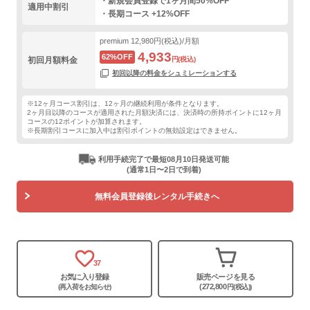
・新規会員登録で1ヶ月間50%OFF
適用中割引
・長期コース +12%OFF
premium
12,980円(税込)/月額
4,933
62%OFF
初回月額料金
円(税込)
初回以降の料金をシュミレーションする
※12ヶ月コース割引は、12ヶ月の継続利用が条件となります。
2ヶ月目以降のコースが適用された月額決済には、決済時の所持ポイントに12ヶ月
コースの12ポイントが加算されます。
※長期割引コースに加入中は割引ポイントの無効設定はできません。
利用手続完了で最短08月10日発送可能
(通常1日〜2日で到着)
無料会員登録後レンタル手続きへ
37
お気に入り登録
販売ページを見る
(272,800
(再入荷をお知らせ)
円(税込))