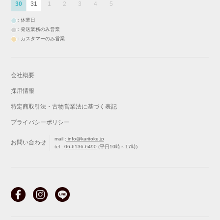
30
31
1
2
3
4
5
：休業日
：発送業務のみ営業
：カスタマーのみ営業
会社概要
採用情報
特定商取引法・古物営業法に基づく表記
プライバシーポリシー
mail :
info@karitoke.jp
お問い合わせ
tel :
06-6136-6490
(平日10時～17時)
戻る
最初から