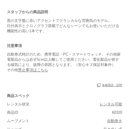
スタッフからの商品説明
黒の文字盤に赤いアクセントでクラシカルな雰囲気のモデル。
日付表示とクロノグラフ搭載でどんなシーンでもお使いいただける
機能性の高い1本です。
注意事項
自動巻式時計のため、携帯電話・PC・スマートウォッチ、その他家
電製品からは必ず5cm以上離してご使用ください。電化製品が発す
る磁気により、故障の原因となります。（安心キズ保証対象外）
その他
禁止事項はこちら
各種用語・説明
保証書
あり
商品スペック
箱
あり
レンタル状況
レンタル可能
商品ID
60320
ムーブメント
自動巻き