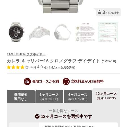
3
人が検討中
TAG HEUER/タグホイヤー
よくあるご質問
カレラ キャリバー16 クロノグラフ デイデイト
(CV2A1R)
4.0
平均
点
/
レビューを見る(1件)
長期コースがお得
交換料金が月1回無料
12ヶ月コース
長期割引
3ヶ月コース
6ヶ月コース
(毎月12%OFF)
適用なし
(毎月7%OFF)
(毎月10%OFF)
一番お得なコース
12ヶ月コース
を選択中です