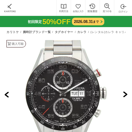
50%OFF
2026.08.31
初回限定
まで
カリトケ
腕時計ブランド一覧
タグホイヤー
カレラ
(レンタル)カレラ キャリバー
購入可能