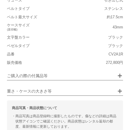
リューズ
引き出し式
■重さ(ベルト込み)
ベルトタイプ
ステンレス
軽い
重い
ベルト最大サイズ
約17.5cm
■ケースの大きさ
ケースサイズ
43mm
(直径幅)
小さい
大きい
文字盤カラー
ブラック
ベゼルタイプ
ブラック
■装飾感
品番
CV2A1R
シンプル
ジュエリー
販売価格
272,800円
■向いているシチュエーション
画像タップで拡大表示
ご購入の際の付属品等
カジュアル
ビジネス
重さ・ケースの大きさ等
商品写真・商品状態について
・商品写真は商品登録時に撮影したものです。傷などの詳細は商品
状態アイコンでご確認ください。商品状態はレンタル返却の都
度、最新情報に更新しております。