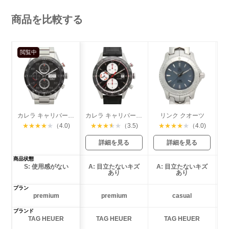
商品を比較する
閲覧中
カレラ キャリバー16 クロノグラフ デイデイト
カレラ キャリバー16 クロノグラフ
リンク クオーツ
★
★
★
★
★
（4.0)
★
★
★
★
★
（3.5)
★
★
★
★
★
（4.0)
詳細を見る
詳細を見る
商品状態
S: 使用感がない
A: 目立たないキズ
A: 目立たないキズ
あり
あり
プラン
premium
premium
casual
ブランド
TAG HEUER
TAG HEUER
TAG HEUER