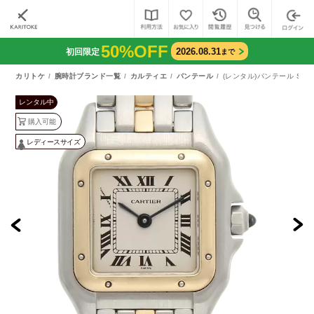
50%OFF
2026.08.31
初回限定
まで
カリトケ
腕時計ブランド一覧
カルティエ
パンテール
(レンタル)パンテール SM 
レンタル中
購入可能
レディースサイズ