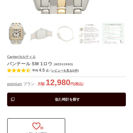
Cartier/カルティエ
よくあるご質問
パンテール SM 1ロウ
(W25029B5)
4.5
平均
点
/
レビューを見る(2件)
12,980
premium
プラン
月額
円(税込)
似た時計を探す
93