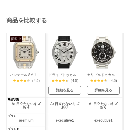
商品を比較する
閲覧中
パンテール SM 1ロウ
ドライブドゥカルティエ
カリブルドゥカルティエ ダイバー
★
★
★
★
★
（4.5)
★
★
★
★
★
（4.5)
★
★
★
★
★
（4.5)
詳細を見る
詳細を見る
商品状態
A: 目立たないキズ
A: 目立たないキズ
A: 目立たないキズ
あり
あり
あり
プラン
premium
executive1
executive1
ブランド