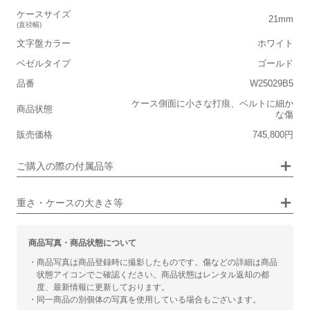
ケースサイズ
軽い
重い
21mm
(直径幅)
■ケースの大きさ
文字盤カラー
ホワイト
ベゼルタイプ
ゴールド
小さい
大きい
品番
W25029B5
■装飾感
ケース側面に小さな打痕、ベルトに細か
商品状態
な傷
シンプル
ジュエリー
販売価格
745,800円
■向いているシチュエーション
画像タップで拡大表示
ご購入の際の付属品等
カジュアル
ビジネス
重さ・ケースの大きさ等
商品写真・商品状態について
・商品写真は商品登録時に撮影したものです。傷などの詳細は商品
状態アイコンでご確認ください。商品状態はレンタル返却の都
度、最新情報に更新しております。
・同一商品の別個体の写真を使用している場合もございます。