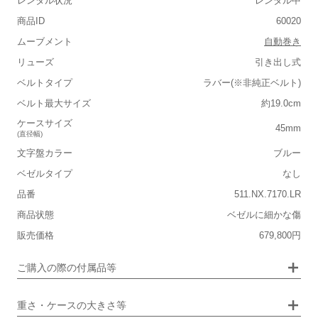
レンタル状況
レンタル中
商品ID
60020
ムーブメント
自動巻き
リューズ
引き出し式
ベルトタイプ
ラバー(※非純正ベルト)
■重さ(ベルト込み)
ベルト最大サイズ
約19.0cm
軽い
重い
ケースサイズ
45mm
(直径幅)
■ケースの大きさ
文字盤カラー
ブルー
小さい
大きい
ベゼルタイプ
なし
品番
511.NX.7170.LR
■装飾感
商品状態
ベゼルに細かな傷
シンプル
ジュエリー
販売価格
679,800円
■向いているシチュエーション
画像タップで拡大表示
ご購入の際の付属品等
カジュアル
ビジネス
重さ・ケースの大きさ等