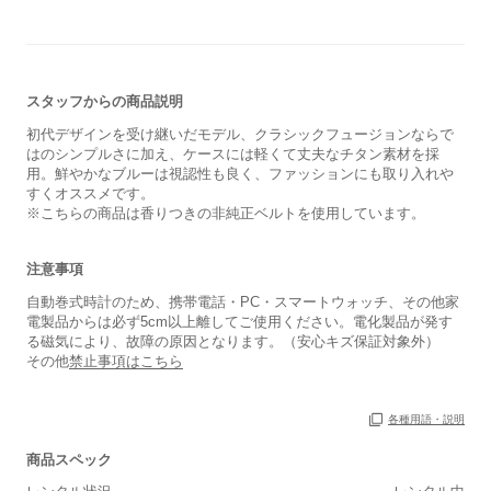
スタッフからの商品説明
初代デザインを受け継いだモデル、クラシックフュージョンならで
はのシンプルさに加え、ケースには軽くて丈夫なチタン素材を採
用。鮮やかなブルーは視認性も良く、ファッションにも取り入れや
すくオススメです。
※こちらの商品は香りつきの非純正ベルトを使用しています。
注意事項
自動巻式時計のため、携帯電話・PC・スマートウォッチ、その他家
電製品からは必ず5cm以上離してご使用ください。電化製品が発す
る磁気により、故障の原因となります。（安心キズ保証対象外）
その他
禁止事項はこちら
各種用語・説明
保証書
あり
商品スペック
箱
あり