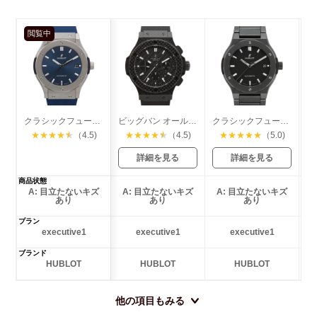
閲覧中
クラシックフュージョン チタニウム
ビッグバン オールカーボン
クラシックフュージョン ブラックマジック
★
★
★
★
★
（4.5)
★
★
★
★
★
（4.5)
★
★
★
★
★
（5.0)
詳細を見る
詳細を見る
商品状態
A: 目立たないキズ
A: 目立たないキズ
A: 目立たないキズ
あり
あり
あり
プラン
executive1
executive1
executive1
ブランド
HUBLOT
HUBLOT
HUBLOT
他の項目もみる