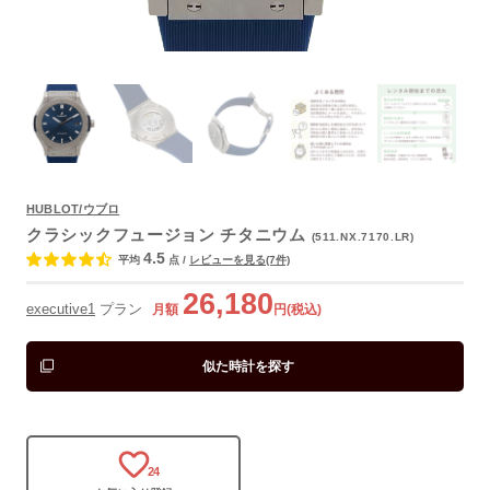
HUBLOT/ウブロ
よくあるご質問
クラシックフュージョン チタニウム
(511.NX.7170.LR)
4.5
平均
点
/
レビューを見る(7件)
26,180
executive1
プラン
月額
円(税込)
似た時計を探す
24