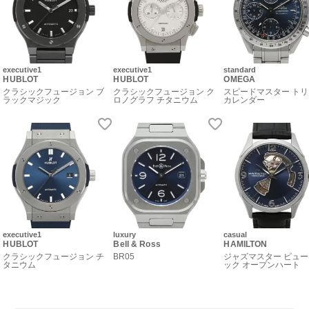
executive1
executive1
standard
HUBLOT
HUBLOT
OMEGA
クラシックフュージョン ブ
クラシックフュージョン ク
スピードマスター ト
ラックマジック
ロノグラフ チタニウム
カレンダー
executive1
luxury
casual
HUBLOT
Bell & Ross
HAMILTON
クラシックフュージョン チ
BR05
ジャズマスター ビュ
タニウム
ック オープンハート