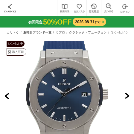
50%OFF
2026.08.31
初回限定
まで
カリトケ
腕時計ブランド一覧
ウブロ
クラシック・フュージョン
(レンタル)クラシ
レンタル中
購入可能