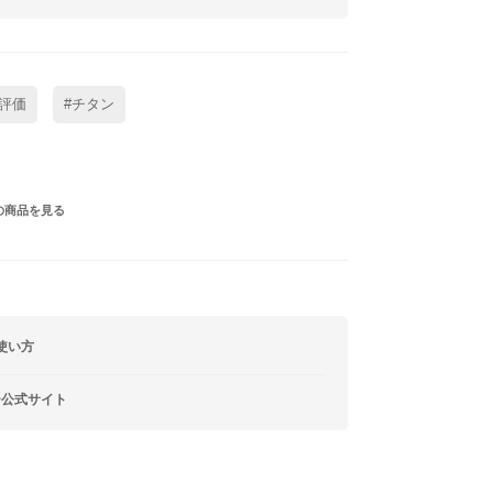
評価
#チタン
の商品を見る
使い方
ー公式サイト