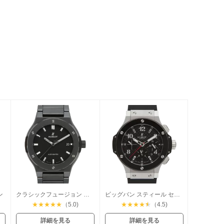
ン
クラシックフュージョン ブラックマジック
ビッグバン スティール セラミック
★
★
★
★
★
（5.0)
★
★
★
★
★
（4.5)
詳細を見る
詳細を見る