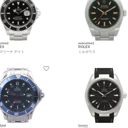
utive2
executive1
EX
ROLEX
マリーナ デイト
ミルガウス
dard
luxury