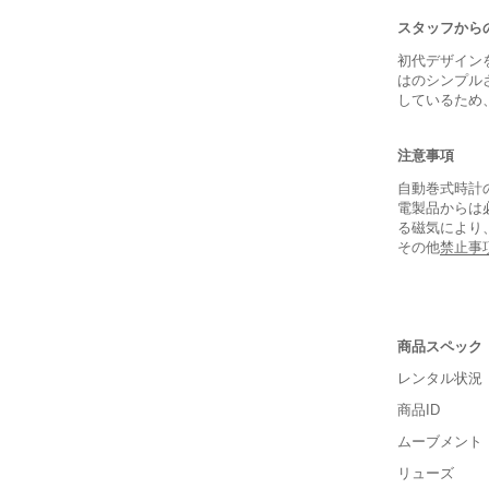
スタッフから
初代デザイン
はのシンプル
しているため
注意事項
自動巻式時計
電製品からは
る磁気により
その他
禁止事
保証書
商品スペック
箱
レンタル状況
商品ID
ムーブメント
リューズ
■重さ(ベ