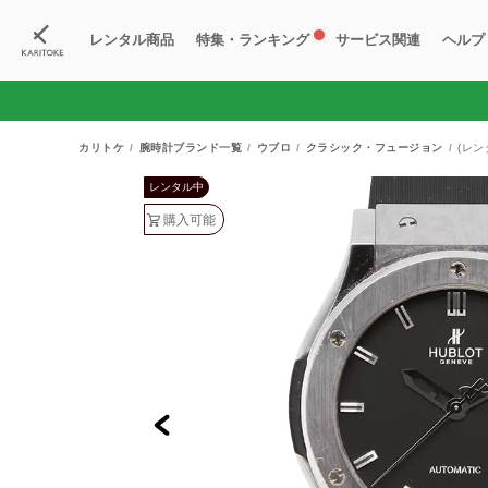
レンタル商品
特集・ランキング
サービス関連
ヘルプ
ブランド一覧
特集
すべての商品
ランキング
新入荷商品
料金プラン
ご
新
獲
カリトケ
腕時計ブランド一覧
ウブロ
クラシック・フュージョン
(レン
レンタル中
購入可能