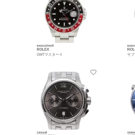
executive4
exec
ROLEX
ROL
GMTマスターⅡ
サブ
casual
stan