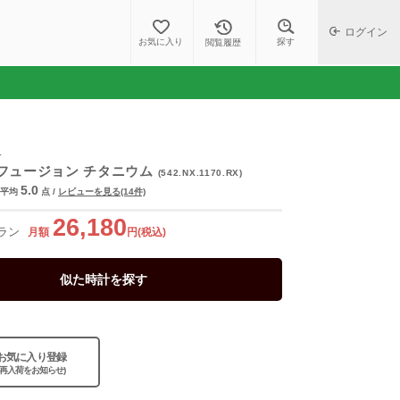
ログイン
探す
お気に入り
閲覧履歴
ロ
フュージョン チタニウム
(542.NX.1170.RX)
5.0
平均
点
/
レビューを見る(14件)
26,180
ラン
月額
円(税込)
似た時計を探す
お気に入り登録
(再入荷をお知らせ)