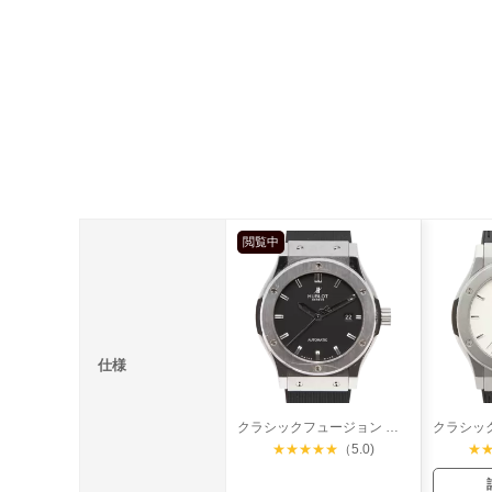
閲覧中
仕様
クラシックフュージョン チタニウム
★
★
★
★
★
（5.0)
★