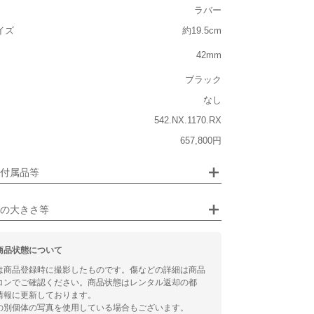
ラバー
重い
イズ
約19.5cm
大きさ
42mm
大きい
ブラック
なし
542.NX.1170.RX
ジュエリー
657,800円
るシチュエーション
画像クリックで拡大表示
付属品等
ビジネス
の大きさ等
商品状態について
は商品登録時に撮影したものです。傷などの詳細は商品
コンでご確認ください。商品状態はレンタル返却の都
情報に更新しております。
の別個体の写真を使用している場合もございます。