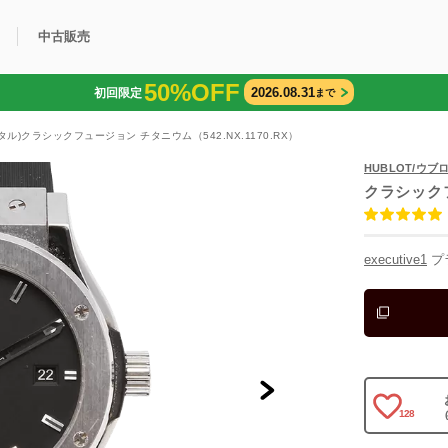
中古販売
50%OFF
2026.08.31
初回限定
まで
利用方法
規限定商品
得できるポイント
中古販売商品
Q&A
購入可能商品
カリトケとは？
ブランド一覧
中古販売について
タル)クラシックフュージョン チタニウム（542.NX.1170.RX）
HUBLOT/ウブ
クラシック
executive1
プ
128