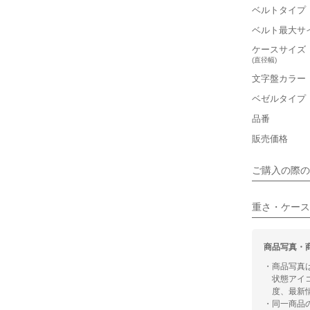
ベルトタイプ
軽い
ベルト最大サ
■ケースの
ケースサイズ
(直径幅)
小さい
文字盤カラー
ベゼルタイプ
■装飾感
品番
シンプル
販売価格
■向いてい
ご購入の際の
カジュアル
重さ・ケース
商品写真・
・商品写真
状態アイ
度、最新
・同一商品