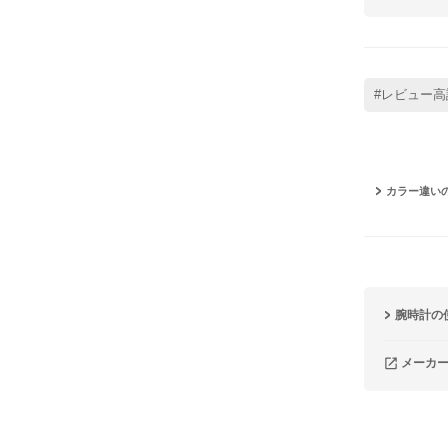
#レビュー高
カラー違い
腕時計の
メーカ