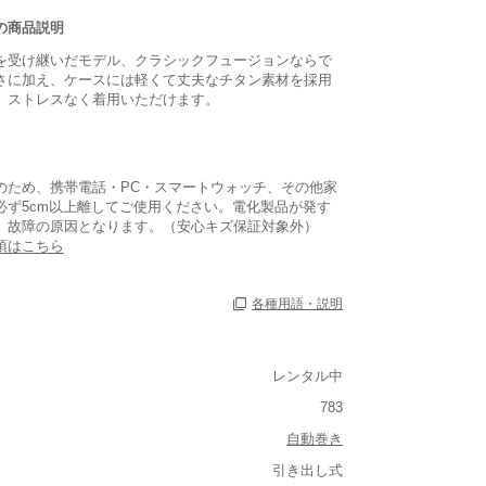
の商品説明
を受け継いだモデル、クラシックフュージョンならで
さに加え、ケースには軽くて丈夫なチタン素材を採用
、ストレスなく着用いただけます。
のため、携帯電話・PC・スマートウォッチ、その他家
必ず5cm以上離してご使用ください。電化製品が発す
、故障の原因となります。（安心キズ保証対象外）
項はこちら
各種用語・説明
あり
あり
レンタル中
783
自動巻き
引き出し式
ルト込み)