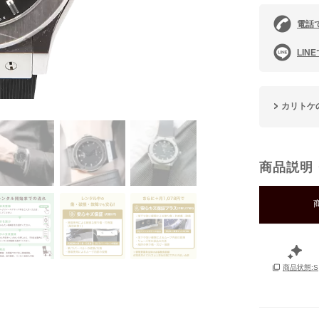
電話
LIN
カリトケ
商品説明
商品状態:S