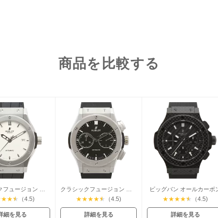
商品を比較する
クラシックフュージョン チタニウム
クラシックフュージョン クロノグラフ チタニウム
ビッグバン オールカーボ
★
★
★
★
（4.5)
★
★
★
★
★
（4.5)
★
★
★
★
★
（4.5)
詳細を見る
詳細を見る
詳細を見る