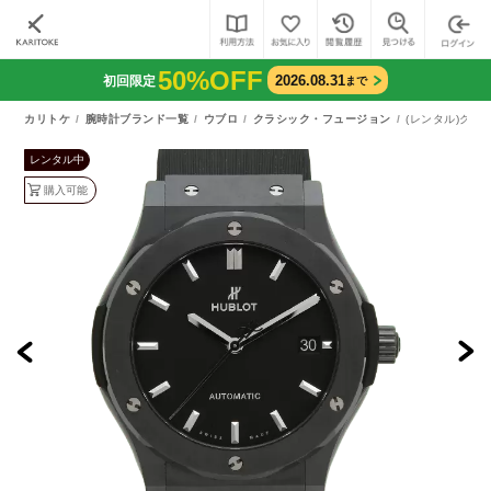
50%OFF
2026.08.31
初回限定
まで
カリトケ
腕時計ブランド一覧
ウブロ
クラシック・フュージョン
(レンタル)クラシ
レンタル中
購入可能