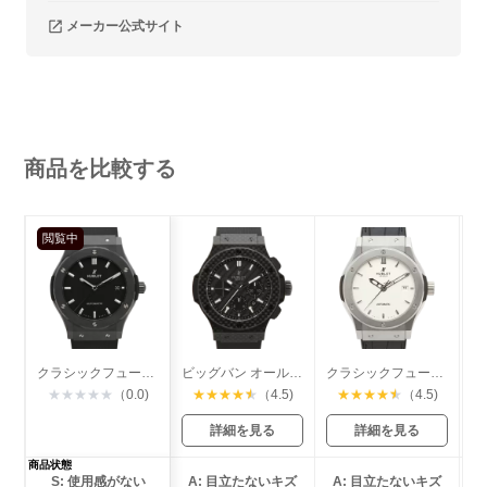
メーカー公式サイト
商品を比較する
閲覧中
クラシックフュージョン ブラックマジック
ビッグバン オールカーボン
クラシックフュージョン チタニウム
★
★
★
★
★
（0.0)
★
★
★
★
★
（4.5)
★
★
★
★
★
（4.5)
詳細を見る
詳細を見る
商品状態
S: 使用感がない
A: 目立たないキズ
A: 目立たないキズ