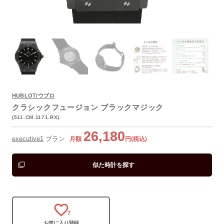
よくあるご質問
HUBLOT/ウブロ
クラシックフュージョン ブラックマジック
(511.CM.1171.RX)
26,180
executive1
プラン
月額
円(税込)
似た時計を探す
7
お気に入り登録