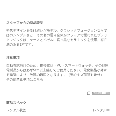
スタッフからの商品説明
初代デザインを受け継いだモデル、クラシックフュージョンならで
はのシンプルさと、その名の通り全体がブラックで覆われたブラッ
クマジックは、ケースとベゼルに真っ黒なセラミックを使用。存在
感のある1本です。
注意事項
自動巻式時計のため、携帯電話・PC・スマートウォッチ、その他家
電製品からは必ず5cm以上離してご使用ください。電化製品が発す
る磁気により、故障の原因となります。（安心キズ保証対象外）
その他
禁止事項はこちら
各種用語・説明
保証書
あり
商品スペック
箱
あり
レンタル状況
レンタル中