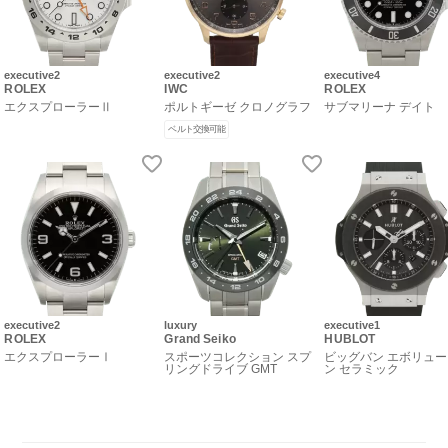
executive2
executive2
executive4
ROLEX
IWC
ROLEX
エクスプローラーⅡ
ポルトギーゼ クロノグラフ
サブマリーナ デイト
ベルト交換可能
executive2
luxury
executive1
ROLEX
Grand Seiko
HUBLOT
エクスプローラーⅠ
スポーツコレクション スプ
ビッグバン エボリュ
リングドライブ GMT
ン セラミック