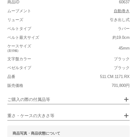
商品ID
60637
ムーブメント
自動巻き
リューズ
引き出し式
■重さ(ベルト込み)
ベルトタイプ
ラバー
軽い
重い
ベルト最大サイズ
約19.0cm
■ケースの大きさ
ケースサイズ
45mm
(直径幅)
小さい
大きい
文字盤カラー
ブラック
ベゼルタイプ
ブラック
■装飾感
品番
511.CM.1171.RX
シンプル
ジュエリー
販売価格
701,800円
■向いているシチュエーション
画像タップで拡大表示
ご購入の際の付属品等
カジュアル
ビジネス
重さ・ケースの大きさ等
商品写真・商品状態について