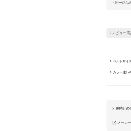
・同一商品
#レビュー高
ベルトサイ
カラー違い
腕時計の
メーカ