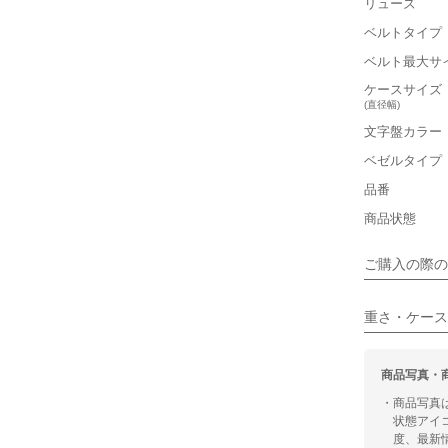
リューズ
■重さ(ベ
ベルトタイプ
軽い
ベルト最大サ
■ケースの
ケースサイズ
(直径幅)
小さい
文字盤カラー
ベゼルタイプ
■装飾感
品番
シンプル
商品状態
■向いてい
ご購入の際の
カジュアル
重さ・ケース
商品写真・
・商品写真
状態アイ
度、最新