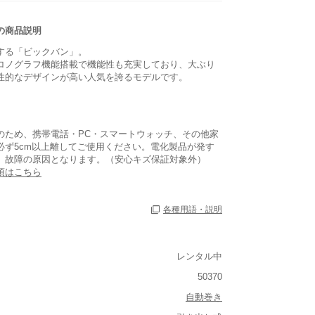
の商品説明
する「ビックバン」。
ロノグラフ機能搭載で機能性も充実しており、大ぶり
性的なデザインが高い人気を誇るモデルです。
のため、携帯電話・PC・スマートウォッチ、その他家
必ず5cm以上離してご使用ください。電化製品が発す
、故障の原因となります。（安心キズ保証対象外）
項はこちら
各種用語・説明
レンタル中
なし
50370
あり
自動巻き