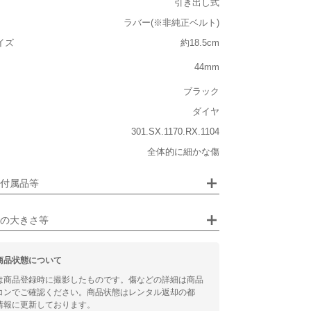
引き出し式
ルト込み)
ラバー(※非純正ベルト)
重い
イズ
約18.5cm
大きさ
44mm
大きい
ブラック
ダイヤ
301.SX.1170.RX.1104
ジュエリー
全体的に細かな傷
るシチュエーション
画像クリックで拡大表示
付属品等
ビジネス
の大きさ等
商品状態について
は商品登録時に撮影したものです。傷などの詳細は商品
コンでご確認ください。商品状態はレンタル返却の都
情報に更新しております。