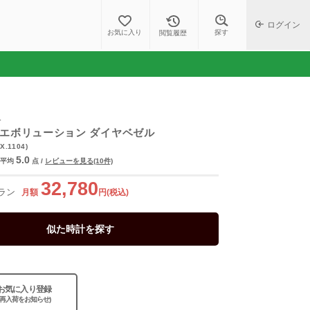
ログイン
探す
お気に入り
閲覧履歴
ロ
 エボリューション ダイヤベゼル
X.1104)
5.0
平均
点
/
レビューを見る(10件)
32,780
ラン
月額
円(税込)
似た時計を探す
お気に入り登録
(再入荷をお知らせ)