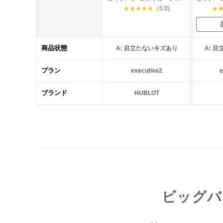
★
★
★
★
★
（5.0)
★
商品状態
A: 目立たないキズあり
A: 
プラン
executive2
e
ブランド
HUBLOT
ビッグバ