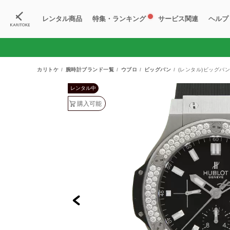
レンタル商品
特集・ランキング
サービス関連
ヘルプ
ブランド一覧
特集
すべての商品
ランキング
新入荷商品
料金プラン
ご
新
獲
カリトケ
腕時計ブランド一覧
ウブロ
ビッグバン
(レンタル)ビッグバン 
レンタル中
購入可能