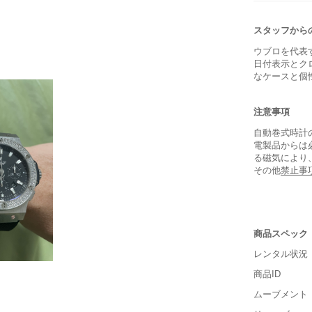
スタッフから
ウブロを代表
日付表示とク
なケースと個
注意事項
自動巻式時計
電製品からは
る磁気により
その他
禁止事
商品スペック
レンタル状況
保証書
商品ID
箱
ムーブメント