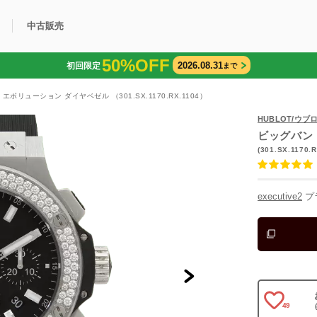
中古販売
50%OFF
2026.08.31
初回限定
まで
利用方法
規限定商品
得できるポイント
中古販売商品
Q&A
購入可能商品
カリトケとは？
ブランド一覧
中古販売について
エボリューション ダイヤベゼル （301.SX.1170.RX.1104）
HUBLOT/ウブ
ビッグバン
(301.SX.1170.R
executive2
プ
49