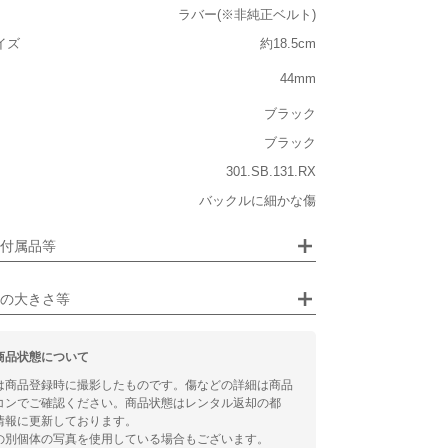
ラバー(※非純正ベルト)
重い
イズ
約18.5cm
大きさ
44mm
大きい
ブラック
ブラック
301.SB.131.RX
ジュエリー
バックルに細かな傷
るシチュエーション
画像クリックで拡大表示
付属品等
ビジネス
の大きさ等
商品状態について
は商品登録時に撮影したものです。傷などの詳細は商品
コンでご確認ください。商品状態はレンタル返却の都
情報に更新しております。
の別個体の写真を使用している場合もございます。