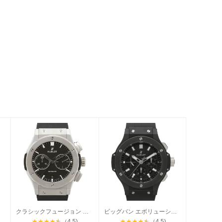
ウム
クラシックフュージョン クロノグラフ チタニウム
ビッグバン エボリューションブラックマジック
★
★
★
★
★
（4.5)
★
★
★
★
★
（4.5)