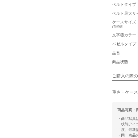
ベルトタイプ
軽い
ベルト最大サ
■ケースの
ケースサイズ
(直径幅)
小さい
文字盤カラー
ベゼルタイプ
■装飾感
品番
シンプル
商品状態
■向いてい
ご購入の際の
カジュアル
重さ・ケース
商品写真・
・商品写真
状態アイ
度、最新
・同一商品