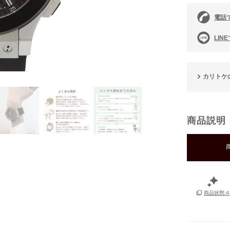
電話
LIN
カリトケ
商品説明
商品状態:A