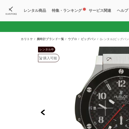
レンタル商品
特集・ランキング
サービス関連
ヘルプ
ブランド一覧
特集
すべての商品
ランキング
新入荷商品
料金プラン
ご
新
獲
カリトケ
腕時計ブランド一覧
ウブロ
ビッグバン
(レンタル)ビッグバン 
レンタル中
購入可能