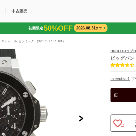
中古販売
50%OFF
2026.08.31
初回限定
まで
利用方法
規限定商品
得できるポイント
中古販売商品
Q&A
購入可能商品
カリトケとは？
ブランド一覧
中古販売について
スティール セラミック （301.SB.131.RX）
HUBLOT/ウブ
ビッグバン
executive1
プ
10