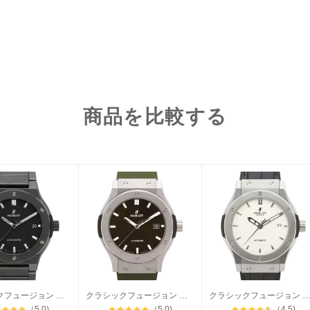
商品を比較する
クラシックフュージョン ブラックマジック
クラシックフュージョン チタニウム
クラシックフュージョン チタニ
★
★
★
★
（5.0)
★
★
★
★
★
（5.0)
★
★
★
★
★
（4.5)