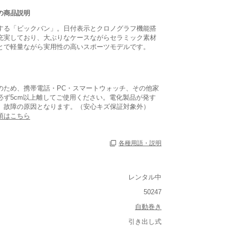
の商品説明
する「ビックバン」。日付表示とクロノグラフ機能搭
充実しており、大ぶりなケースながらセラミック素材
とで軽量ながら実用性の高いスポーツモデルです。
のため、携帯電話・PC・スマートウォッチ、その他家
必ず5cm以上離してご使用ください。電化製品が発す
、故障の原因となります。（安心キズ保証対象外）
項はこちら
各種用語・説明
あり
あり
レンタル中
50247
自動巻き
引き出し式
ルト込み)