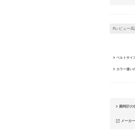
#レビュー高
ベルトサイ
カラー違い
腕時計の
メーカ