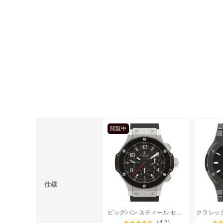
閲覧中
仕様
ビッグバン スティール セラミック
★
★
★
★
★
（4.5)
★