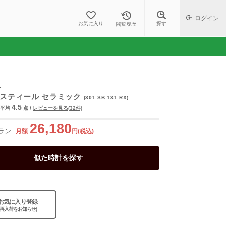
ログイン
探す
お気に入り
閲覧履歴
ロ
 スティール セラミック
(301.SB.131.RX)
4.5
平均
点
/
レビューを見る(32件)
26,180
ラン
月額
円(税込)
似た時計を探す
お気に入り登録
(再入荷をお知らせ)