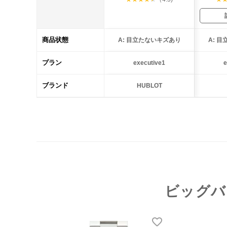
商品状態
A: 目立たないキズあり
A: 
プラン
executive1
e
ブランド
HUBLOT
ビッグバ