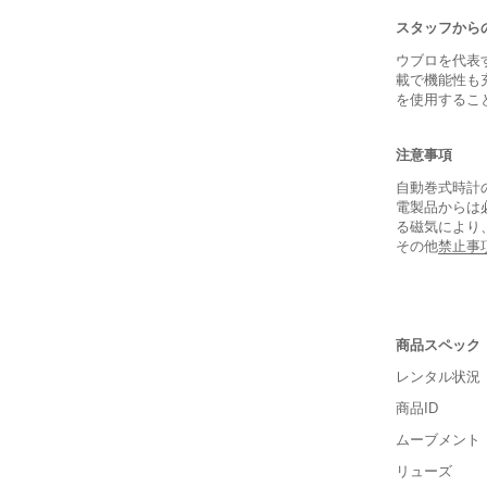
スタッフから
ウブロを代表
載で機能性も
を使用するこ
注意事項
自動巻式時計
電製品からは
る磁気により
その他
禁止事
保証書
商品スペック
箱
レンタル状況
商品ID
ムーブメント
リューズ
■重さ(ベ