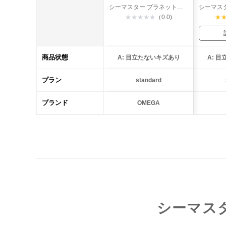
シーマスター プラネットオーシャン600 コーアクシャル
★
★
★
★
★
（0.0)
★
商品状態
A: 目立たないキズあり
A: 
プラン
standard
ブランド
OMEGA
シーマス