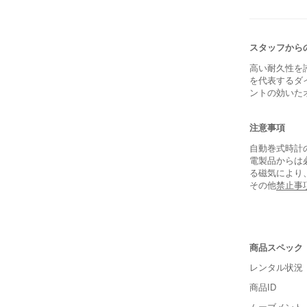
スタッフから
高い耐久性を
を代表するダ
ントの効いた
注意事項
自動巻式時計
電製品からは
る磁気により
その他
禁止事
商品スペック
レンタル状況
商品ID