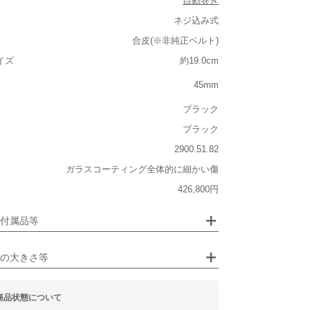
自動巻き
ネジ込み式
合皮(※非純正ベルト)
ルト込み)
イズ
約19.0cm
重い
45mm
大きさ
ブラック
大きい
ブラック
2900.51.82
なし
ガラスコーティング全体的に細かい傷
なし
ジュエリー
426,800円
るシチュエーション
付属品等
ビジネス
の大きさ等
商品状態について