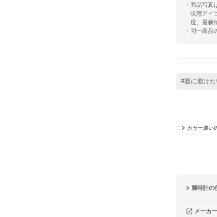
・商品写真
状態アイ
度、最新
・同一商品
#夏に着けた
カラー違い
腕時計の
メーカ