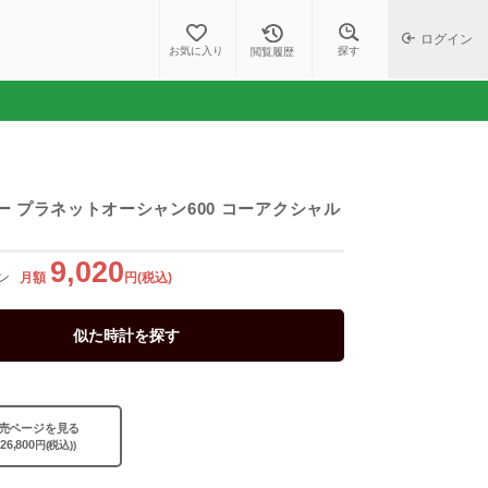
ログイン
探す
お気に入り
閲覧履歴
ー プラネットオーシャン600 コーアクシャル
9,020
ン
月額
円(税込)
似た時計を探す
売ページを見る
426,800
円(税込))