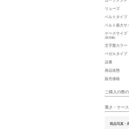
ムーブメント
リューズ
ベルトタイプ
■重さ(ベ
ベルト最大サ
軽い
ケースサイズ
(直径幅)
■ケースの
文字盤カラー
小さい
ベゼルタイプ
品番
保証書
■装飾感
商品状態
箱
シンプル
販売価格
■向いてい
ご購入の際の
カジュアル
重さ・ケース
商品写真・