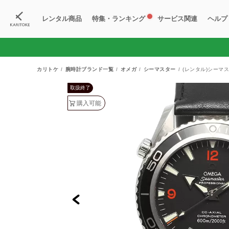
レンタル商品
特集・ランキング
サービス関連
ヘルプ
ブランド一覧
特集
すべての商品
ランキング
新入荷商品
料金プラン
ご
新
獲
カリトケ
腕時計ブランド一覧
オメガ
シーマスター
(レンタル)シーマス
取扱終了
購入可能