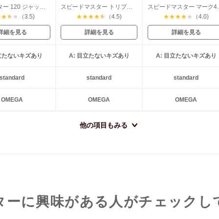
シーマスター 120 ジャックマイヨールモデル
スピードマスター トリプルカレンダー
スピードマス
★
★
★
★
（3.5)
★
★
★
★
★
（4.5)
★
★
★
★
★
（4.0)
詳細を見る
詳細を見る
詳細を見る
目立たないキズあり
A: 目立たないキズあり
A: 目立たないキズあり
standard
standard
standard
OMEGA
OMEGA
OMEGA
他の項目もみる
ターに興味がある人がチェックし