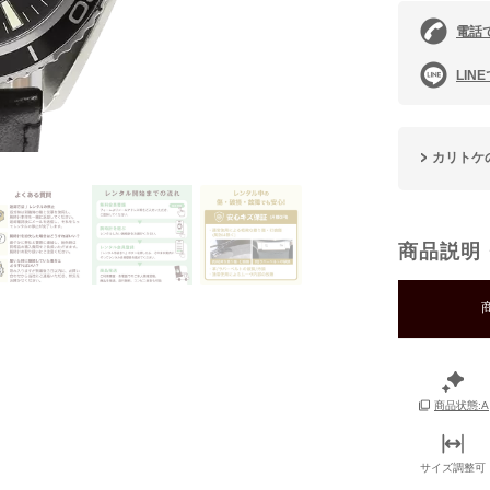
電話
LIN
カリトケ
商品説明
商品状態:A
サイズ調整可