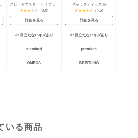
ター マーク40 デイト
スピードマスター トリプルカレンダー
ギャラクティック36
★
★
★
★
★
（3.0)
★
★
★
★
★
（4.5)
詳細を見る
詳細を見る
A: 目立たないキズあり
A: 目立たないキズあり
standard
premium
OMEGA
BREITLING
ている商品