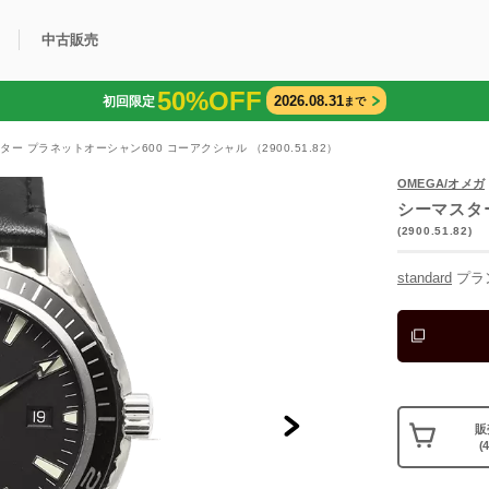
中古販売
50%OFF
2026.08.31
初回限定
まで
利用方法
規限定商品
得できるポイント
中古販売商品
Q&A
購入可能商品
カリトケとは？
ブランド一覧
中古販売について
ター プラネットオーシャン600 コーアクシャル （2900.51.82）
OMEGA/オメガ
シーマスタ
(2900.51.82)
standard
プラ
販
(