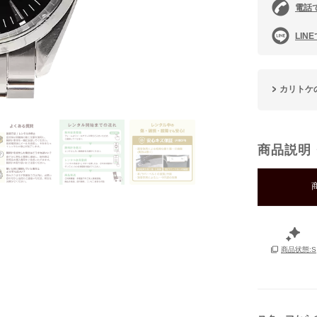
電話
LIN
カリトケ
商品説明
商品状態:S