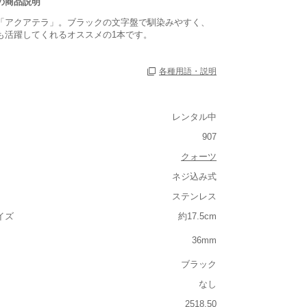
の商品説明
「アクアテラ」。ブラックの文字盤で馴染みやすく、
も活躍してくれるオススメの1本です。
各種用語・説明
レンタル中
907
クォーツ
ネジ込み式
ルト込み)
ステンレス
重い
イズ
約17.5cm
大きさ
36mm
大きい
ブラック
なし
なし
2518.50
なし