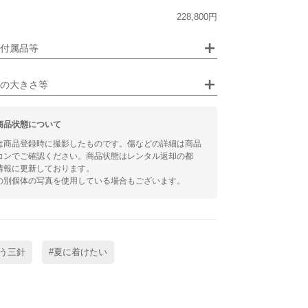
ジュエリー
228,800円
るシチュエーション
付属品等
ビジネス
の大きさ等
商品状態について
は商品登録時に撮影したものです。傷などの詳細は商品
コンでご確認ください。商品状態はレンタル返却の都
情報に更新しております。
の別個体の写真を使用している場合もございます。
う三針
#夏に着けたい