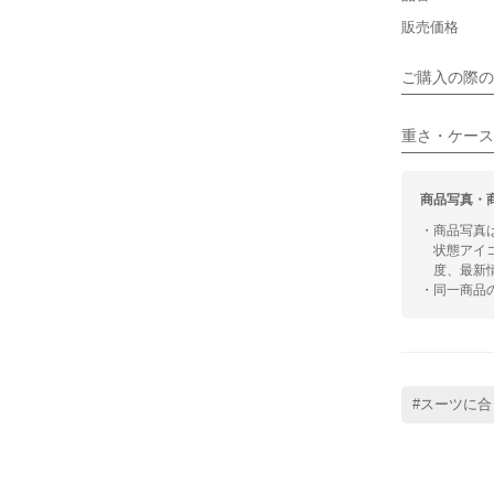
シンプル
販売価格
■向いてい
ご購入の際の
カジュアル
重さ・ケース
商品写真・
・商品写真
状態アイ
度、最新
・同一商品
#スーツに合