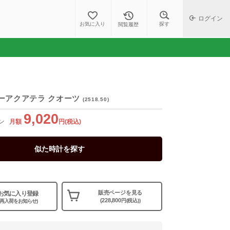
ログイン
探す
お気に入り
閲覧履歴
ーアクアテラ クオーツ
(2518.50)
9,020
ン
月額
円(税込)
似た時計を探す
販売ページを見る
お気に入り登録
(228,800
円(税込))
(再入荷をお知らせ)