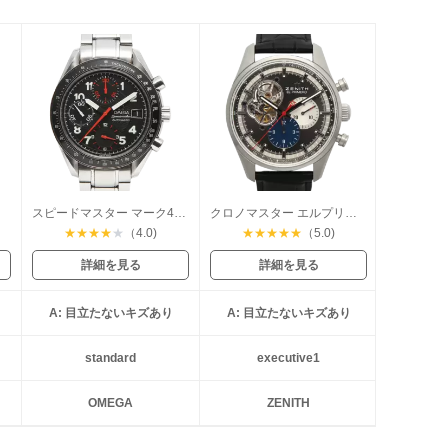
デル
スピードマスター マーク40 デイト
クロノマスター エルプリメロ オープン
★
★
★
★
★
（4.0)
★
★
★
★
★
（5.0)
詳細を見る
詳細を見る
A: 目立たないキズあり
A: 目立たないキズあり
standard
executive1
OMEGA
ZENITH