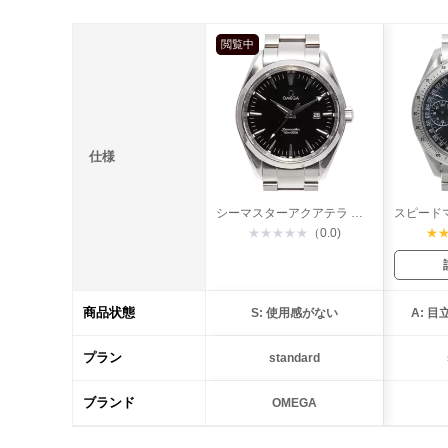
閲覧中
仕様
シーマスターアクアテラ クオーツ
★
★
★
★
★
（0.0)
★
商品状態
S: 使用感がない
A: 
プラン
standard
ブランド
OMEGA