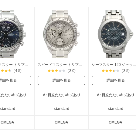
スピードマスター トリプルカレンダー
スピードマスター トリプルカレンダー
シーマスター 120 ジャックマイヨールモ
★
★
★
★
（4.5)
★
★
★
★
★
（3.0)
★
★
★
★
★
（3.5)
詳細を見る
詳細を見る
詳細を見る
目立たないキズあり
A: 目立たないキズあり
A: 目立たないキズあり
standard
standard
standard
OMEGA
OMEGA
OMEGA