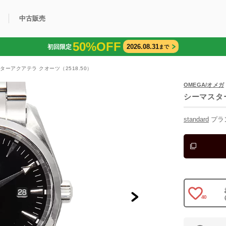
中古販売
50%OFF
2026.08.31
初回限定
まで
利用方法
規限定商品
得できるポイント
中古販売商品
Q&A
購入可能商品
カリトケとは？
ブランド一覧
中古販売について
ターアクアテラ クオーツ（2518.50）
OMEGA/オメガ
シーマスタ
standard
プラ
40