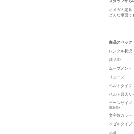
スタッフから
オメガの定番
どんな場面で
商品スペック
レンタル状況
商品ID
ムーブメント
リューズ
■重さ(ベ
ベルトタイプ
軽い
ベルト最大サ
■ケースの
ケースサイズ
(直径幅)
小さい
文字盤カラー
ベゼルタイプ
保証書
■装飾感
品番
箱