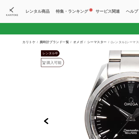
レンタル商品
特集・ランキング
サービス関連
ヘルプ
ブランド一覧
特集
すべての商品
ランキング
新入荷商品
料金プラン
ご
新
獲
カリトケ
腕時計ブランド一覧
オメガ
シーマスター
(レンタル)シーマス
レンタル中
購入可能