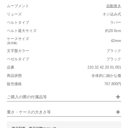
ムーブメント
自動巻き
リューズ
ネジ込み式
ベルトタイプ
ラバー
■重さ(ベルト込み)
ベルト最大サイズ
約20.0cm
軽い
重い
ケースサイズ
42mm
(直径幅)
■ケースの大きさ
文字盤カラー
ブラック
小さい
大きい
ベゼルタイプ
ブラック
品番
210.32.42.20.01.001
■装飾感
商品状態
全体的に細かな傷
シンプル
ジュエリー
販売価格
767,800円
■向いているシチュエーション
画像タップで拡大表示
ご購入の際の付属品等
カジュアル
ビジネス
重さ・ケースの大きさ等