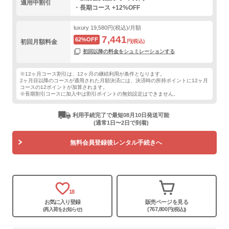
適用中割引
・長期コース +12%OFF
luxury
19,580円(税込)/月額
7,441
62%OFF
初回月額料金
円(税込)
初回以降の料金をシュミレーションする
※12ヶ月コース割引は、12ヶ月の継続利用が条件となります。
2ヶ月目以降のコースが適用された月額決済には、決済時の所持ポイントに12ヶ月
コースの12ポイントが加算されます。
※長期割引コースに加入中は割引ポイントの無効設定はできません。
利用手続完了で最短08月10日発送可能
(通常1日〜2日で到着)
無料会員登録後レンタル手続きへ
18
お気に入り登録
販売ページを見る
(767,800
(再入荷をお知らせ)
円(税込))