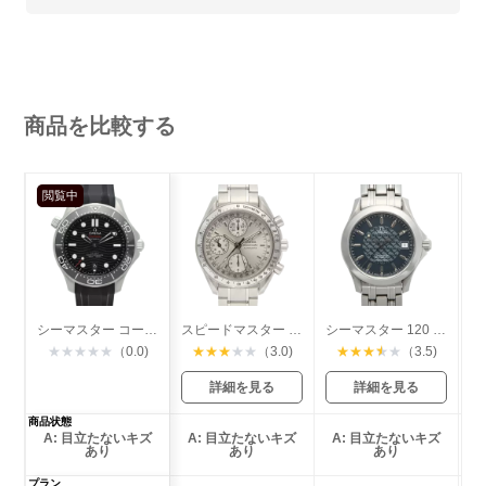
商品を比較する
閲覧中
シーマスター コーアクシャル ダイバー300
スピードマスター トリプルカレンダー
シーマスター 120 ジャックマイヨールモデル
★
★
★
★
★
（0.0)
★
★
★
★
★
（3.0)
★
★
★
★
★
（3.5)
詳細を見る
詳細を見る
商品状態
A: 目立たないキズ
A: 目立たないキズ
A: 目立たないキズ
あり
あり
あり
プラン