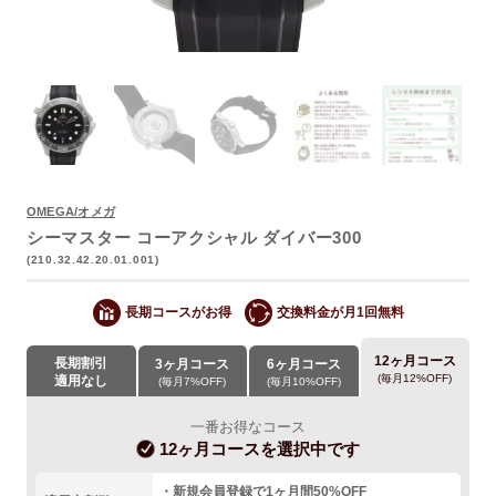
OMEGA/オメガ
よくあるご質問
シーマスター コーアクシャル ダイバー300
(210.32.42.20.01.001)
長期コースがお得
交換料金が月1回無料
12ヶ月コース
長期割引
3ヶ月コース
6ヶ月コース
(毎月12%OFF)
適用なし
(毎月7%OFF)
(毎月10%OFF)
一番お得なコース
12ヶ月コース
を選択中です
・新規会員登録で1ヶ月間50%OFF