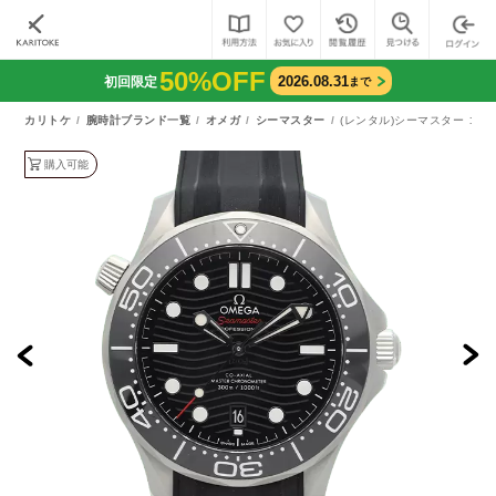
50%OFF
2026.08.31
初回限定
まで
カリトケ
腕時計ブランド一覧
オメガ
シーマスター
(レンタル)シーマスター コーアク
購入可能