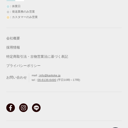
：休業日
：発送業務のみ営業
：カスタマーのみ営業
会社概要
採用情報
特定商取引法・古物営業法に基づく表記
プライバシーポリシー
mail :
info@karitoke.jp
お問い合わせ
tel :
06-6136-6490
(平日10時～17時)
戻る
最初から