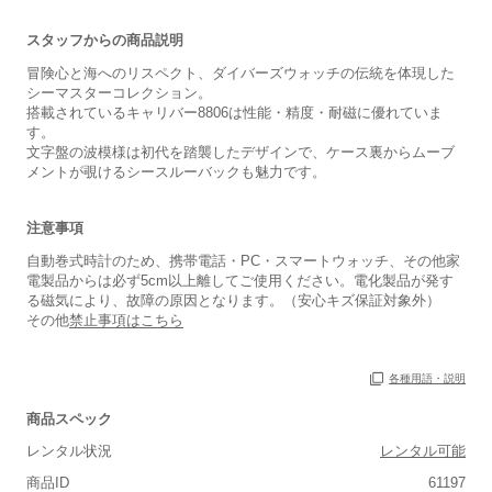
スタッフからの商品説明
冒険心と海へのリスペクト、ダイバーズウォッチの伝統を体現した
シーマスターコレクション。
搭載されているキャリバー8806は性能・精度・耐磁に優れていま
す。
文字盤の波模様は初代を踏襲したデザインで、ケース裏からムーブ
保証書
あり
メントが覗けるシースルーバックも魅力です。
箱
あり
注意事項
自動巻式時計のため、携帯電話・PC・スマートウォッチ、その他家
電製品からは必ず5cm以上離してご使用ください。電化製品が発す
る磁気により、故障の原因となります。（安心キズ保証対象外）
その他
禁止事項はこちら
各種用語・説明
商品スペック
レンタル状況
レンタル可能
商品ID
61197