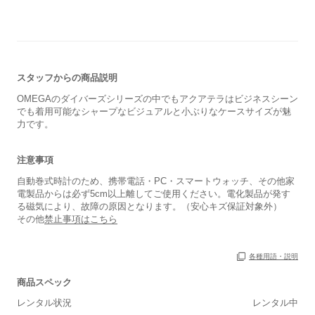
スタッフからの商品説明
OMEGAのダイバーズシリーズの中でもアクアテラはビジネスシーン
でも着用可能なシャープなビジュアルと小ぶりなケースサイズが魅
力です。
注意事項
自動巻式時計のため、携帯電話・PC・スマートウォッチ、その他家
電製品からは必ず5cm以上離してご使用ください。電化製品が発す
る磁気により、故障の原因となります。（安心キズ保証対象外）
その他
禁止事項はこちら
各種用語・説明
商品スペック
保証書
あり
レンタル状況
レンタル中
箱
あり