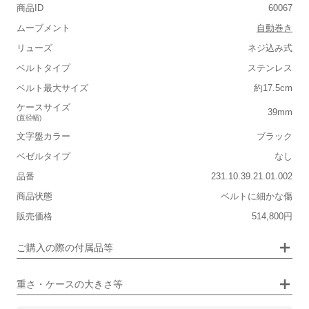
商品ID
60067
ムーブメント
自動巻き
リューズ
ネジ込み式
ベルトタイプ
ステンレス
■重さ(ベルト込み)
ベルト最大サイズ
約17.5cm
軽い
重い
ケースサイズ
39mm
(直径幅)
■ケースの大きさ
文字盤カラー
ブラック
小さい
大きい
ベゼルタイプ
なし
品番
231.10.39.21.01.002
■装飾感
商品状態
ベルトに細かな傷
シンプル
ジュエリー
販売価格
514,800円
■向いているシチュエーション
画像タップで拡大表示
ご購入の際の付属品等
カジュアル
ビジネス
重さ・ケースの大きさ等