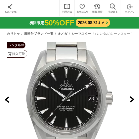
50%OFF
2026.08.31
初回限定
まで
カリトケ
腕時計ブランド一覧
オメガ
シーマスター
(レンタル)シーマスター アクアテ
レンタル中
購入可能