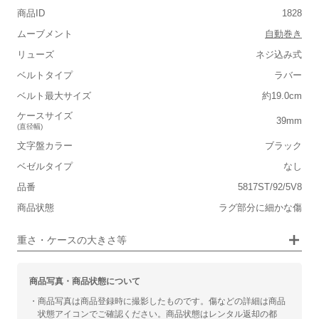
商品ID
1828
■重さ(ベルト込み)
ムーブメント
自動巻き
軽い
重い
リューズ
ネジ込み式
■ケースの大きさ
ベルトタイプ
ラバー
ベルト最大サイズ
約19.0cm
小さい
大きい
ケースサイズ
39mm
(直径幅)
■装飾感
文字盤カラー
ブラック
シンプル
ジュエリー
ベゼルタイプ
なし
品番
■向いているシチュエーション
5817ST/92/5V8
商品状態
ラグ部分に細かな傷
カジュアル
ビジネス
重さ・ケースの大きさ等
商品写真・商品状態について
・商品写真は商品登録時に撮影したものです。傷などの詳細は商品
状態アイコンでご確認ください。商品状態はレンタル返却の都