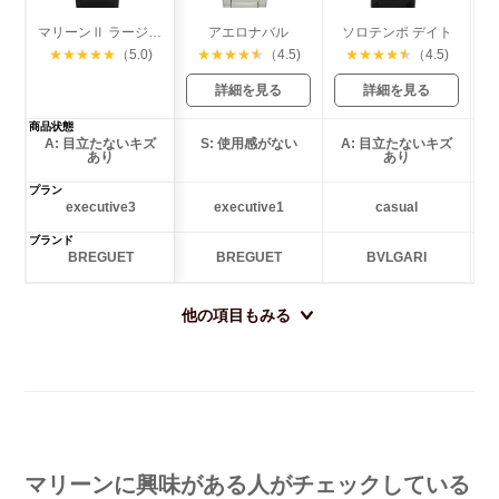
マリーンⅡ ラージ デイト
アエロナバル
ソロテンポ デイト
★
★
★
★
★
（5.0)
★
★
★
★
★
（4.5)
★
★
★
★
★
（4.5)
詳細を見る
詳細を見る
商品状態
A: 目立たないキズ
S: 使用感がない
A: 目立たないキズ
あり
あり
プラン
executive3
executive1
casual
ブランド
BREGUET
BREGUET
BVLGARI
他の項目もみる
マリーンに興味がある人がチェックしている