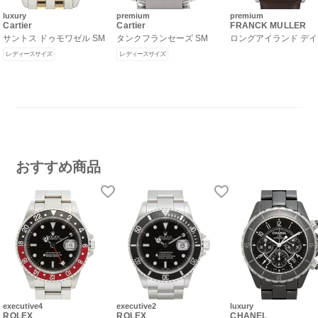
luxury
premium
premium
Cartier
Cartier
FRANCK MULLER
サントス ドゥモワゼル SM
タンクフランセーズ SM
ロングアイランド デ
レディースサイズ
レディースサイズ
おすすめ商品
executive4
executive2
luxury
ROLEX
ROLEX
CHANEL