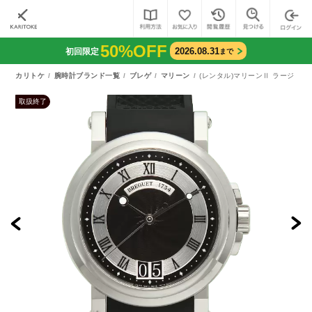
50%OFF
2026.08.31
初回限定
まで
カリトケ
腕時計ブランド一覧
ブレゲ
マリーン
(レンタル)マリーンⅡ ラージ デイト（
取扱終了