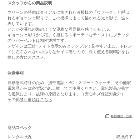
スタッフからの商品説明
マリーンの特徴はダイアルに施された波模様の「ヴァーク」と呼ば
れるギョーシェ彫りで、この模様によって描かれる光と影で、波を
表しています。
どこか夕暮れの海のような優雅な雰囲気を感じるモデル。
ギョーシェ彫りから程よく感じるスポーティなテイストにブラック
のラバーベルトは相性抜群です。
デザインは三針+デイト表示のみとシンプルで見やすい上に、トレン
ドに左右されない小ぶりなサイズ感なので、長く使える腕時計をお
探しの方にオススメ。
注意事項
自動巻式時計のため、携帯電話・PC・スマートウォッチ、その他家
電製品からは必ず5cm以上離してご使用ください。電化製品が発す
る磁気により、故障の原因となります。（安心キズ保証対象外）
その他
禁止事項はこちら
各種用語・説明
商品スペック
レンタル状況
取扱終了