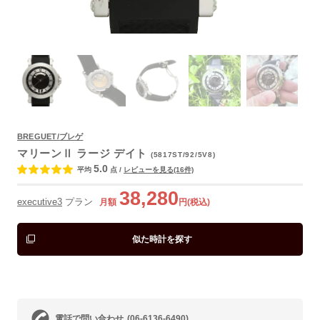
BREGUET/ブレゲ
よくあるご質問
マリーンⅡ ラージ デイト
(5817ST/92/5V8)
5.0
平均
点
/
レビューを見る(16件)
38,280
executive3
プラン
月額
円(税込)
似た時計を探す
電話で問い合わせ
(06-6136-6490)