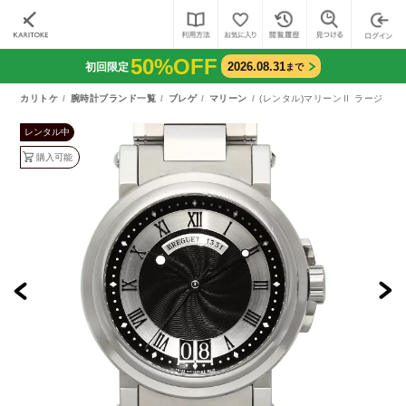
50%OFF
2026.08.31
初回限定
まで
カリトケ
腕時計ブランド一覧
ブレゲ
マリーン
(レンタル)マリーンⅡ ラージ デイト
レンタル中
購入可能