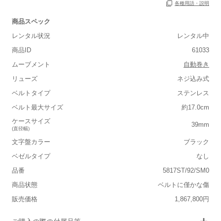
各種用語・説明
商品スペック
保証書
あり
レンタル状況
レンタル中
箱
あり
商品ID
61033
ムーブメント
自動巻き
リューズ
ネジ込み式
ベルトタイプ
ステンレス
■重さ(ベルト込み)
ベルト最大サイズ
約17.0cm
軽い
重い
ケースサイズ
39mm
(直径幅)
■ケースの大きさ
文字盤カラー
ブラック
小さい
大きい
ベゼルタイプ
なし
品番
5817ST/92/SM0
■装飾感
商品状態
ベルトに僅かな傷
シンプル
ジュエリー
販売価格
1,867,800円
■向いているシチュエーション
画像タップで拡大表示