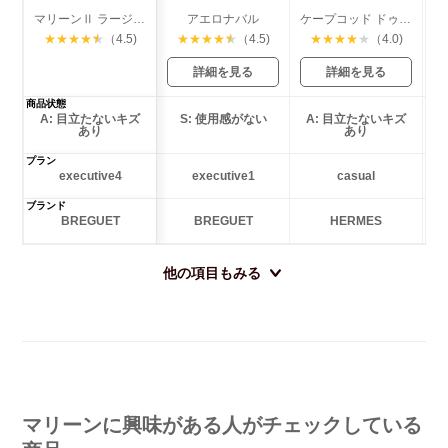
マリーンⅡ ラージ デイト
アエロナバル
ケープコッド ドゥーゾーン
★
★
★
★
★
（4.5)
★
★
★
★
★
（4.5)
★
★
★
★
★
（4.0)
詳細を見る
詳細を見る
商品状態
A: 目立たないキズ
S: 使用感がない
A: 目立たないキズ
あり
あり
プラン
executive4
executive1
casual
ブランド
BREGUET
BREGUET
HERMES
他の項目もみる
マリーンに興味がある人がチェックしている