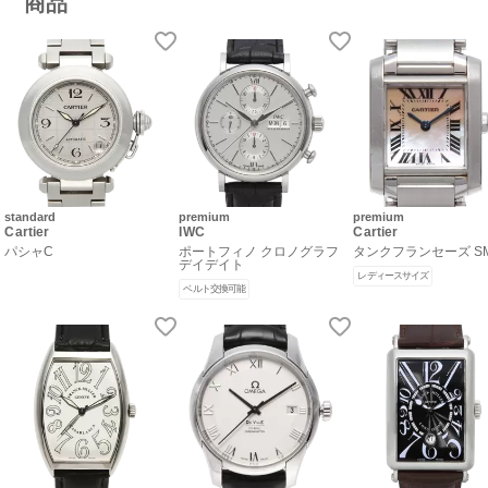
商品
standard
premium
premium
Cartier
IWC
Cartier
パシャC
ポートフィノ クロノグラフ
タンクフランセーズ S
デイデイト
レディースサイズ
ベルト交換可能