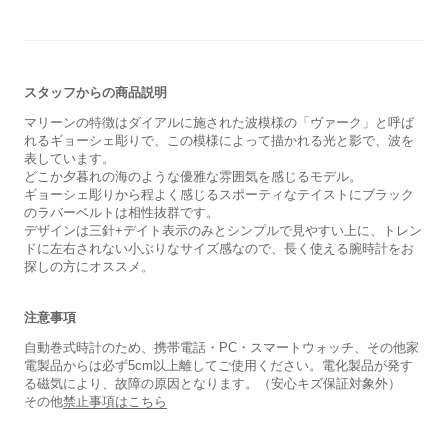
スタッフからの商品説明
マリーンの特徴はダイアルに施された波模様の「ヴァーク」と呼ば
れるギョーシェ彫りで、この模様によって描かれる光と影で、波を
表しています。
どこか夕暮れの海のような優雅な雰囲気を感じるモデル。
ギョーシェ彫りから程よく感じるスポーティなテイストにブラック
のラバーベルトは相性抜群です。
デザインは三針+デイト表示のみとシンプルで見やすい上に、トレン
ドに左右されない小ぶりなサイズ感なので、長く使える腕時計をお
探しの方にオススメ。
注意事項
自動巻式時計のため、携帯電話・PC・スマートウォッチ、その他家
電製品からは必ず5cm以上離してご使用ください。電化製品が発す
る磁気により、故障の原因となります。（安心キズ保証対象外）
その他
禁止事項はこちら