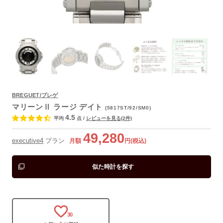
BREGUET/ブレゲ
よくあるご質問
マリーンⅡ ラージ デイト
(5817ST/92/SM0)
4.5
平均
点
/
レビューを見る(2件)
49,280
executive4
プラン
月額
円(税込)
似た時計を探す
30