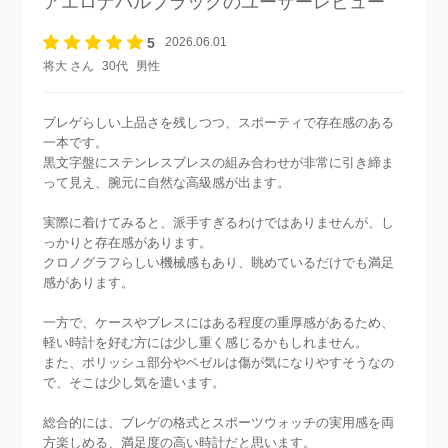
アエロナバルブラック
のユーザーレビュー
5
2026.06.01
将大 さん
30代
男性
ブレゲらしい上品さを残しつつ、スポーティで存在感のある
一本です。
黒文字盤にステンレスブレスの組み合わせが非常に引き締ま
って見え、腕元に自然な高級感が出ます。
実際に着けてみると、派手すぎるわけではありませんが、し
っかりと存在感があります。
クロノグラフらしい機械感もあり、眺めているだけでも満足
感があります。
一方で、ケースやブレスにはある程度の重厚感があるため、
軽い時計を好む方には少し重く感じるかもしれません。
また、ポリッシュ部分やベゼルは傷が気になりやすそうなの
で、そこは少し気を遣います。
総合的には、ブレゲの格式とスポーツウォッチの実用感を両
方楽しめる、満足度の高い時計だと思います。