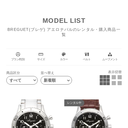
第2世代はあのROLEXの初代GMTマスターで有名なベイクライトベ
ゼルが特徴で、第3世代では自動巻きとなっています。
第3世代には、カレンダーのないクロノグラフとカレンダー付きのク
MODEL LIST
ロノグラフ（トランスアトランティック）、アラーム機能が搭載され
たもの（アジェンダ）といった3つのバリエーションがあります。
BREGUET(ブレゲ) アエロナバルのレンタル・購入商品一
第3世代が登場した後も、ケースサイズが拡大されたモデルや機構が
覧
進化したモデルなどが登場しており、長い歴史は今も続いていて、そ
の進化は止まる事を知りません。
アエロナバルのデザインは幅広いシーンに対応でき、革ベルトでミリ
プラン/性別
サイズ
カラー
ベルト
ムーブメント
タリーチックにしてカジュアルなスタイルに合わせたり、メタルバン
ドにしてスーツに合わせたり、プライベートでもビジネスでもベルト
表示切替
商品区分
並べ替え
を付け替えて楽しむことができます。その汎用性の高さは、多くの時
計愛好家を魅了しています。
すべて
レンタル中