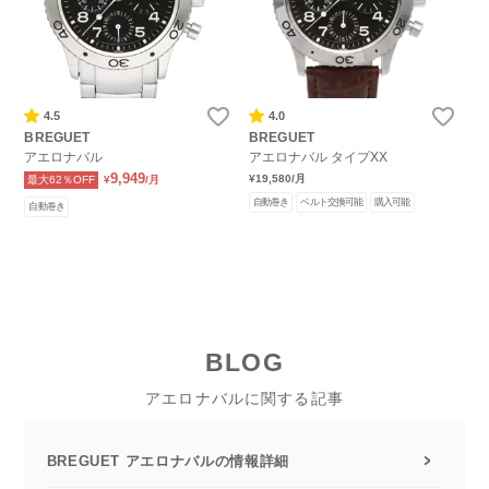
4.5
4.0
BREGUET
BREGUET
アエロナバル
アエロナバル タイプXX
9,949
¥19,580
/月
最大62％OFF
¥
/月
自動巻き
ベルト交換可能
購入可能
自動巻き
BLOG
アエロナバルに関する記事
BREGUET アエロナバルの情報詳細