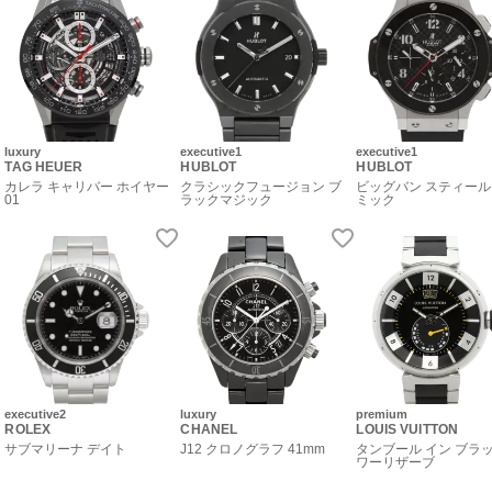
luxury
executive1
executive1
TAG HEUER
HUBLOT
HUBLOT
カレラ キャリバー ホイヤー
クラシックフュージョン ブ
ビッグバン スティール
01
ラックマジック
ミック
executive2
luxury
premium
ROLEX
CHANEL
LOUIS VUITTON
サブマリーナ デイト
J12 クロノグラフ 41mm
タンブール イン ブラッ
ワーリザーブ