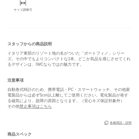
サイズ調整可
スタッフからの商品説明
イタリア東部のリゾート地の名がついた「ポートフィノ」シリー
ズ。その中でもよりコンパクトな1本。どこか気品を感じさせてくれ
るデザインは、IWCならではの魅力です。
注意事項
自動巻式時計のため、携帯電話・PC・スマートウォッチ、その他家
電製品からは必ず5cm以上離してご使用ください。電化製品が発す
る磁気により、故障の原因となります。（安心キズ保証対象外）
その他
禁止事項はこちら
各種用語・説明
商品スペック