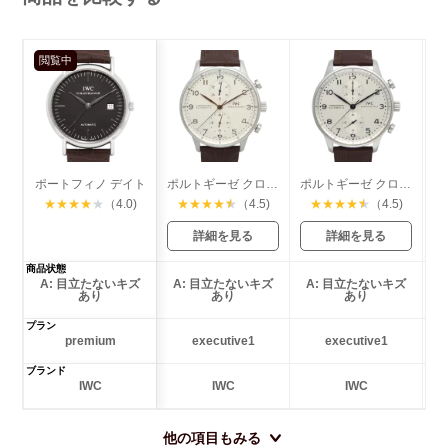
閲覧中
ポートフィノ デイト
ポルトギーゼ クロノグラフ
ポルトギーゼ クロノグラフ
★
★
★
★
★
（4.0)
★
★
★
★
★
（4.5)
★
★
★
★
★
（4.5)
詳細を見る
詳細を見る
商品状態
A: 目立たないキズ
A: 目立たないキズ
A: 目立たないキズ
あり
あり
あり
プラン
premium
executive1
executive1
ブランド
IWC
IWC
IWC
他の項目もみる