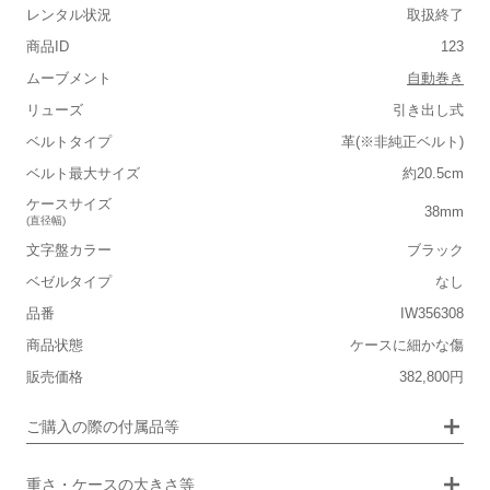
レンタル状況
取扱終了
商品ID
123
ムーブメント
自動巻き
■重さ(ベルト込み)
リューズ
引き出し式
軽い
重い
ベルトタイプ
革(※非純正ベルト)
ベルト最大サイズ
約20.5cm
■ケースの大きさ
ケースサイズ
38mm
(直径幅)
小さい
大きい
文字盤カラー
ブラック
■装飾感
ベゼルタイプ
なし
保証書
なし
シンプル
ジュエリー
品番
IW356308
箱
あり
商品状態
ケースに細かな傷
■向いているシチュエーション
販売価格
382,800円
カジュアル
ビジネス
ご購入の際の付属品等
(レビュー担当スタッフ手首サイズ : 15.0cm)
重さ・ケースの大きさ等