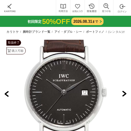
50%OFF
2026.08.31
初回限定
まで
カリトケ
腕時計ブランド一覧
アイ・ダブル・シー
ポートフィノ
(レンタル)ポート
取扱終了
購入可能