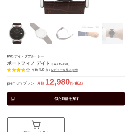
IWC/アイ・ダブル・シー
よくあるご質問
ポートフィノ デイト
(IW356308)
4.0
平均
点
/
レビューを見る(6件)
12,980
premium
プラン
月額
円(税込)
似た時計を探す