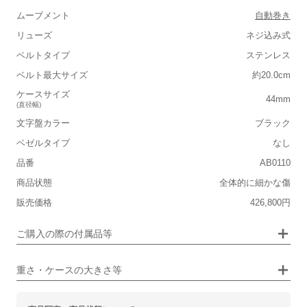
ムーブメント
自動巻き
リューズ
ネジ込み式
ベルトタイプ
ステンレス
■重さ(ベルト込み)
ベルト最大サイズ
約20.0cm
軽い
重い
ケースサイズ
44mm
(直径幅)
■ケースの大きさ
文字盤カラー
ブラック
小さい
大きい
ベゼルタイプ
なし
品番
AB0110
保証書
なし
■装飾感
商品状態
全体的に細かな傷
箱
なし
シンプル
ジュエリー
販売価格
426,800円
■向いているシチュエーション
ご購入の際の付属品等
カジュアル
ビジネス
重さ・ケースの大きさ等