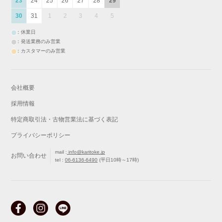
23
24
25
26
27
28
29
30
31
1
2
3
4
5
：休業日
：発送業務のみ営業
：カスタマーのみ営業
会社概要
採用情報
特定商取引法・古物営業法に基づく表記
プライバシーポリシー
mail :
info@karitoke.jp
お問い合わせ
tel :
06-6136-6490
(平日10時～17時)
戻る
最初から