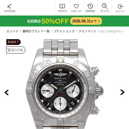
50%OFF
2026.08.31
初回限定
まで
カリトケ
腕時計ブランド一覧
ブライトリング
クロノマット
(レンタル)クロノマッ
取扱終了
購入可能