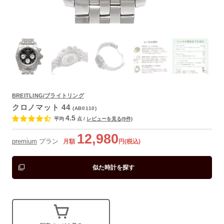
よくあるご質問
BREITLING/ブライトリング
クロノマット 44
(AB0110)
4.5
平均
点
/
レビューを見る(9件)
12,980
premium
プラン
月額
円(税込)
似た時計を探す