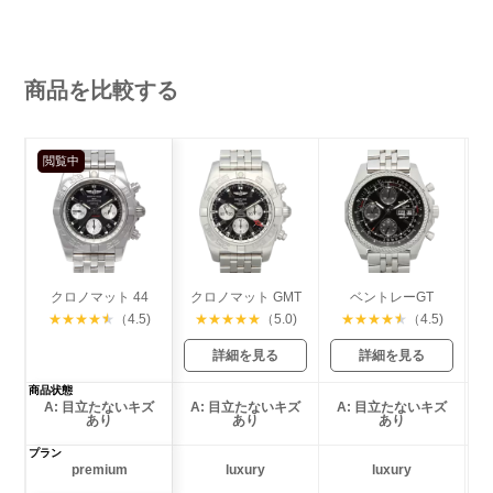
商品を比較する
閲覧中
クロノマット 44
クロノマット GMT
ベントレーGT
★
★
★
★
★
（4.5)
★
★
★
★
★
（5.0)
★
★
★
★
★
（4.5)
詳細を見る
詳細を見る
商品状態
A: 目立たないキズ
A: 目立たないキズ
A: 目立たないキズ
あり
あり
あり
プラン
premium
luxury
luxury