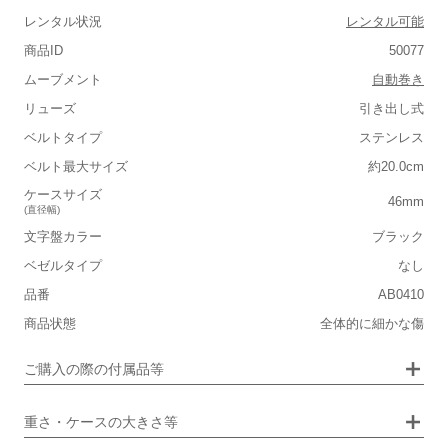
レンタル状況
レンタル可能
商品ID
50077
ムーブメント
自動巻き
リューズ
引き出し式
■重さ(ベルト込み)
ベルトタイプ
ステンレス
軽い
重い
ベルト最大サイズ
約20.0cm
■ケースの大きさ
ケースサイズ
46mm
(直径幅)
小さい
大きい
文字盤カラー
ブラック
ベゼルタイプ
なし
■装飾感
保証書
なし
品番
AB0410
シンプル
ジュエリー
箱
なし
商品状態
全体的に細かな傷
■向いているシチュエーション
ご購入の際の付属品等
カジュアル
ビジネス
重さ・ケースの大きさ等