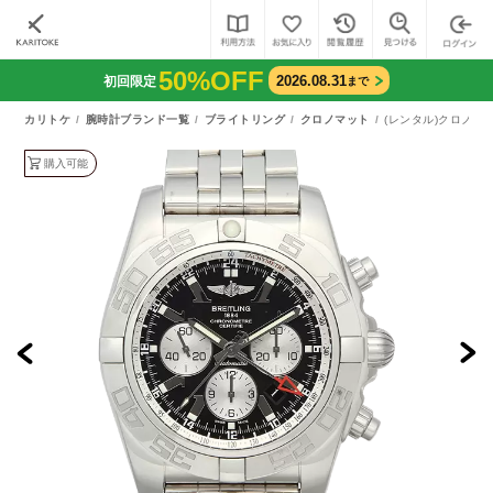
50%OFF
2026.08.31
初回限定
まで
カリトケ
腕時計ブランド一覧
ブライトリング
クロノマット
(レンタル)クロノマッ
購入可能