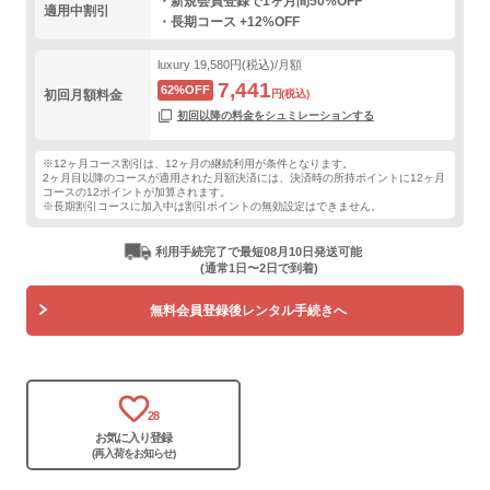
・新規会員登録で1ヶ月間50%OFF
適用中割引
・長期コース +12%OFF
luxury
19,580円(税込)/月額
7,441
62%OFF
初回月額料金
円(税込)
初回以降の料金をシュミレーションする
※12ヶ月コース割引は、12ヶ月の継続利用が条件となります。
2ヶ月目以降のコースが適用された月額決済には、決済時の所持ポイントに12ヶ月
コースの12ポイントが加算されます。
※長期割引コースに加入中は割引ポイントの無効設定はできません。
利用手続完了で最短08月10日発送可能
(通常1日〜2日で到着)
無料会員登録後レンタル手続きへ
28
お気に入り登録
(再入荷をお知らせ)