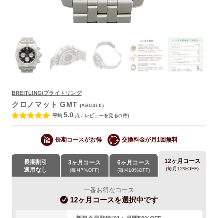
BREITLING/ブライトリング
クロノマット GMT
(AB0410)
よくあるご質問
5.0
平均
点
/
レビューを見る(1件)
長期コースがお得
交換料金が月1回無料
12ヶ月コース
長期割引
3ヶ月コース
6ヶ月コース
(毎月12%OFF)
適用なし
(毎月7%OFF)
(毎月10%OFF)
一番お得なコース
12ヶ月コース
を選択中です