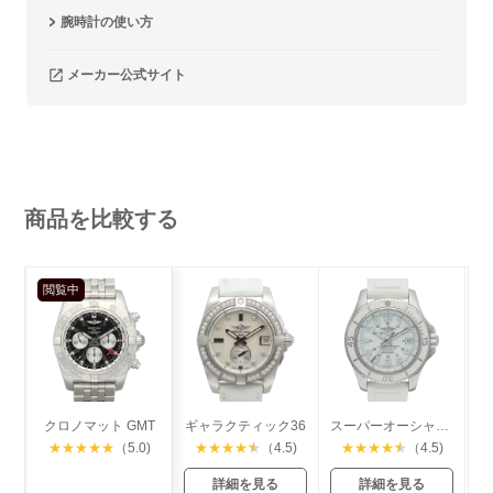
腕時計の使い方
メーカー公式サイト
商品を比較する
閲覧中
クロノマット GMT
ギャラクティック36
スーパーオーシャン Ⅱ
ス
★
★
★
★
★
（5.0)
★
★
★
★
★
（4.5)
★
★
★
★
★
（4.5)
詳細を見る
詳細を見る