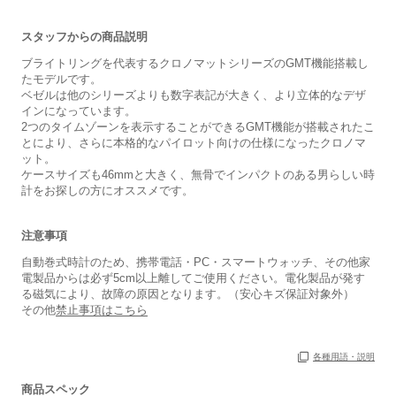
スタッフからの商品説明
ブライトリングを代表するクロノマットシリーズのGMT機能搭載し
たモデルです。
ベゼルは他のシリーズよりも数字表記が大きく、より立体的なデザ
インになっています。
2つのタイムゾーンを表示することができるGMT機能が搭載されたこ
とにより、さらに本格的なパイロット向けの仕様になったクロノマ
ット。
ケースサイズも46mmと大きく、無骨でインパクトのある男らしい時
計をお探しの方にオススメです。
注意事項
自動巻式時計のため、携帯電話・PC・スマートウォッチ、その他家
電製品からは必ず5cm以上離してご使用ください。電化製品が発す
る磁気により、故障の原因となります。（安心キズ保証対象外）
その他
禁止事項はこちら
各種用語・説明
商品スペック