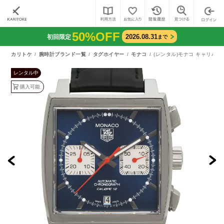
50%OFF
2026.08.31
初回限定
まで
カリトケ
腕時計ブランド一覧
タグホイヤー
モナコ
(レンタル)モナコ キャリバー
レンタル中
購入可能