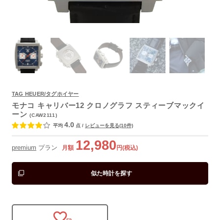
TAG HEUER/タグホイヤー
よくあるご質問
モナコ キャリバー12 クロノグラフ スティーブマックイ
ーン
(CAW2111)
4.0
平均
点
/
レビューを見る(10件)
12,980
premium
プラン
月額
円(税込)
似た時計を探す