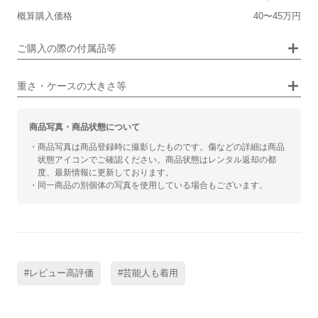
シンプル
ジュエリー
概算購入価格
40〜45万円
■向いているシチュエーション
画像タップで拡大表示
ご購入の際の付属品等
カジュアル
ビジネス
重さ・ケースの大きさ等
商品写真・商品状態について
・商品写真は商品登録時に撮影したものです。傷などの詳細は商品
状態アイコンでご確認ください。商品状態はレンタル返却の都
度、最新情報に更新しております。
・同一商品の別個体の写真を使用している場合もございます。
#レビュー高評価
#芸能人も着用