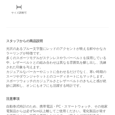
サイズ調整可
スタッフからの商品説明
光沢のあるブルー文字盤にレッドのアクセントが映える鮮やかなカ
ラーリングが特徴です。
多くのスポーツモデルがステンレスやラバーベルトを採用している
中、レザーベルトとの組み合わせは異なる雰囲気を醸し出し、洗練
された印象を与えます。
カジュアルなパーカーやニットに合わせるだけでなく、寒い時期の
スーツやダウンジャケットとのコーディネートにもマッチします。
スポーツウォッチのカジュアルさとレザーベルトのきちんと感が絶
妙に調和し、オンにもオフにも活躍する時計です。
注意事項
自動巻式時計のため、携帯電話・PC・スマートウォッチ、その他家
電製品からは必ず5cm以上離してご使用ください。電化製品が発す