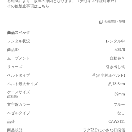
る磁気により、故障の原因となります。（安心キズ保証対象外）
その他
禁止事項はこちら
各種用語・説明
保証書
あり
商品スペック
箱
あり
レンタル状況
レンタル中
商品ID
50376
ムーブメント
自動巻き
リューズ
引き出し式
ベルトタイプ
革(※非純正ベルト)
■重さ(ベルト込み)
ベルト最大サイズ
約18.5cm
軽い
重い
ケースサイズ
39mm
(直径幅)
■ケースの大きさ
文字盤カラー
ブルー
小さい
大きい
ベゼルタイプ
なし
品番
CAW2111
■装飾感
商品状態
ラグ部分に小さな打痕傷