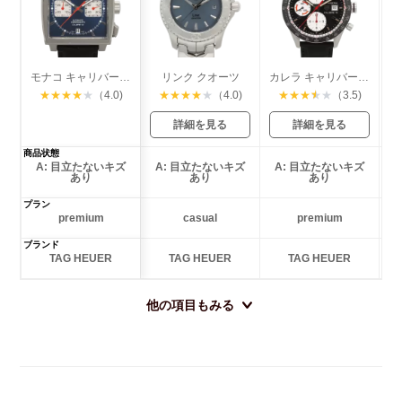
モナコ キャリバー12 クロノグラフ スティーブマックイーン
リンク クオーツ
カレラ キャリバー16 クロノグラフ
★
★
★
★
★
（4.0)
★
★
★
★
★
（4.0)
★
★
★
★
★
（3.5)
詳細を見る
詳細を見る
商品状態
A: 目立たないキズ
A: 目立たないキズ
A: 目立たないキズ
あり
あり
あり
プラン
premium
casual
premium
ブランド
TAG HEUER
TAG HEUER
TAG HEUER
他の項目もみる